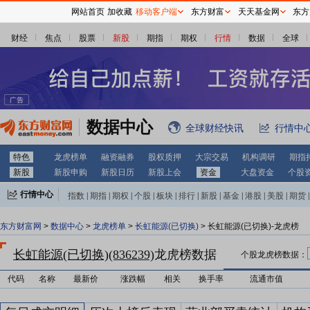
网站首页
加收藏
移动客户端
东方财富
天天基金网
东方
财经
焦点
股票
新股
期指
期权
行情
数据
全球
数据中心
全球财经快讯
行情中
特色
龙虎榜单
融资融券
股权质押
大宗交易
机构调研
期指
新股
新股申购
新股日历
新股上会
资金
大盘资金
个股
行情中心
指数
|
期指
|
期权
|
个股
|
板块
|
排行
|
新股
|
基金
|
港股
|
美股
|
期货
|
外汇
|
黄金
|
自选股
|
自选基金
东方财富网
>
数据中心
>
龙虎榜单
>
长虹能源(已切换)
> 长虹能源(已切换)-龙虎榜
长虹能源(已切换)(836239)
龙虎榜数据
个股龙虎榜数据：
代码
名称
最新价
涨跌幅
相关
换手率
流通市值