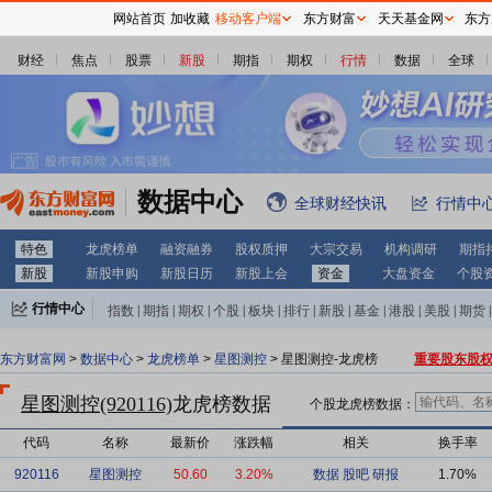
网站首页
加收藏
移动客户端
东方财富
天天基金网
东方
财经
焦点
股票
新股
期指
期权
行情
数据
全球
数据中心
全球财经快讯
行情中
特色
龙虎榜单
融资融券
股权质押
大宗交易
机构调研
期指
新股
新股申购
新股日历
新股上会
资金
大盘资金
个股
行情中心
指数
|
期指
|
期权
|
个股
|
板块
|
排行
|
新股
|
基金
|
港股
|
美股
|
期货
|
外汇
|
黄金
|
自选股
|
自选基金
东方财富网
>
数据中心
>
龙虎榜单
>
星图测控
> 星图测控-龙虎榜
重要股东股
星图测控(920116)
龙虎榜数据
个股龙虎榜数据：
代码
名称
最新价
涨跌幅
相关
换手率
920116
星图测控
50.60
3.20%
数据
股吧
研报
1.70%