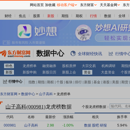
网站首页
加收藏
移动客户端
东方财富
天天基金网
东方
财经
焦点
股票
新股
期指
期权
行情
数据
全球
数据中心
全球财经快讯
行情中
特色
龙虎榜单
融资融券
股权质押
大宗交易
机构调研
期指
新股
新股申购
新股日历
新股上会
资金
大盘资金
个股
行情中心
指数
|
期指
|
期权
|
个股
|
板块
|
排行
|
新股
|
基金
|
港股
|
美股
|
期货
|
外汇
|
黄金
|
自选股
|
自选基金
东方财富网
>
数据中心
>
山子高科
> 龙虎榜单
山子高科(000981)
龙虎榜数据
个股龙虎榜数据：
代码
名称
最新价
涨跌幅
相关
换手率
000981
山子高科
2.98
-1.00%
数据
股吧
研报
5.94%