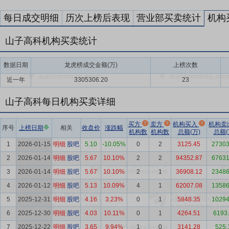
每日成交明细
历次上榜后表现
营业部买卖统计
机构
山子高科机构买卖统计
数据日期
龙虎榜成交金额(万)
上榜次数
近一年
3305306.20
23
山子高科每日机构买卖详细
买方
卖方
机构买入
机构卖
序号
上榜日期
相关
收盘价
涨跌幅
机构数
机构数
总额(万)
总额(
1
2026-01-15
明细
股吧
5.10
-10.05%
0
2
3125.45
27303
2
2026-01-14
明细
股吧
5.67
10.10%
2
2
94352.87
67631
3
2026-01-14
明细
股吧
5.67
10.10%
2
1
36908.12
23486
4
2026-01-12
明细
股吧
5.13
10.09%
4
1
62007.08
13586
5
2025-12-31
明细
股吧
4.16
3.23%
0
1
5848.35
10294
6
2025-12-30
明细
股吧
4.03
10.11%
0
1
4264.51
6193
7
2025-12-22
明细
股吧
3.65
9.94%
1
0
3141.28
525.