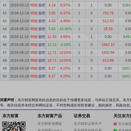
41
2019-03-12
明细
股吧
4.19
9.97%
0
1
0.00
1184
42
2018-12-19
明细
股吧
3.95
6.47%
1
0
793.76
0.0
43
2018-12-04
明细
股吧
4.03
4.40%
1
0
512.63
0.0
44
2018-08-22
明细
股吧
5.63
-10.06%
1
0
29.33
0.0
45
2016-11-16
明细
股吧
11.33
9.89%
0
1
0.00
949.
46
2016-08-26
明细
股吧
11.13
-9.29%
1
0
1662.10
0.0
47
2016-08-22
明细
股吧
12.72
10.03%
1
0
1832.99
0.0
48
2016-05-23
明细
股吧
10.73
10.05%
1
0
913.88
0.0
49
2016-03-16
明细
股吧
8.27
9.25%
0
2
0.00
1603
50
2016-03-16
明细
股吧
8.27
9.25%
0
2
0.00
1603
郑重声明：
东方财富网发布此信息的目的在于传播更多信息，与本站立场无关。东方
等。相关信息并未经过本网站证实，不对您构成任何投资建议，据此操作，风险自担