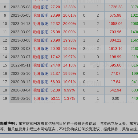
8
2023-05-08
明细
股吧
27.20
13.38%
1
1
1728.38
317
9
2023-05-05
明细
股吧
23.99
20.01%
0
2
675.98
102
10
2023-04-13
明细
股吧
22.32
20.00%
1
2
1058.06
208
11
2023-03-09
明细
股吧
25.08
20.00%
1
1
703.96
143
12
2023-03-08
明细
股吧
20.90
19.98%
1
2
804.22
156
13
2023-03-08
明细
股吧
20.90
19.98%
2
2
1613.16
218
14
2023-03-07
明细
股吧
17.42
19.97%
1
0
198.99
119
15
2022-05-11
明细
股吧
24.40
14.18%
1
1
695.66
616
16
2022-05-10
明细
股吧
21.37
19.99%
0
1
77.07
199
17
2020-08-12
明细
股吧
56.93
10.01%
0
1
17.84
941
18
2020-08-04
明细
股吧
52.39
9.99%
0
1
642.94
683
19
2019-05-16
明细
股吧
53.11
1.37%
0
1
0.00
440
郑重声明：
东方财富网发布此信息的目的在于传播更多信息，与本站立场无关。东方
等。相关信息并未经过本网站证实，不对您构成任何投资建议，据此操作，风险自担