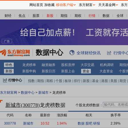
网站首页
加收藏
移动客户端
东方财富
天天基金网
东方
财经
焦点
股票
新股
期指
期权
行情
数据
全球
数据中心
全球财经快讯
行情中
特色
龙虎榜单
融资融券
股权质押
大宗交易
机构调研
期指
新股
新股申购
新股日历
新股上会
资金
大盘资金
个股
行情中心
指数
|
期指
|
期权
|
个股
|
板块
|
排行
|
新股
|
基金
|
港股
|
美股
|
期货
|
外汇
|
黄金
|
自选股
|
自选基金
东方财富网
>
数据中心
>
新城市
> 龙虎榜单
新城市(300778)
龙虎榜数据
个股龙虎榜数据：
代码
名称
最新价
涨跌幅
相关
换手率
300778
新城市
10.52
1.94%
数据
股吧
研报
2.39%