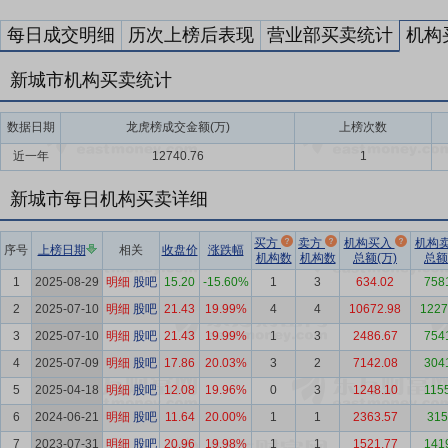
每日成交明细
历次上榜后表现
营业部买卖统计
机构
新城市机构买卖统计
数据日期
龙虎榜成交金额(万)
上榜次数
近一年
12740.76
1
新城市每日机构买卖详细
买方
卖方
机构买入
机构
序号
上榜日期
相关
收盘价
涨跌幅
机构数
机构数
总额(万)
总额
1
2025-08-29
明细
股吧
15.20
-15.60%
1
3
634.02
758
2
2025-07-10
明细
股吧
21.43
19.99%
4
4
10672.98
1227
3
2025-07-10
明细
股吧
21.43
19.99%
1
3
2486.67
754
4
2025-07-09
明细
股吧
17.86
20.03%
3
2
7142.08
304
5
2025-04-18
明细
股吧
12.08
19.96%
0
3
1248.10
115
6
2024-06-21
明细
股吧
11.64
20.00%
1
1
2363.57
315
7
2023-07-31
明细
股吧
20.96
19.98%
1
1
1521.77
141