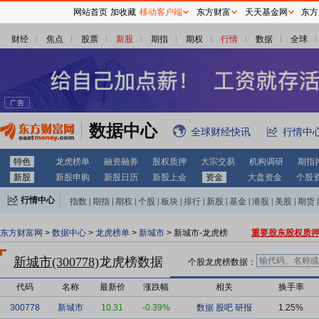
网站首页
加收藏
移动客户端
东方财富
天天基金网
东方
财经
焦点
股票
新股
期指
期权
行情
数据
全球
数据中心
全球财经快讯
行情中
特色
龙虎榜单
融资融券
股权质押
大宗交易
机构调研
期指
新股
新股申购
新股日历
新股上会
资金
大盘资金
个股
行情中心
指数
|
期指
|
期权
|
个股
|
板块
|
排行
|
新股
|
基金
|
港股
|
美股
|
期货
|
外汇
|
黄金
|
自选股
|
自选基金
东方财富网
>
数据中心
>
龙虎榜单
>
新城市
> 新城市-龙虎榜
重要股东股权质
新城市(300778)
龙虎榜数据
个股龙虎榜数据：
代码
名称
最新价
涨跌幅
相关
换手率
300778
新城市
10.31
-0.39%
数据
股吧
研报
1.25%