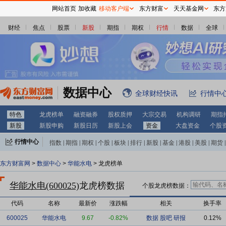
网站首页
加收藏
移动客户端
东方财富
天天基金网
东方
财经
焦点
股票
新股
期指
期权
行情
数据
全球
数据中心
全球财经快讯
行情中
特色
龙虎榜单
融资融券
股权质押
大宗交易
机构调研
期指
新股
新股申购
新股日历
新股上会
资金
大盘资金
个股
行情中心
指数
|
期指
|
期权
|
个股
|
板块
|
排行
|
新股
|
基金
|
港股
|
美股
|
期货
|
外汇
|
黄金
|
自选股
|
自选基金
东方财富网
>
数据中心
>
华能水电
> 龙虎榜单
华能水电(600025)
龙虎榜数据
个股龙虎榜数据：
代码
名称
最新价
涨跌幅
相关
换手率
600025
华能水电
9.67
-0.82%
数据
股吧
研报
0.12%