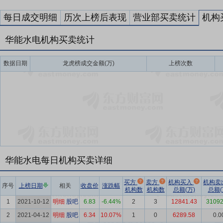
每日成交明细
历次上榜后表现
营业部买卖统计
机构
华能水电机构买卖统计
数据日期
龙虎榜成交金额(万)
上榜次数
华能水电每日机构买卖详细
买方
卖方
机构买入
机构卖
序号
上榜日期
相关
收盘价
涨跌幅
机构数
机构数
总额(万)
总额(
1
2021-10-12
明细
股吧
6.83
-6.44%
2
3
12841.43
31092
2
2021-04-12
明细
股吧
6.34
10.07%
1
0
6289.58
0.0