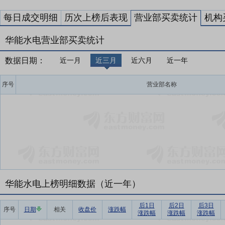
每日成交明细
历次上榜后表现
营业部买卖统计
机构
华能水电营业部买卖统计
数据日期：
近一月
近三月
近六月
近一年
序号
营业部名称
华能水电上榜明细数据（近一年）
后1日
后2日
后3日
序号
日期
相关
收盘价
涨跌幅
涨跌幅
涨跌幅
涨跌幅