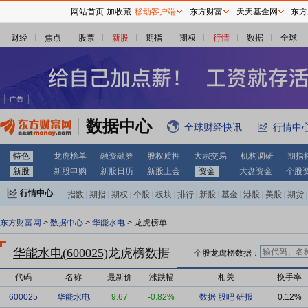
网站首页
加收藏
移动客户端
东方财富
天天基金网
东方
财经
焦点
股票
新股
期指
期权
行情
数据
全球
数据中心
全球财经快讯
行情中
特色
龙虎榜单
融资融券
股权质押
大宗交易
机构调研
期指
新股
新股申购
新股日历
新股上会
资金
大盘资金
个股
行情中心
指数
|
期指
|
期权
|
个股
|
板块
|
排行
|
新股
|
基金
|
港股
|
美股
|
期货
|
外汇
|
黄金
|
自选股
|
自选基金
东方财富网
>
数据中心
>
华能水电
> 龙虎榜单
华能水电(600025)
龙虎榜数据
个股龙虎榜数据：
代码
名称
最新价
涨跌幅
相关
换手率
600025
华能水电
9.67
-0.82%
数据
股吧
研报
0.12%