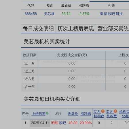
代码
名称
最新价
涨跌幅
相关
688458
美芯晟
33.74
-2.37%
数据
股吧
研报
每日成交明细
历次上榜后表现
营业部买卖统
美芯晟机构买卖统计
数据日期
龙虎榜成交金额(万)
上榜次
近一月
0.00
0
近三月
0.00
0
近六月
0.00
0
近一年
0.00
0
美芯晟每日机构买卖详细
买方
卖方
机构
序号
上榜日期
相关
收盘价
涨跌幅
机构数
机构数
总额
1
2025-04-11
明细
股吧
40.80
20.00%
0
2
0.