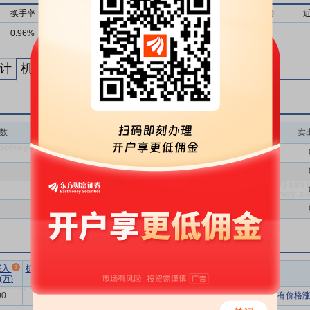
换手率
流通市值
近1月上榜
近3月上榜
近6月上榜
0.96%
32亿
1次
1次
1次
计
机构买卖统计
最新公告
数
买入额(万)
买入次数
卖
0.00
0
0.00
0
0.00
0
0.00
0
市场总
净买额占
流通
买入
机构卖出
机构买入
换手率
成交额(万)
总成交比
市值(亿)
(万)
总额(万)
净额(万)
00
2589.22
-2589.22
44617.05
-5.80%
13.28%
34
有价格涨