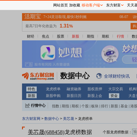
网站首页
加收藏
移动客户端
东方财富
天天
财经
焦点
股票
新股
期指
期权
行情
数
数据中心
全球财经快讯
特色
龙虎榜单
融资融券
股权质押
大宗交易
机构
新股
新股申购
新股日历
新股上会
资金
大盘
行情中心
指数
|
期指
|
期权
|
个股
|
板块
|
排行
|
新股
|
基金
|
港
东方财富网
>
数据中心
>
美芯晟
> 龙虎榜单
美芯晟(688458)
龙虎榜数据
个股龙虎榜数据：