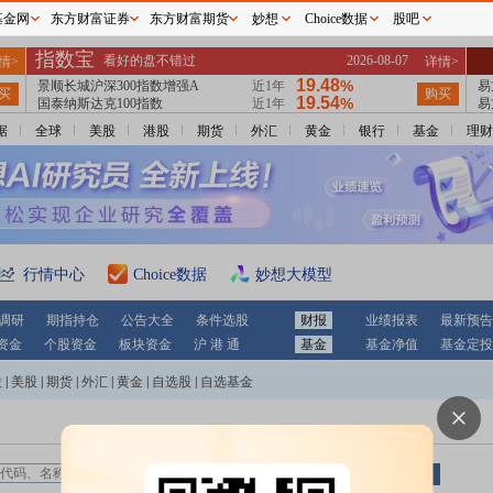
基金网
东方财富证券
东方财富期货
妙想
Choice数据
股吧
据
全球
美股
港股
期货
外汇
黄金
银行
基金
理财
行情中心
Choice数据
妙想大模型
调研
期指持仓
公告大全
条件选股
财报
业绩报表
最新预告
资金
个股资金
板块资金
沪 港 通
基金
基金净值
基金定投
股
|
美股
|
期货
|
外汇
|
黄金
|
自选股
|
自选基金
营业部查询：