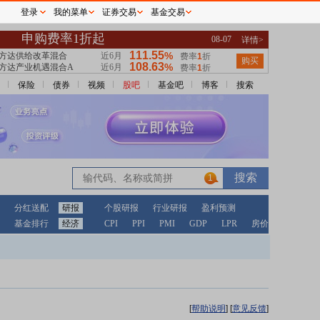
登录
我的菜单
证券交易
基金交易
保险
债券
视频
股吧
基金吧
博客
搜索
1
分红送配
研报
个股研报
行业研报
盈利预测
基金排行
经济
CPI
PPI
PMI
GDP
LPR
房价
[
帮助说明
]
[
意见反馈
]