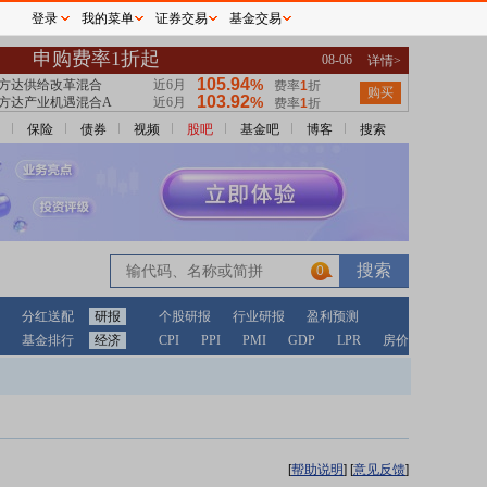
登录
我的菜单
证券交易
基金交易
保险
债券
视频
股吧
基金吧
博客
搜索
0
分红送配
研报
个股研报
行业研报
盈利预测
基金排行
经济
CPI
PPI
PMI
GDP
LPR
房价
[
帮助说明
]
[
意见反馈
]