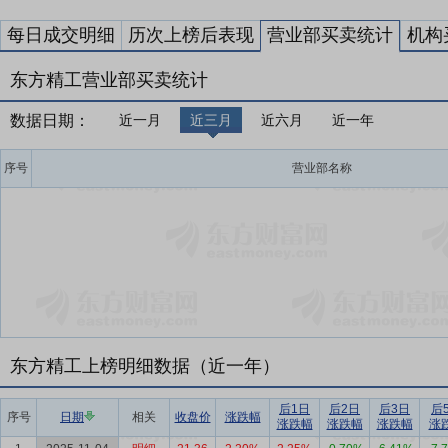
每日成交明细
历次上榜后表现
营业部买卖统计
机构
东方精工营业部买卖统计
数据日期：
近一月
近三月
近六月
近一年
序号
营业部名称
东方精工上榜明细数据（近一年）
后1日
后2日
后3日
后
序号
日期
相关
收盘价
涨跌幅
涨跌幅
涨跌幅
涨跌幅
涨