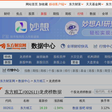
网站首页
加收藏
移动客户端
东方财富
天天基金网
东方
财经
焦点
股票
新股
期指
期权
行情
数据
全球
数据中心
全球财经快讯
行情中
特色
龙虎榜单
融资融券
股权质押
大宗交易
机构调研
期指
新股
新股申购
新股日历
新股上会
资金
大盘资金
个股
行情中心
指数
|
期指
|
期权
|
个股
|
板块
|
排行
|
新股
|
基金
|
港股
|
美股
|
期货
|
外汇
|
黄金
|
自选股
|
自选基金
东方财富网
>
数据中心
>
东方精工
> 龙虎榜单
东方精工(002611)
龙虎榜数据
个股龙虎榜数据：
代码
名称
最新价
涨跌幅
相关
换手率
002611
东方精工
16.19
-1.94%
数据
股吧
研报
3.12%