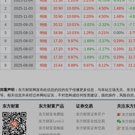
1
2025-11-04
明细
21.36
2.20%
2.25%
-0.70%
-6.41%
-7.
2
2025-11-03
明细
20.90
10.00%
2.20%
4.50%
1.48%
-4.
3
2025-11-03
明细
20.90
10.00%
2.20%
4.50%
1.48%
-4.
4
2025-08-25
明细
20.22
10.01%
-3.02%
-2.32%
-3.17%
-7.
5
2025-08-13
明细
18.98
10.03%
1.26%
0.21%
0.00%
3.
6
2025-08-07
明细
17.20
9.97%
-1.69%
-2.27%
0.29%
11.
7
2025-08-07
明细
17.20
9.97%
-1.69%
-2.27%
0.29%
11.
8
2025-08-07
明细
17.20
9.97%
-1.69%
-2.27%
0.29%
11.
9
2025-08-06
明细
15.64
9.99%
9.97%
8.12%
7.48%
21.
郑重声明：
东方财富网发布此信息的目的在于传播更多信息，与本站立场无关。东方
等。相关信息并未经过本网站证实，不对您构成任何投资建议，据此操作，风险自担