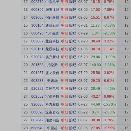
12
002579
中京电子
明细
股吧
08-07
15.15
8.76%
19
13
600396
华电辽能
明细
股吧
08-05
17.53
7.09%
19
14
603065
宿迁联盛
明细
股吧
08-05
15.51
6.67%
19
15
300164
通源石油
明细
股吧
07-31
11.93
-0.08%
19
16
688496
*ST清越
明细
股吧
07-29
1.04
-2.80%
19
17
603082
北自科技
明细
股吧
07-28
38.49
3.22%
19
18
920161
龙辰科技
明细
股吧
07-06
38.10
11.14%
19
19
920078
族兴新材
明细
股吧
06-29
29.86
-11.00%
19
20
301583
托伦斯
明细
股吧
08-07
148.80
-1.06%
18
21
001257
盛龙股份
明细
股吧
07-22
25.56
3.82%
18
22
603538
美诺华
明细
股吧
08-07
29.20
6.61%
17
23
920222
益坤电气
明细
股吧
08-07
28.49
-4.46%
17
24
002552
宝鼎科技
明细
股吧
08-06
43.27
9.99%
17
25
920088
科力股份
明细
股吧
07-27
44.68
-15.70%
17
26
600696
退市岩石
明细
股吧
06-22
0.74
-2.63%
17
27
002842
翔鹭钨业
明细
股吧
08-07
38.38
3.79%
16
28
688549
中巨芯
明细
股吧
08-06
27.85
19.99%
16