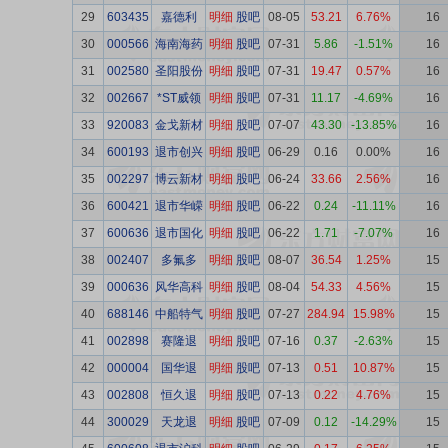
29
603435
嘉德利
明细
股吧
08-05
53.21
6.76%
16
30
000566
海南海药
明细
股吧
07-31
5.86
-1.51%
16
31
002580
圣阳股份
明细
股吧
07-31
19.47
0.57%
16
32
002667
*ST威领
明细
股吧
07-31
11.17
-4.69%
16
33
920083
金戈新材
明细
股吧
07-07
43.30
-13.85%
16
34
600193
退市创兴
明细
股吧
06-29
0.16
0.00%
16
35
002297
博云新材
明细
股吧
06-24
33.66
2.56%
16
36
600421
退市华嵘
明细
股吧
06-22
0.24
-11.11%
16
37
600636
退市国化
明细
股吧
06-22
1.71
-7.07%
16
38
002407
多氟多
明细
股吧
08-07
36.54
1.25%
15
39
000636
风华高科
明细
股吧
08-04
54.33
4.56%
15
40
688146
中船特气
明细
股吧
07-27
284.94
15.98%
15
41
002898
赛隆退
明细
股吧
07-16
0.37
-2.63%
15
42
000004
国华退
明细
股吧
07-13
0.51
10.87%
15
43
002808
恒久退
明细
股吧
07-13
0.22
4.76%
15
44
300029
天龙退
明细
股吧
07-09
0.12
-14.29%
15