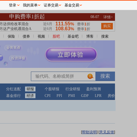
登录
我的菜单
证券交易
基金交易
保险
债券
视频
股吧
基金吧
博客
搜索
0
分红送配
研报
个股研报
行业研报
盈利预测
基金排行
经济
CPI
PPI
PMI
GDP
LPR
房价
[
帮助说明
]
[
意见反馈
]