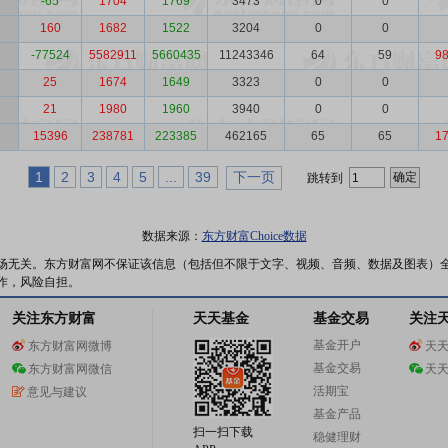
-65
1704
1769
3473
0
0
160
1682
1522
3204
0
0
-77524
5582911
5660435
11243346
64
59
9
25
1674
1649
3323
0
0
21
1980
1960
3940
0
0
15396
238781
223385
462165
65
65
1
1
2
3
4
5
...
39
下一页
跳转到
数据来源：
东方财富Choice数据
场无关。东方财富网不保证该信息（包括但不限于文字、视频、音频、数据及图表）
作，风险自担。