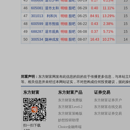
45
600608
退市沪科
明细
股吧
06-29
0.17
6.25%
15
46
605081
退市太和
明细
股吧
06-29
0.40
11.11%
15
47
301013
利和兴
明细
股吧
06-25
84.91
13.29%
15
48
600599
退市熊猫
明细
股吧
06-22
0.43
2.38%
15
49
688287
退市观典
明细
股吧
06-08
0.37
5.71%
15
50
300534
陇神戎发
明细
股吧
08-07
16.43
10.27%
14
郑重声明：
东方财富网发布此信息的目的在于传播更多信息，与本站立
等。相关信息并未经过本网站证实，不对您构成任何投资建议，据此操