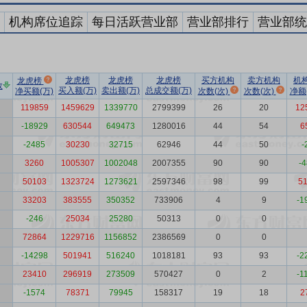
机构席位追踪
每日活跃营业部
营业部排行
营业部统
龙虎榜
龙虎榜
龙虎榜
买方机构
卖方机构
机
龙虎榜
数
买入额(万)
卖出额(万)
总成交额(万)
净买额(万)
次数(次)
次数(次)
净额
119859
1459629
1339770
2799399
26
20
12
-18929
630544
649473
1280016
44
54
6
-2485
30230
32715
62946
44
50
-
3260
1005307
1002048
2007355
90
90
-
50103
1323724
1273621
2597346
98
99
5
33203
383555
350352
733906
4
9
-1
-246
25034
25280
50313
0
0
72864
1229716
1156852
2386569
0
0
-14298
501941
516240
1018181
93
93
-2
23410
296919
273509
570427
0
2
-1
-1574
78371
79945
158317
19
18
2