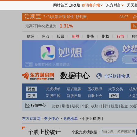
网站首页
加收藏
移动客户端
东方财富
天天
财经
焦点
股票
新股
期指
期权
行情
数
数据中心
全球财经快讯
特色
龙虎榜单
融资融券
股权质押
大宗交易
机构
新股
新股申购
新股日历
新股上会
资金
大盘
行情中心
指数
|
期指
|
期权
|
个股
|
板块
|
排行
|
新股
|
基金
|
港
东方财富网
>
数据中心
>
龙虎榜单
> 个股上榜统计
个股上榜统计
个股龙虎榜数据：