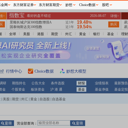
基金网
东方财富证券
东方财富期货
妙想
Choice数据
股吧
据
全球
美股
港股
期货
外汇
黄金
银行
基金
理财
行情中心
Choice数据
妙想大模型
调研
期指持仓
公告大全
条件选股
财报
业绩报表
最新预告
资金
个股资金
板块资金
沪 港 通
基金
基金净值
基金定投
股
|
美股
|
期货
|
外汇
|
黄金
|
自选股
|
自选基金
营业部查询：