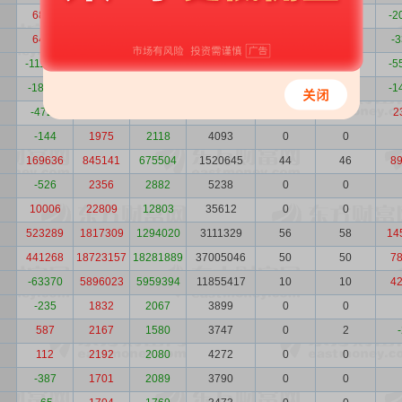
6893
149865
142972
292836
1
5
-2
6441
276365
269924
546289
37
37
-
-111590
516797
628387
1145184
37
37
-5
-18917
134540
153457
287997
21
21
-1
-4727
79545
84272
163818
21
16
2
-144
1975
2118
4093
0
0
169636
845141
675504
1520645
44
46
8
-526
2356
2882
5238
0
0
10006
22809
12803
35612
0
0
523289
1817309
1294020
3111329
56
58
14
441268
18723157
18281889
37005046
50
50
7
-63370
5896023
5959394
11855417
10
10
4
-235
1832
2067
3899
0
0
587
2167
1580
3747
0
2
112
2192
2080
4272
0
0
-387
1701
2089
3790
0
0