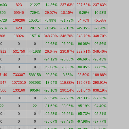
0403
823
21227
-14.36%
237.63%
237.63%
237.63%
3395
69546
72941
29.07%
18.15%
-9.29%
-10.53%
5728
109286
165014
-5.99%
-31.79%
54.70%
45.58%
4514
14201
28715
-1.24%
-67.15%
-45.35%
-7.84%
308
18024
15716
348.70%
348.70%
348.70%
348.70%
0
0
0
-92.63%
-96.20%
-96.08%
-96.56%
9812
531750
441938
26.64%
230.97%
228.71%
349.40%
0
0
0
-94.12%
-96.68%
-96.69%
-96.43%
0
0
0
-62.08%
-78.33%
-80.05%
-77.85%
5149
733307
588158
-20.32%
-3.65%
23.50%
189.88%
8547
1072510
993963
-13.94%
116.88%
172.07%
290.91%
2566
133160
90594
-26.10%
290.14%
501.64%
838.19%
0
0
0
-95.54%
-97.25%
-97.33%
-97.23%
-22
0
22
-81.52%
-83.96%
-95.19%
-94.40%
0
0
0
-92.23%
-95.26%
-95.73%
-95.21%
0
0
0
-95.67%
-97.42%
-97.98%
-97.77%