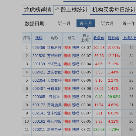
龙虎榜详情
个股上榜统计
机构买卖每日统计
数据日期：
近一月
近三月
近六月
近一年
最近
序号
代码
名称
相关
收盘价
涨跌幅
上榜次
上榜日
1
603459
红板科技
明细
股吧
08-07
105.58
10.00%
49
2
301520
万邦医药
明细
股吧
08-07
56.33
12.21%
34
3
301139
*ST元道
明细
股吧
08-04
4.06
7.12%
32
4
002421
达实智能
明细
股吧
08-05
3.53
1.44%
29
5
002354
天娱数科
明细
股吧
08-06
8.10
2.27%
28
6
603407
长裕集团
明细
股吧
08-06
63.51
1.41%
27
7
920305
云创退
明细
股吧
07-29
0.40
-29.82%
25
8
600172
黄河旋风
明细
股吧
08-06
11.74
4.63%
21
9
002141
贤丰控股
明细
股吧
08-07
6.11
6.63%
20
10
600162
香江控股
明细
股吧
08-05
3.38
4.32%
20
11
920211
新睿电子
明细
股吧
07-21
120.08
-4.70%
20