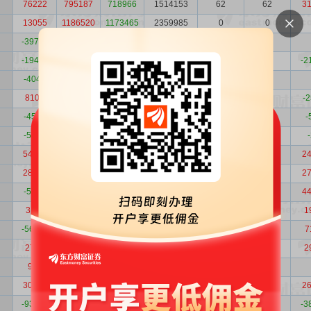
76222
795187
718966
1514153
62
62
3
13055
1186520
1173465
2359985
0
0
-39740
1704537
1744276
3448813
0
0
-19432
417946
437378
855324
54
55
-2
-4047
26876
30924
57800
0
0
8100
137634
129534
267169
0
2
-
-4585
138702
143287
281989
29
27
-
-5539
69948
75486
145434
15
16
54522
626129
571607
1197735
90
89
2
28776
411014
382238
793252
68
68
2
-5648
532069
537717
1069786
11
4
4
3118
38118
35000
73118
18
16
1
-56820
2310162
2366981
4677143
55
49
7
2708
79013
76305
155319
17
17
2
975
2345
1370
3714
0
0
30346
840107
809761
1649868
80
84
2
-93966
1700708
1794674
3495383
5
10
-3