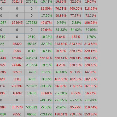
1712
311143
279431
-15.41%
19.39%
32.20%
19.67%
0
0
0
32.80%
76.71%
460.06%
418.64%
0
0
0
-17.50%
90.88%
77.77%
73.11%
1037
154645
175682
49.87%
-9.76%
-7.38%
106.04%
0
0
0
10.64%
-81.33%
-84.02%
-89.09%
2510
0
2510
-10.28%
5.64%
1.51%
-1.76%
546
45329
45875
-32.93%
313.68%
313.68%
313.68%
-24
8094
8118
-16.51%
19.58%
329.16%
329.16%
4438
459862
435424
558.41%
558.41%
558.41%
558.41%
7927
241461
213534
-19.59%
4.21%
228.63%
228.63%
4285
58518
14233
-1.29%
-40.08%
91.17%
64.05%
929
5681
3752
-3.00%
182.36%
182.36%
182.36%
114
280397
273282
-33.82%
96.06%
116.35%
161.85%
996
16699
13703
38.68%
-12.20%
6.72%
16.97%
0
0
0
-43.51%
-55.15%
-77.51%
-88.40%
6984
557578
530593
-5.56%
-2.20%
35.29%
319.44%
8116
28551
66666
-23.19%
126.61%
210.83%
253.88%