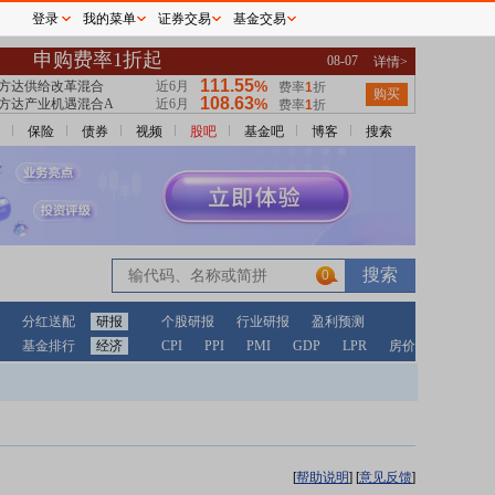
登录
我的菜单
证券交易
基金交易
保险
债券
视频
股吧
基金吧
博客
搜索
0
分红送配
研报
个股研报
行业研报
盈利预测
基金排行
经济
CPI
PPI
PMI
GDP
LPR
房价
[
帮助说明
]
[
意见反馈
]