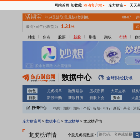
网站首页
加收藏
移动客户端
东方财富
天天
财经
焦点
股票
新股
期指
期权
行情
数
数据中心
全球财经快讯
特色
龙虎榜单
融资融券
股权质押
大宗交易
机构
新股
新股申购
新股日历
新股上会
资金
大盘
行情中心
指数
|
期指
|
期权
|
个股
|
板块
|
排行
|
新股
|
基金
|
港
东方财富网
>
数据中心
>
龙虎榜单
> 龙虎榜详情
龙虎榜详情
个股龙虎榜数据：