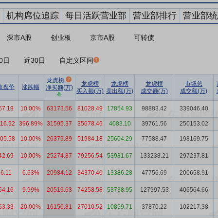
机构席位追踪
每日活跃营业部
营业部排行
营业部统
深市A股
创业板
京市A股
可转债
0日
近30日
自定义区间
龙虎榜
龙虎榜
龙虎榜
龙虎榜
市场总
收盘价
涨跌幅
净买额(万)
买入额(万)
卖出额(万)
成交额(万)
成交额(万)
57.19
10.00%
63173.56
81028.49
17854.93
98883.42
339046.40
16.52
396.89%
31595.37
35678.46
4083.10
39761.56
250153.02
05.58
10.00%
26379.89
51984.18
25604.29
77588.47
198169.75
42.69
10.00%
25274.87
79256.54
53981.67
133238.21
297237.81
6.11
6.63%
20984.12
34370.40
13386.28
47756.69
200658.91
54.16
9.99%
20519.63
74258.58
53738.95
127997.53
406564.66
53.33
20.00%
16150.81
27010.52
10859.71
37870.22
102217.38