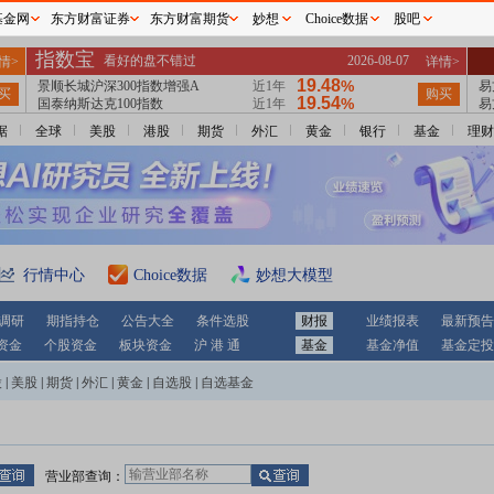
基金网
东方财富证券
东方财富期货
妙想
Choice数据
股吧
据
全球
美股
港股
期货
外汇
黄金
银行
基金
理财
行情中心
Choice数据
妙想大模型
调研
期指持仓
公告大全
条件选股
财报
业绩报表
最新预告
资金
个股资金
板块资金
沪 港 通
基金
基金净值
基金定投
股
|
美股
|
期货
|
外汇
|
黄金
|
自选股
|
自选基金
营业部查询：