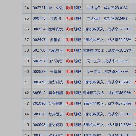
34
002721
金一文化
明细
股吧
主力做T，成功率28.01%
35
000779
甘咨询
明细
股吧
主力做T，成功率63.59%
36
300534
陇神戎发
明细
股吧
3家机构买入，成功率27.08%
37
002407
多氟多
明细
股吧
4家机构买入，成功率26.63%
38
601700
风范股份
明细
股吧
普通席位卖出，成功率36.29%
39
600397
江钨装备
明细
股吧
买一主买，成功率39.09%
40
603538
美诺华
明细
股吧
买一主买，成功率36.38%
41
300476
胜宏科技
明细
股吧
3家机构买入，成功率13.79%
2
42
688813
泰金新能
明细
股吧
普通席位买入，成功率46.95%
1
43
301080
百普赛斯
明细
股吧
3家机构买入，成功率27.54%
44
688020
方邦股份
明细
股吧
2家机构买入，成功率35.63%
1
45
000603
盛达资源
明细
股吧
3家机构买入，成功率15.83%
46
300615
欣天科技
明细
股吧
1家机构卖出，成功率31.63%