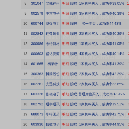
8
301047
义翘神州
明细
股吧
1家机构买入，成功率39.05%
1
9
002579
中京电子
明细
股吧
3家机构买入，成功率40.39%
10
600744
华银电力
明细
股吧
买一主买，成功率44.43%
11
002842
翔鹭钨业
明细
股吧
3家机构买入，成功率40.39%
12
300986
志特新材
明细
股吧
1家机构买入，成功率41.05%
13
000603
盛达资源
明细
股吧
4家机构买入，成功率40.14%
14
601865
福莱特
明细
股吧
1家机构买入，成功率41.39%
15
300363
博腾股份
明细
股吧
2家机构买入，成功率42.29%
16
002281
光迅科技
明细
股吧
2家机构买入，成功率33.65%
1
17
603328
依顿电子
明细
股吧
普通席位买入，成功率37.96%
18
002792
通宇通讯
明细
股吧
3家机构买入，成功率19.51%
19
688073
毕得医药
明细
股吧
2家机构买入，成功率42.75%
20
603936
博敏电子
明细
股吧
1家机构买入，成功率44.95%