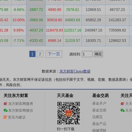
75.98
-6.66%
-2887.72
4990.90
7878.61
12869.51
48737.23
55.42
10.00%
-3965.09
30918.60
34883.69
65802.29
141283.37
31.28
9.99%
-4037.23
118479.93
122517.16
240997.10
735999.92
15.09
-7.71%
-4333.42
6986.14
11319.57
18305.71
128602.53
1
2
下一页
跳转到
数据来源：
东方财富Choice数据
场无关。东方财富网不保证该信息（包括但不限于文字、视频、音频、数据及图表）
作，风险自担。