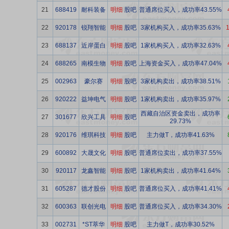
21
688419
耐科装备
明细
股吧
普通席位买入，成功率43.55%
22
920178
锐翔智能
明细
股吧
3家机构买入，成功率35.63%
1
23
688137
近岸蛋白
明细
股吧
1家机构买入，成功率32.63%
24
688265
南模生物
明细
股吧
上海资金买入，成功率47.04%
25
002963
豪尔赛
明细
股吧
3家机构卖出，成功率38.51%
26
920222
益坤电气
明细
股吧
1家机构卖出，成功率35.97%
西藏自治区资金卖出，成功率
27
301677
欣兴工具
明细
股吧
29.73%
28
920176
维琪科技
明细
股吧
主力做T，成功率41.63%
29
600892
大晟文化
明细
股吧
普通席位卖出，成功率37.55%
30
920117
龙鑫智能
明细
股吧
1家机构卖出，成功率41.64%
31
605287
德才股份
明细
股吧
普通席位买入，成功率41.41%
32
600363
联创光电
明细
股吧
普通席位买入，成功率34.30%
33
002731
*ST萃华
明细
股吧
主力做T，成功率30.52%