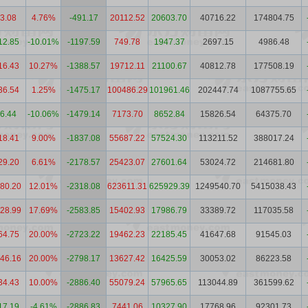
3.08
4.76%
-491.17
20112.52
20603.70
40716.22
174804.75
12.85
-10.01%
-1197.59
749.78
1947.37
2697.15
4986.48
16.43
10.27%
-1388.57
19712.11
21100.67
40812.78
177508.19
36.54
1.25%
-1475.17
100486.29
101961.46
202447.74
1087755.65
6.44
-10.06%
-1479.14
7173.70
8652.84
15826.54
64375.70
18.41
9.00%
-1837.08
55687.22
57524.30
113211.52
388017.24
29.20
6.61%
-2178.57
25423.07
27601.64
53024.72
214681.80
80.20
12.01%
-2318.08
623611.31
625929.39
1249540.70
5415038.43
28.99
17.69%
-2583.85
15402.93
17986.79
33389.72
117035.58
64.75
20.00%
-2723.22
19462.23
22185.45
41647.68
91545.03
46.16
20.00%
-2798.17
13627.42
16425.59
30053.02
86223.58
34.43
10.00%
-2886.40
55079.24
57965.65
113044.89
361599.62
17.19
-4.61%
-2886.83
7441.06
10327.90
17768.96
92301.73