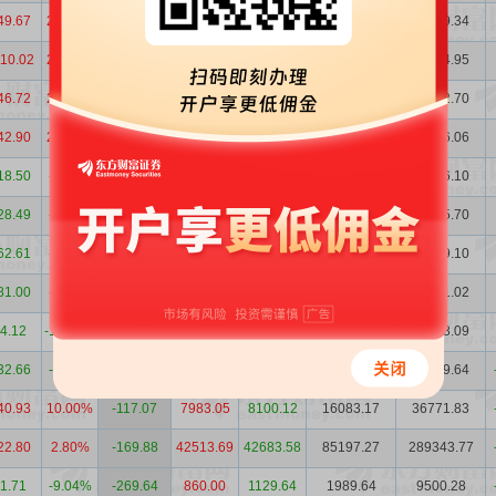
49.67
20.00%
2513.60
8744.55
6230.95
14975.50
35489.34
10.02
20.21%
2338.84
6151.41
3812.58
9963.99
33314.95
46.72
20.01%
2306.31
4955.56
2649.25
7604.82
17122.70
42.90
20.00%
1309.58
4054.77
2745.19
6799.96
15796.06
18.50
-4.39%
1124.56
6698.82
5574.26
12273.07
36206.10
28.49
-4.46%
744.00
2100.82
1356.81
3457.63
10785.70
62.61
-2.43%
621.35
3132.23
2510.88
5643.11
42619.10
81.00
-2.40%
484.01
2055.17
1571.15
3626.32
20631.02
4.12
-10.04%
412.07
2728.34
2316.26
5044.60
13928.09
32.66
-2.16%
-72.41
3647.64
3720.06
7367.70
30639.64
40.93
10.00%
-117.07
7983.05
8100.12
16083.17
36771.83
22.80
2.80%
-169.88
42513.69
42683.58
85197.27
289343.77
1.71
-9.04%
-269.64
860.00
1129.64
1989.64
9500.28