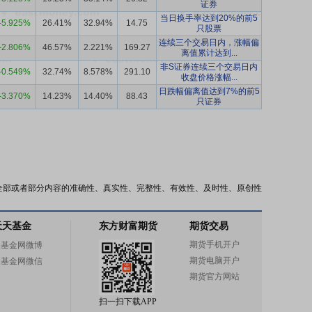
证券
当日换手率达到20%的前5
-5.925%
26.41%
32.94%
14.75
只股票
连续三个交易日内，涨幅偏
-2.806%
46.57%
2.221%
169.27
离值累计达到...
非S证券连续三个交易日内
-0.549%
32.74%
8.578%
291.10
收盘价格涨幅...
日跌幅偏离值达到7%的前5
-3.370%
14.23%
14.40%
88.43
只证券
全部或者部分内容的准确性、真实性、完整性、有效性、及时性、原创性