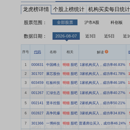
龙虎榜详情
个股上榜统计
机构买卖每日统计
股票范围：
全部股票
沪市A股
科创板
数据日期：
2026-08-07
近3日
近5日
近1
序号
代码
名称
相关
解读
1
000831
中国稀土
明细
股吧
1家机构买入，成功率46.83%
2
301707
展芯股份
明细
股吧
3家机构买入，成功率41.78%
1
3
603459
红板科技
明细
股吧
1家机构买入，成功率46.18%
1
4
001267
汇绿生态
明细
股吧
1家机构买入，成功率40.27%
5
002141
贤丰控股
明细
股吧
2家机构买入，成功率50.21%
6
002827
高争民爆
明细
股吧
3家机构买入，成功率34.83%
7
301366
一博科技
明细
股吧
普通席位买入，成功率46.24%