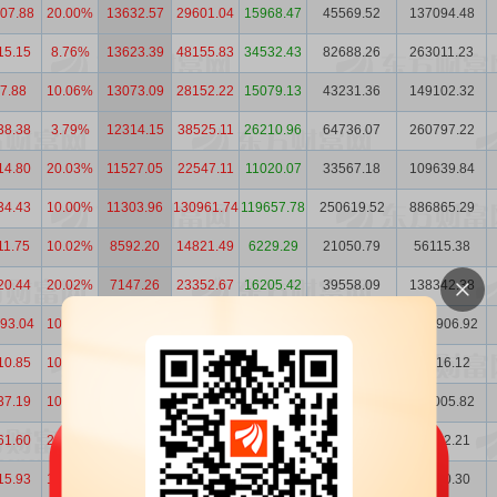
07.88
20.00%
13632.57
29601.04
15968.47
45569.52
137094.48
15.15
8.76%
13623.39
48155.83
34532.43
82688.26
263011.23
7.88
10.06%
13073.09
28152.22
15079.13
43231.36
149102.32
38.38
3.79%
12314.15
38525.11
26210.96
64736.07
260797.22
14.80
20.03%
11527.05
22547.11
11020.07
33567.18
109639.84
34.43
10.00%
11303.96
130961.74
119657.78
250619.52
886865.29
11.75
10.02%
8592.20
14821.49
6229.29
21050.79
56115.38
20.44
20.02%
7147.26
23352.67
16205.42
39558.09
138342.38
93.04
10.00%
6919.26
199080.75
192161.48
391242.23
1328906.92
10.85
10.04%
6264.24
7535.70
1271.45
8807.15
14816.12
37.19
10.00%
6210.72
68992.61
62781.89
131774.50
337005.82
61.60
20.01%
4507.29
9870.17
5362.87
15233.04
32312.21
15.93
10.01%
3284.52
20520.31
17235.79
37756.11
66310.30