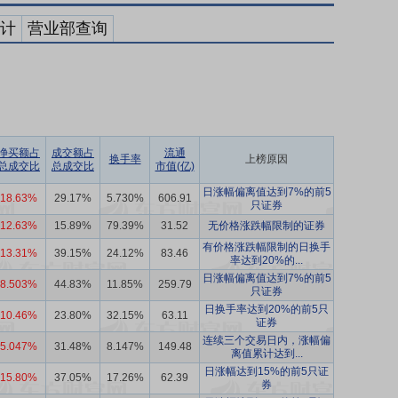
计
营业部查询
净买额占
成交额占
流通
换手率
上榜原因
总成交比
总成交比
市值(亿)
日涨幅偏离值达到7%的前5
18.63%
29.17%
5.730%
606.91
只证券
12.63%
15.89%
79.39%
31.52
无价格涨跌幅限制的证券
有价格涨跌幅限制的日换手
13.31%
39.15%
24.12%
83.46
率达到20%的...
日涨幅偏离值达到7%的前5
8.503%
44.83%
11.85%
259.79
只证券
日换手率达到20%的前5只
10.46%
23.80%
32.15%
63.11
证券
连续三个交易日内，涨幅偏
5.047%
31.48%
8.147%
149.48
离值累计达到...
日涨幅达到15%的前5只证
15.80%
37.05%
17.26%
62.39
券