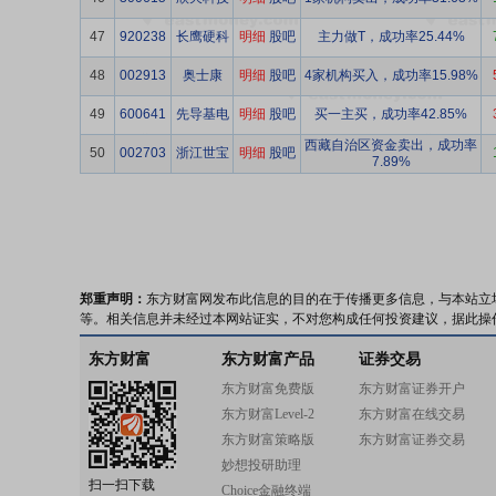
47
920238
长鹰硬科
明细
股吧
主力做T，成功率25.44%
48
002913
奥士康
明细
股吧
4家机构买入，成功率15.98%
49
600641
先导基电
明细
股吧
买一主买，成功率42.85%
西藏自治区资金卖出，成功率
50
002703
浙江世宝
明细
股吧
7.89%
郑重声明：
东方财富网发布此信息的目的在于传播更多信息，与本站立
等。相关信息并未经过本网站证实，不对您构成任何投资建议，据此操