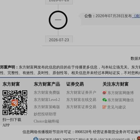
2026-07-28
公告：
2026年07月28日发布
《南
2026-07-23
股东户数：
2026年07月23日公
数据
116742户，比上期增加3597户
郑重声明：
东方财富网发布此信息的目的在于传播更多信息，与本站立场无关。东方
性、完整性、有效性、及时性、原创性等。相关信息并未经过本网站证实，不对您构
2026-07-22
东方财富
东方财富产品
证券交易
关注东方财富
东方财富免费版
东方财富证券开户
东方财富网微博
大宗交易：
2026年07月22日
东方财富Level-2
东方财富在线交易
东方财富网微信
额10500万元
东方财富策略版
东方财富证券交易
意见与建议
妙想投研助理
扫一扫下载
2026-07-20
Choice金融终端
APP
信息网络传播视听节目许可证：0908328号 经营证券期货业务许可证编号：91310
大宗交易：
2026年07月20日