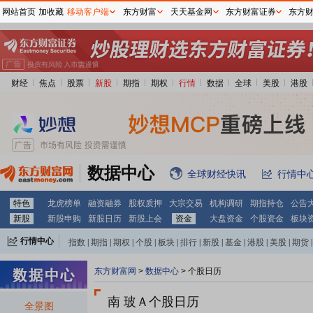
网站首页
加收藏
移动客户端
东方财富
天天基金网
东方财富证券
东方
财经
焦点
股票
新股
期指
期权
行情
数据
全球
美股
港股
数据中心
全球财经快讯
行情中
特色
龙虎榜单
融资融券
股权质押
大宗交易
机构调研
期指持仓
公告
新股
新股申购
新股日历
新股上会
资金
大盘资金
个股资金
板块
行情中心
指数
|
期指
|
期权
|
个股
|
板块
|
排行
|
新股
|
基金
|
港股
|
美股
|
期货
|
外汇
|
黄金
|
自选股
|
自选基金
东方财富网
>
数据中心
>
个股日历
南 玻Ａ个股日历
全景图