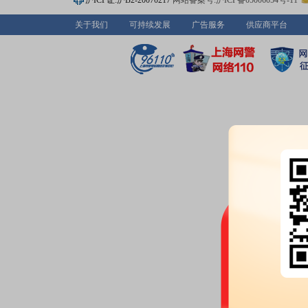
沪ICP证:沪B2-20070217
网站备案号:沪ICP备05006054号-11
额10730万元
关于我们
可持续发展
广告服务
供应商平台
2026-07-18
公告：
2026年07月18日发布
《南
告》
等4条公告
2026-07-16
大宗交易：
2026年07月16日
额9625万元
分红：
2026年07月16日公布2
月22日；除权除息日：2026年07
扣税后0.18元)[正式]
公告：
2026年07月16日发布
《南
2026-07-15