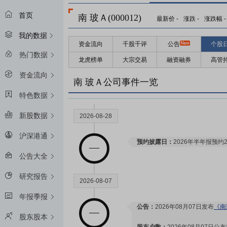
首页
南 玻Ａ(000012)
最新价
-
涨跌
-
涨跌幅
-
我的数据
资金流向
千股千评
公告
个股
热门数据
龙虎榜单
大宗交易
融资融券
高管
资金流向
南 玻Ａ公司事件一览
特色数据
新股数据
2026-08-28
沪深港通
预约披露日：
2026年半年报预约2
公告大全
研究报告
2026-08-07
年报季报
公告：
2026年08月07日发布
《南
股东股本