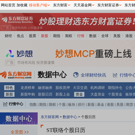
网站首页
加收藏
移动客户端
东方财富
天天基金网
东方财富证券
东方
财经
焦点
股票
新股
期指
期权
行情
数据
全球
美股
港股
数据中心
全球财经快讯
行情中
特色
龙虎榜单
融资融券
股权质押
大宗交易
机构调研
期指持仓
公告
新股
新股申购
新股日历
新股上会
资金
大盘资金
个股资金
板块
行情中心
指数
|
期指
|
期权
|
个股
|
板块
|
排行
|
新股
|
基金
|
港股
|
美股
|
期货
|
外汇
|
黄金
|
自选股
|
自选基金
东方财富网
>
数据中心
>
个股日历
ST联络个股日历
全景图