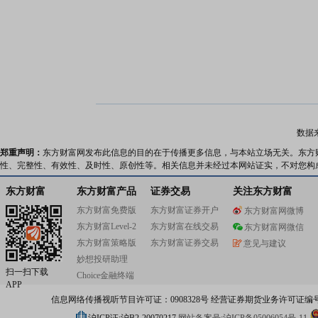
数据
郑重声明：
东方财富网发布此信息的目的在于传播更多信息，与本站立场无关。东方
性、完整性、有效性、及时性、原创性等。相关信息并未经过本网站证实，不对您构
东方财富
东方财富产品
证券交易
关注东方财富
东方财富免费版
东方财富证券开户
东方财富网微博
东方财富Level-2
东方财富在线交易
东方财富网微信
东方财富策略版
东方财富证券交易
意见与建议
妙想投研助理
扫一扫下载
Choice金融终端
APP
信息网络传播视听节目许可证：0908328号 经营证券期货业务许可证编号：91310