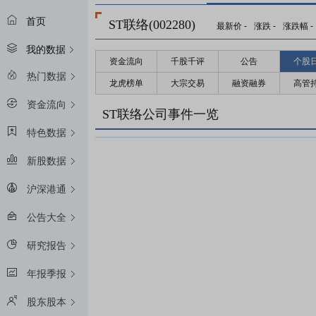
首页
ST联络(002280)
最新价
-
涨跌
-
涨跌幅
-
我的数据
资金流向
千股千评
公告
个股
热门数据
龙虎榜单
大宗交易
融资融券
高管
资金流向
ST联络公司事件一览
特色数据
新股数据
沪深港通
公告大全
研究报告
年报季报
股东股本