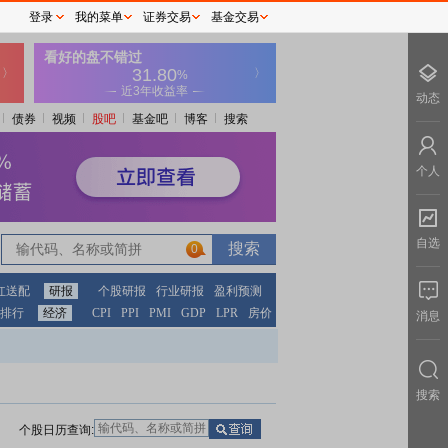
登录
我的菜单
证券交易
基金交易
动态
债券
视频
股吧
基金吧
博客
搜索
个人
自选
0
红送配
研报
个股研报
行业研报
盈利预测
排行
经济
CPI
PPI
PMI
GDP
LPR
房价
消息
搜索
个股日历查询: