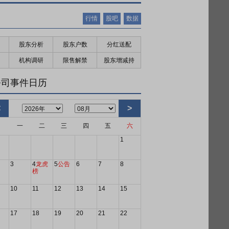
行情
股吧
数据
股东分析
股东户数
分红送配
机构调研
限售解禁
股东增减持
公司事件日历
<
>
日
一
二
三
四
五
六
1
3
4
龙虎
5
公告
6
7
8
榜
10
11
12
13
14
15
17
18
19
20
21
22