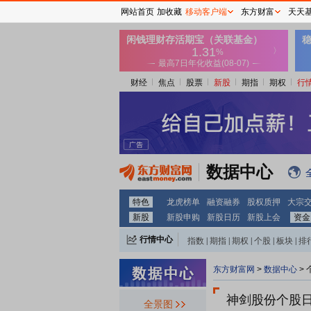
网站首页
加收藏
移动客户端
东方财富
天天
财经
焦点
股票
新股
期指
期权
行
数据中心
特色
龙虎榜单
融资融券
股权质押
大宗
新股
新股申购
新股日历
新股上会
资金
行情中心
指数
|
期指
|
期权
|
个股
|
板块
|
排
东方财富网
>
数据中心
>
神剑股份个股
全景图