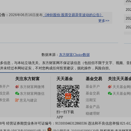
20
20
公告：
2026年06月16日发布
《神剑股份:股票交易异常波动的公告》
20
更多>>
20
20
20
龙虎榜：
2026年06月15日因“连续三个交易日内，跌幅偏离值累计达到
20
数据来源：
东方财富Choice数据
20%的证券”披露龙虎榜信息
更多>>
20
多信息，与本站立场无关。东方财富网不保证该信息（包括但不限于文字、视频、音
并未经过本网站证实，不对您构成任何投资建议，据此操作，风险自担。
20
关注东方财富
天天基金
基金交易
关注天天基
20
券开户
基金开户
东方财富网微博
天天基金网
20
龙虎榜：
2026年06月12日因“日跌幅偏离值达到7%的前5只证券”披露龙
线交易
基金交易
东方财富网微信
天天基金网
虎榜信息
更多>>
20
券交易
活期宝
意见与建议
20
基金产品
扫一扫下载
稳健理财
20
APP
 经营证券期货业务许可证编号：913101046312860336 违法和不良信息举报:021-612
20
龙虎榜：
2026年06月11日因“日换手率达到20%的前5只证券”披露龙虎