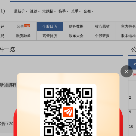
1)
最新价
-
涨跌
-
涨跌幅
-
换手
-
总手
-
金额
-
千评
公告
个股日历
财务数据
核心题材
主力持仓
交易
融资融券
高管持股
股东大会
个股研报
股本结构
件一览
预约披露日：
2026年半年报预约2026年08月24日披露
更多>>
2
9
公告：
2026年08月05日发布
《神剑股份:股票交易异常波动的公告》
16
更多>>