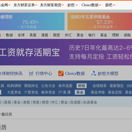
基金网
东方财富证券
东方财富期货
妙想
Choice数据
股吧
情
数据
全球
美股
港股
期货
外汇
黄金
银行
基金
理财
保险
全球财经快讯
行情中心
Choice数据
妙想大模型
交易
机构调研
期指持仓
公告大全
条件选股
财报
业绩报表
最新预告
分
大盘资金
个股资金
板块资金
沪 港 通
基金
基金净值
基金定投
基金
行
|
新股
|
基金
|
港股
|
美股
|
期货
|
外汇
|
黄金
|
自选股
|
自选基金
个股日历
日历