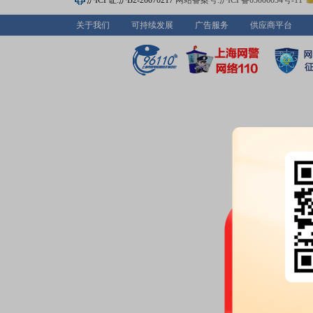
沪ICP证:沪B2-20070217
网站备案号:沪ICP备05006054号-11
关于我们
可持续发展
广告服务
供应商平台
公告：
2026年05月06日发布
《捷
息披露公告》
2026-04-30
委托理财：
2026年04月30日
低风险的短期(不超过12个月)理财
预约披露日：
2025年年报预约20
预约披露日：
2026年第一季度季
公告：
2026年04月30日发布
《捷
告
业绩报表：
2025年年报归属净利润
本每股收益0.0995元
公司投资：
2026年04月30日公
家公司，共计5.05亿元，本报告期
关联交易：
2026年04月30日
联关系)发生2笔交易，合计金额4
关联交易：
2026年04月30日