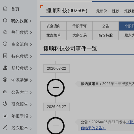
首页
捷顺科技(002609)
最新价
-
涨跌
-
涨跌
我的数据
资金流向
千股千评
公告
个股
热门数据
龙虎榜单
大宗交易
高管持股
股东
资金流向
捷顺科技公司事件一览
特色数据
新股数据
2026-08-22
沪深港通
预约披露日：
2026年半年报预约2
公告大全
研究报告
2026-06-27
年报季报
公告：
2026年06月27日发布
《捷
股东股本
份结果的公告》