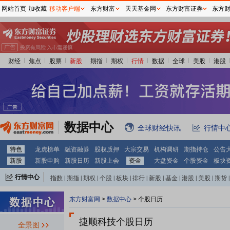
网站首页
加收藏
移动客户端
东方财富
天天基金网
东方财富证券
东方
财经
焦点
股票
新股
期指
期权
行情
数据
全球
美股
港股
数据中心
全球财经快讯
行情中
特色
龙虎榜单
融资融券
股权质押
大宗交易
机构调研
期指持仓
公告
新股
新股申购
新股日历
新股上会
资金
大盘资金
个股资金
板块
行情中心
指数
|
期指
|
期权
|
个股
|
板块
|
排行
|
新股
|
基金
|
港股
|
美股
|
期货
|
外汇
|
黄金
|
自选股
|
自选基金
东方财富网
>
数据中心
>
个股日历
捷顺科技个股日历
全景图