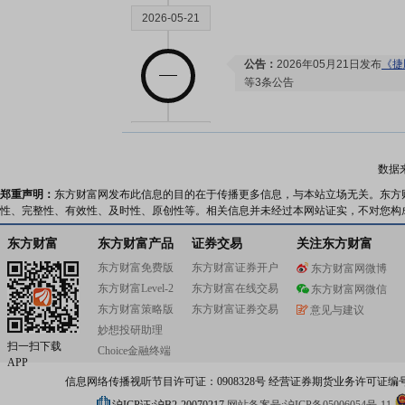
2026-05-21
公告：
2026年05月21日发布
《捷
等3条公告
2026-05-20
数据
股东大会：
于2026-05-20召开
郑重声明：
东方财富网发布此信息的目的在于传播更多信息，与本站立场无关。东方
高管持股：
2026年05月20日公
性、完整性、有效性、及时性、原创性等。相关信息并未经过本网站证实，不对您构
持11万股
东方财富
东方财富产品
证券交易
关注东方财富
2026-05-14
东方财富免费版
东方财富证券开户
东方财富网微博
东方财富Level-2
东方财富在线交易
东方财富网微信
机构调研：
2026年05月14日披
东方财富策略版
东方财富证券交易
意见与建议
调研
妙想投研助理
公告：
2026年05月14日发布
《捷
扫一扫下载
Choice金融终端
公告》
APP
信息网络传播视听节目许可证：0908328号 经营证券期货业务许可证编号：91310
2026-05-06