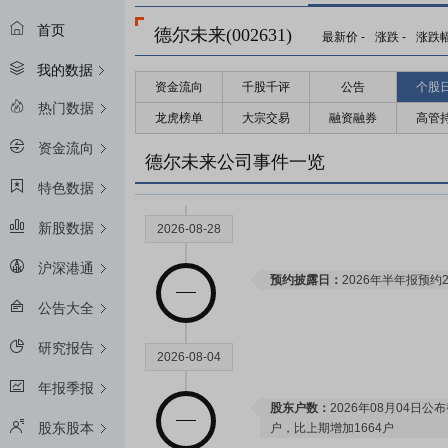
首页
德尔未来(002631)
最新价
-
涨跌
-
涨跌
我的数据
资金流向
千股千评
公告
个股
热门数据
龙虎榜单
大宗交易
融资融券
高管
资金流向
德尔未来公司事件一览
特色数据
新股数据
2026-08-28
沪深港通
预约披露日：
2026年半年报预约2
公告大全
研究报告
2026-08-04
年报季报
股东户数：
2026年08月04日公布
股东股本
户，比上期增加1664户