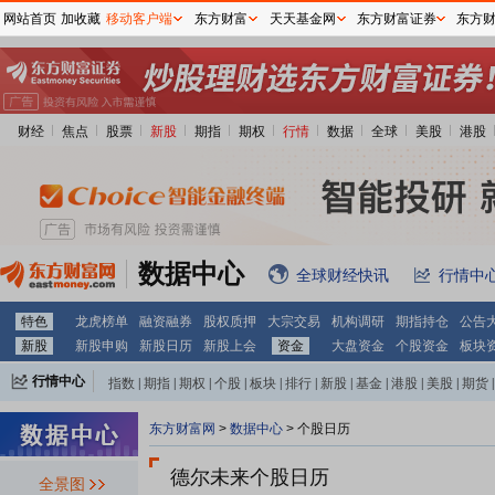
网站首页
加收藏
移动客户端
东方财富
天天基金网
东方财富证券
东方
财经
焦点
股票
新股
期指
期权
行情
数据
全球
美股
港股
数据中心
全球财经快讯
行情中
特色
龙虎榜单
融资融券
股权质押
大宗交易
机构调研
期指持仓
公告
新股
新股申购
新股日历
新股上会
资金
大盘资金
个股资金
板块
行情中心
指数
|
期指
|
期权
|
个股
|
板块
|
排行
|
新股
|
基金
|
港股
|
美股
|
期货
|
外汇
|
黄金
|
自选股
|
自选基金
东方财富网
>
数据中心
>
个股日历
德尔未来个股日历
全景图