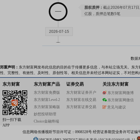
股权质押：
截止2026年07月17
亿股，质押总笔数5笔
2026-07-15
业绩预告：
2026年07月15日发
公告：
2026年07月15日发布
《德
数据
郑重声明：
东方财富网发布此信息的目的在于传播更多信息，与本站立场无关。东方
性、完整性、有效性、及时性、原创性等。相关信息并未经过本网站证实，不对您构
2026-07-10
东方财富
东方财富产品
证券交易
关注东方财富
股权质押：
截止2026年07月10
东方财富免费版
东方财富证券开户
东方财富网微博
亿股，质押总笔数5笔
东方财富Level-2
东方财富在线交易
东方财富网微信
东方财富策略版
东方财富证券交易
意见与建议
2026-07-03
妙想投研助理
扫一扫下载
Choice金融终端
APP
股权质押：
截止2026年07月03
信息网络传播视听节目许可证：0908328号 经营证券期货业务许可证编号：91310
亿股，质押总笔数5笔