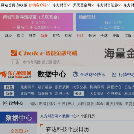
网站首页
加收藏
移动客户端
东方财富
天天基金网
东方财富证券
东方
财经
焦点
股票
新股
期指
期权
行情
数据
全球
美股
港股
数据中心
全球财经快讯
行情中
特色
龙虎榜单
融资融券
股权质押
大宗交易
机构调研
期指持仓
公告
新股
新股申购
新股日历
新股上会
资金
大盘资金
个股资金
板块
行情中心
指数
|
期指
|
期权
|
个股
|
板块
|
排行
|
新股
|
基金
|
港股
|
美股
|
期货
|
外汇
|
黄金
|
自选股
|
自选基金
东方财富网
>
数据中心
>
个股日历
奋达科技个股日历
全景图