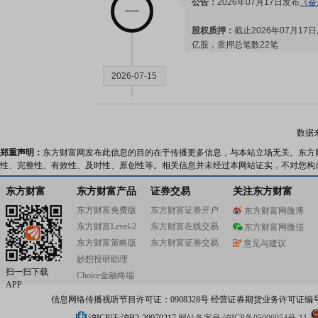
公告：
2026年07月17日发布
《奋
股权质押：
截止2026年07月17
亿股，质押总笔数22笔
2026-07-15
业绩预告：
2026年07月15日预
元，变动-84.78%～-78.93%
数据
公告：
2026年07月15日发布
《奋
郑重声明：
东方财富网发布此信息的目的在于传播更多信息，与本站立场无关。东方
性、完整性、有效性、及时性、原创性等。相关信息并未经过本网站证实，不对您构
2026-07-10
东方财富
东方财富产品
证券交易
关注东方财富
东方财富免费版
东方财富证券开户
东方财富网微博
股权质押：
截止2026年07月10
东方财富Level-2
东方财富在线交易
东方财富网微信
亿股，质押总笔数22笔
东方财富策略版
东方财富证券交易
意见与建议
妙想投研助理
扫一扫下载
Choice金融终端
2026-07-03
APP
信息网络传播视听节目许可证：0908328号 经营证券期货业务许可证编号：91310
股权质押：
截止2026年07月03