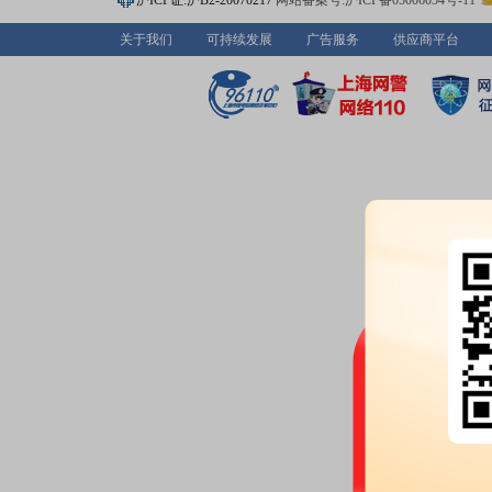
沪ICP证:沪B2-20070217
网站备案号:沪ICP备05006054号-11
亿股，质押总笔数22笔
关于我们
可持续发展
广告服务
供应商平台
2026-06-30
股权质押：
肖奋于2026-06-2
3.23%，占总股本比0.39%，剩余
06-03)
股权质押：
肖晓于2026-06-2
22.98%，占总股本比0.37%，剩
03)
公告：
2026年06月30日发布
《奋
部分股份解除质押的公告》
2026-06-26
股权质押：
截止2026年06月26
亿股，质押总笔数22笔
2026-06-18