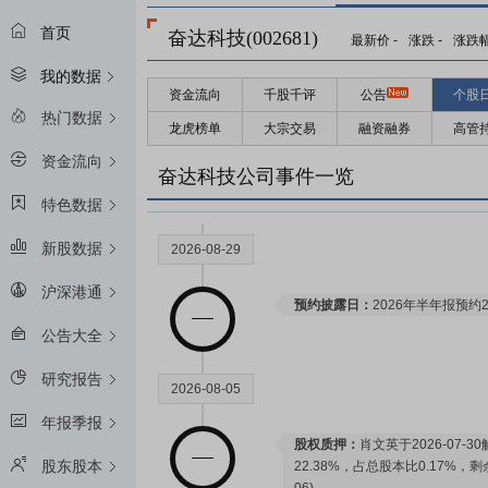
首页
奋达科技(002681)
最新价
-
涨跌
-
涨跌
我的数据
资金流向
千股千评
公告
个股
热门数据
龙虎榜单
大宗交易
融资融券
高管
资金流向
奋达科技公司事件一览
特色数据
新股数据
2026-08-29
沪深港通
预约披露日：
2026年半年报预约2
公告大全
研究报告
2026-08-05
年报季报
股权质押：
肖文英于2026-07-
股东股本
22.38%，占总股本比0.17%，剩