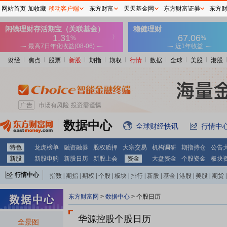
网站首页
加收藏
移动客户端
东方财富
天天基金网
东方财富证券
东方
财经
焦点
股票
新股
期指
期权
行情
数据
全球
美股
港股
数据中心
全球财经快讯
行情中
特色
龙虎榜单
融资融券
股权质押
大宗交易
机构调研
期指持仓
公告
新股
新股申购
新股日历
新股上会
资金
大盘资金
个股资金
板块
行情中心
指数
|
期指
|
期权
|
个股
|
板块
|
排行
|
新股
|
基金
|
港股
|
美股
|
期货
|
外汇
|
黄金
|
自选股
|
自选基金
东方财富网
>
数据中心
>
个股日历
华源控股个股日历
全景图