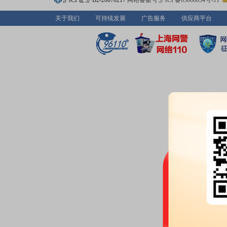
沪ICP证:沪B2-20070217
网站备案号:沪ICP备05006054号-11
开拓,公司将形成金属包装、塑料
企业架构,促进各业务板块发展、
关于我们
可持续发展
广告服务
供应商平台
司拟设立全资子公司苏州华源包装
准,以下简称“新设子公司”),并
直接持有的涉及金属包装业务的子
2026-07-15
研报：
2026年07月15日发布
《盈
研报
2026-07-07
研报：
2026年07月07日发布
《公
年业绩预告：盈利增速亮眼》
研
公告：
2026年07月07日发布
《华
业绩预告：
2026年07月07日预告
万元，变动50.51%～85.56%