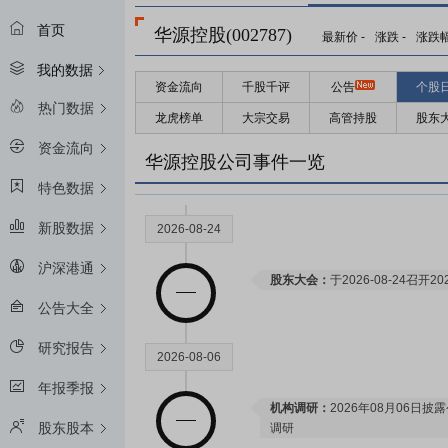
首页
华源控股(002787)
最新价
-
涨跌
-
涨跌
我的数据
资金流向
千股千评
公告
个股
热门数据
龙虎榜单
大宗交易
高管持股
股东
资金流向
华源控股公司事件一览
特色数据
新股数据
2026-08-24
沪深港通
股东大会：
于2026-08-24召
公告大全
研究报告
2026-08-06
年报季报
机构调研：
2026年08月06日披
股东股本
调研