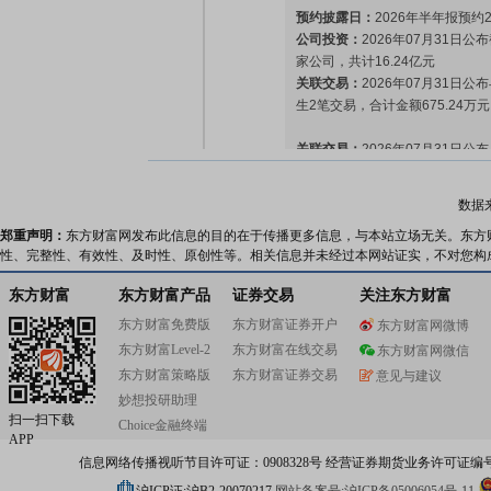
预约披露日：
2026年半年报预约2
公司投资：
2026年07月31日公
家公司，共计16.24亿元
关联交易：
2026年07月31日
生2笔交易，合计金额675.24
关联交易：
2026年07月31日
它关联关系)发生1笔交易，合计金
数据
关联交易：
2026年07月31日
郑重声明：
东方财富网发布此信息的目的在于传播更多信息，与本站立场无关。东方
关联关系)发生1笔交易，合计金额
性、完整性、有效性、及时性、原创性等。相关信息并未经过本网站证实，不对您构
业绩报表：
2026年中报归属净利润
东方财富
东方财富产品
证券交易
关注东方财富
每股收益0.23元
东方财富免费版
东方财富证券开户
关联交易：
2026年07月31日
东方财富网微博
系)发生2笔交易，合计金额11.
东方财富Level-2
东方财富在线交易
东方财富网微信
东方财富策略版
东方财富证券交易
意见与建议
股票回购：
2026年07月31日公
妙想投研助理
过1.00亿元回购公司股份，每股
扫一扫下载
Choice金融终端
不低于125.00万股，不超过250.
APP
日
信息网络传播视听节目许可证：0908328号 经营证券期货业务许可证编号：91310
并购重组：
随着公司发展战略的稳