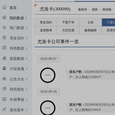
首页
尤洛卡(300099)
最新价
-
涨跌
-
涨跌幅
-
我的数据
资金流向
千股千评
公告
个股
2026-08-26
热门数据
龙虎榜单
大宗交易
融资融券
高管
资金流向
预约披露日：
2026年半年报预约2
尤洛卡公司事件一览
特色数据
新股数据
2026-08-07
沪深港通
股东户数：
2026年08月07日公布
户，比上期减少3384户
公告大全
研究报告
2026-06-29
年报季报
股东户数：
2026年06月29日公布
股东股本
户，比上期增加7444户