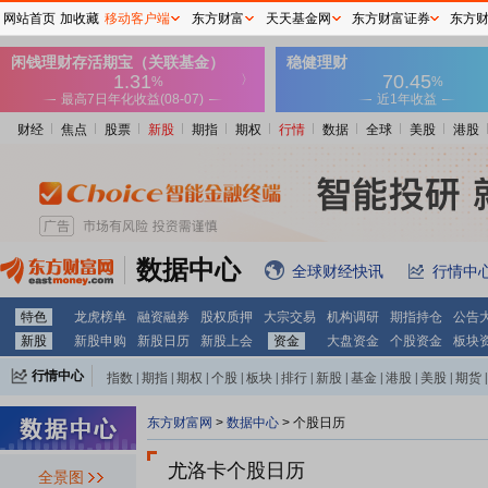
网站首页
加收藏
移动客户端
东方财富
天天基金网
东方财富证券
东方
财经
焦点
股票
新股
期指
期权
行情
数据
全球
美股
港股
数据中心
全球财经快讯
行情中
特色
龙虎榜单
融资融券
股权质押
大宗交易
机构调研
期指持仓
公告
新股
新股申购
新股日历
新股上会
资金
大盘资金
个股资金
板块
行情中心
指数
|
期指
|
期权
|
个股
|
板块
|
排行
|
新股
|
基金
|
港股
|
美股
|
期货
|
外汇
|
黄金
|
自选股
|
自选基金
东方财富网
>
数据中心
>
个股日历
尤洛卡个股日历
全景图