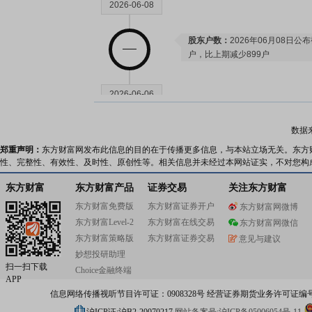
2026-06-08
股东户数：
2026年06月08日公布
户，比上期减少899户
2026-06-06
公告：
2026年06月06日发布
《尤
数据
知的更正公告》
等2条公告
郑重声明：
东方财富网发布此信息的目的在于传播更多信息，与本站立场无关。东方
性、完整性、有效性、及时性、原创性等。相关信息并未经过本网站证实，不对您构
2026-06-04
东方财富
东方财富产品
证券交易
关注东方财富
东方财富免费版
东方财富证券开户
东方财富网微博
公告：
2026年06月04日发布
《尤
东方财富Level-2
东方财富在线交易
东方财富网微信
会的提示性公告》
东方财富策略版
东方财富证券交易
意见与建议
妙想投研助理
扫一扫下载
Choice金融终端
2026-05-25
APP
信息网络传播视听节目许可证：0908328号 经营证券期货业务许可证编号：91310
股东户数：
2026年05月25日公布