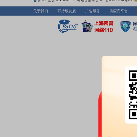
沪ICP证:沪B2-20070217
网站备案号:沪ICP备05006054号-11
户，比上期减少382户
关于我们
可持续发展
广告服务
供应商平台
2026-05-23
公告：
2026年05月23日发布
《尤
孝》
等9条公告
2026-05-15
机构调研：
2026年05月15日披
调研
2026-05-14
股东户数：
2026年05月14日公布
户，比上期减少209户
公告：
2026年05月14日发布
《尤
司投资者网上集体接待日活动的