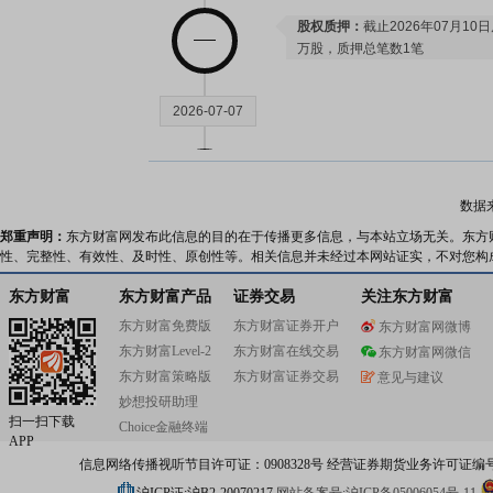
股权质押：
截止2026年07月10
万股，质押总笔数1笔
2026-07-07
股东户数：
2026年07月07日公布
户，比上期减少372户
数据
郑重声明：
东方财富网发布此信息的目的在于传播更多信息，与本站立场无关。东方
2026-07-03
性、完整性、有效性、及时性、原创性等。相关信息并未经过本网站证实，不对您构
东方财富
东方财富产品
证券交易
关注东方财富
股权质押：
截止2026年07月03
东方财富免费版
东方财富证券开户
东方财富网微博
万股，质押总笔数1笔
东方财富Level-2
东方财富在线交易
东方财富网微信
东方财富策略版
东方财富证券交易
意见与建议
2026-06-29
妙想投研助理
扫一扫下载
Choice金融终端
APP
公告：
2026年06月29日发布
《天
信息网络传播视听节目许可证：0908328号 经营证券期货业务许可证编号：91310
决议公告》
等2条公告