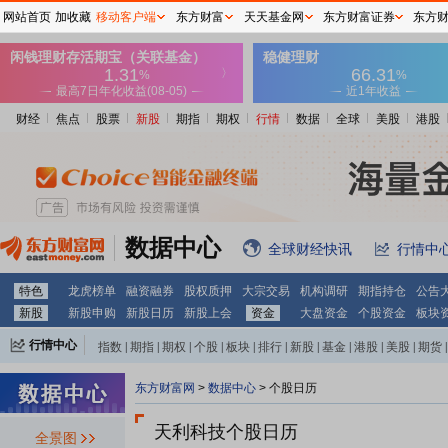
网站首页
加收藏
移动客户端
东方财富
天天基金网
东方财富证券
东方
财经
焦点
股票
新股
期指
期权
行情
数据
全球
美股
港股
数据中心
全球财经快讯
行情中
特色
龙虎榜单
融资融券
股权质押
大宗交易
机构调研
期指持仓
公告
新股
新股申购
新股日历
新股上会
资金
大盘资金
个股资金
板块
行情中心
指数
|
期指
|
期权
|
个股
|
板块
|
排行
|
新股
|
基金
|
港股
|
美股
|
期货
|
外汇
|
黄金
|
自选股
|
自选基金
东方财富网
>
数据中心
>
个股日历
天利科技个股日历
全景图