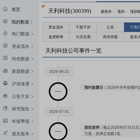
首页
天利科技(300399)
最新价
-
涨跌
-
涨跌
我的数据
资金流向
千股千评
公告
个股
热门数据
龙虎榜单
大宗交易
高管持股
股东
资金流向
天利科技公司事件一览
特色数据
新股数据
2026-08-21
沪深港通
预约披露日：
2026年半年报预约2
公告大全
研究报告
2026-07-31
年报季报
股权质押：
截止2026年07月31
股东股本
万股，质押总笔数1笔