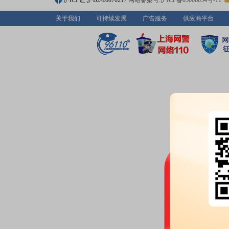
沪ICP证:沪B2-20070217
网站备案号:沪ICP备05006054号-11
股东大会：
于2026-06-29召
关于我们
可持续发展
广告服务
供应商平台
2026-06-26
股权质押：
截止2026年06月26
万股，质押总笔数1笔
2026-06-25
股东户数：
2026年06月25日公布
户，比上期增加1043户
2026-06-18
公告：
2026年06月18日发布
《天
江西天利科技股份有限公司202
4条公告
股东大会：
于2026-06-18召
股权质押：
截止2026年06月18