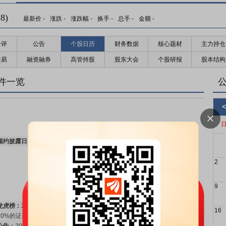
8)
最新价
-
涨跌
-
涨跌幅
-
换手
-
总手
-
金额
-
千评
公告
个股日历
财务数据
核心题材
主力持仓
交易
融资融券
高管持股
股东大会
个股研报
股本结构
件一览
预约披露日：
2026年半年报预约2026年08月28日披露
更多>>
2
9
龙虎榜：
2026年07月03日因“连续三个交易日内，涨幅偏离值累计达到
16
30%的证券”等披露龙虎榜信息
更多>>