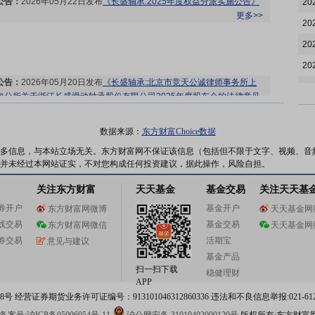
公告：
2026年05月22日发布
《长盛轴承:2025年度权益分派实施公告》
20
更多>>
20
20
20
公告：
2026年05月20日发布
《长盛轴承:北京市竞天公诚律师事务所上
20
海分所关于浙江长盛滑动轴承股份有限公司2025年度股东会的法律意见
20
书》
等2条公告
更多>>
股东大会：
于2026-05-20召开2025年年度股东大会
更多>>
20
数据来源：
东方财富Choice数据
20
多信息，与本站立场无关。东方财富网不保证该信息（包括但不限于文字、视频、音
并未经过本网站证实，不对您构成任何投资建议，据此操作，风险自担。
20
关注东方财富
天天基金
基金交易
关注天天基
公告：
2026年05月15日发布
《长盛轴承:第五届董事会第九次临时会议
20
决议公告》
等2条公告
更多>>
券开户
基金开户
东方财富网微博
天天基金网
20
线交易
基金交易
东方财富网微信
天天基金网
20
券交易
活期宝
意见与建议
20
基金产品
扫一扫下载
稳健理财
20
机构调研：
2026年05月13日披露公司于2026年05月13日接待5家机构
APP
调研
更多>>
 经营证券期货业务许可证编号：913101046312860336 违法和不良信息举报:021-612
20