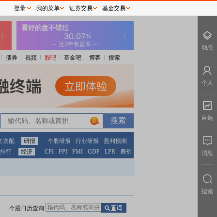
登录
我的菜单
证券交易
基金交易
动态
债券
视频
股吧
基金吧
博客
搜索
个人
自选
0
红送配
研报
个股研报
行业研报
盈利预测
排行
经济
CPI
PPI
PMI
GDP
LPR
房价
消息
搜索
个股日历查询: