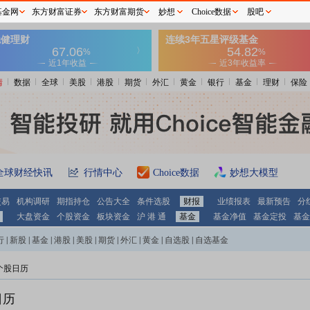
基金网
东方财富证券
东方财富期货
妙想
Choice数据
股吧
情
数据
全球
美股
港股
期货
外汇
黄金
银行
基金
理财
保险
全球财经快讯
行情中心
Choice数据
妙想大模型
交易
机构调研
期指持仓
公告大全
条件选股
财报
业绩报表
最新预告
分
大盘资金
个股资金
板块资金
沪 港 通
基金
基金净值
基金定投
基金
行
|
新股
|
基金
|
港股
|
美股
|
期货
|
外汇
|
黄金
|
自选股
|
自选基金
个股日历
日历