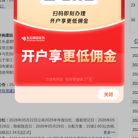
公告：
2026年07月03日发布
《长盛轴承:关于股票交易异常波动的公
23
告》
更多>>
30
并购重组：
浙江长盛滑动轴承股份有限公司根据战略规划,同意子公司浙
江长盛塑料轴承技术有限公司购买土地使用权并投资建设项目。该项目
投资总额计划约人民币2.3亿元(含土地出让金,具体以实际投资金额为准),
参与竞拍23189平方米土地,并投资建设项目。长盛塑料于近日成功竞得
20
位于浙江省嘉兴市嘉善县魏塘街道魏中村(开发区)地块(编号2026G-3)的
20
国有建设用地使用权。并与嘉善县自然资源和规划局签署《国有建设用
地使用权出让合同》(以下简称“出让合同”)。出让价格:21,101,990元。
20
更多>>
20
公告：
2026年05月28日发布
《长盛轴承:关于子公司拟购买土地使用权
并投资建设项目的进展公告》
更多>>
20
20
20
分红：
2026年05月22日公布2025年年报分红，股权登记日：2026年05
20
月28日；除权除息日：2026年05月29日；分配方案：10派2.60元(含税,
20
扣税后2.34元)[正式]
更多>>