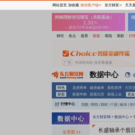
网站首页
加收藏
移动客户端
东方财富
天天
财经
焦点
股票
新股
期指
期权
行
数据中心
特色
龙虎榜单
融资融券
股权质押
大宗
新股
新股申购
新股日历
新股上会
资金
行情中心
指数
|
期指
|
期权
|
个股
|
板块
|
排
东方财富网
>
数据中心
>
长盛轴承个股
全景图