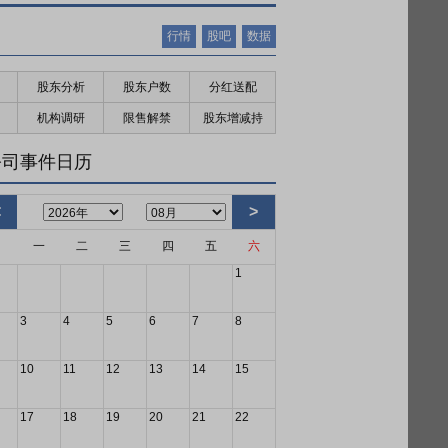
行情
股吧
数据
股东分析
股东户数
分红送配
机构调研
限售解禁
股东增减持
公司事件日历
<
>
日
一
二
三
四
五
六
1
3
4
5
6
7
8
10
11
12
13
14
15
17
18
19
20
21
22