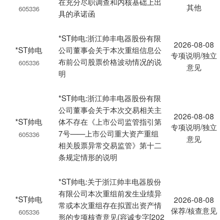
在充分尽职调查和内核基础上出
其他
605336
具的承诺函
*ST帅电:浙江帅丰电器股份有限
2026-08-08
*ST帅电
公司董事会关于本次重组信息公
专项说明/独立
布前公司股票价格波动情况的说
605336
意见
明
*ST帅电:浙江帅丰电器股份有限
公司董事会关于本次交易相关主
2026-08-08
*ST帅电
体不存在《上市公司监管指引第
专项说明/独立
7号——上市公司重大资产重组
605336
意见
相关股票异常交易监管》第十二
条规定情形的说明
*ST帅电:关于浙江帅丰电器股份
有限公司本次重组前发生业绩异
*ST帅电
2026-08-08
常或本次重组存在拟置出资产情
保荐/核查意见
605336
形的专项核查意见(容诚专字[202