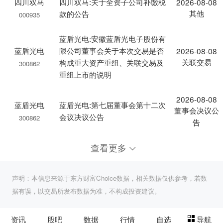
四川双马
四川双马:关于全资子公司补缴税
2026-08-08
其他
款的公告
000935
蓝盾光电:安徽蓝盾光电子股份有
蓝盾光电
限公司董事会关于本次交易是否
2026-08-08
关联交易
构成重大资产重组、关联交易及
300862
重组上市的说明
2026-08-08
蓝盾光电
蓝盾光电:第七届董事会第十二次
董事会决议公
会议决议公告
300862
告
查看更多
声明：本信息来源于东方财富Choice数据，相关数据仅供参考，若数
据有误，以交易所发布数据为准，不构成投资建议。
资讯
股吧
数据
行情
自选
导航