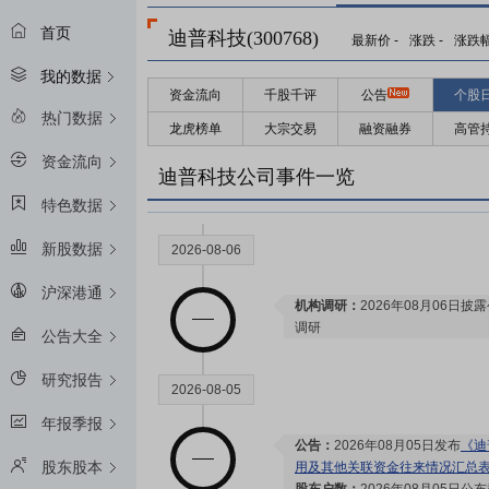
首页
迪普科技(300768)
最新价
-
涨跌
-
涨跌
我的数据
资金流向
千股千评
公告
个股
热门数据
龙虎榜单
大宗交易
融资融券
高管
资金流向
迪普科技公司事件一览
特色数据
新股数据
2026-08-06
沪深港通
机构调研：
2026年08月06日披
调研
公告大全
研究报告
2026-08-05
年报季报
公告：
2026年08月05日发布
《迪
股东股本
用及其他关联资金往来情况汇总