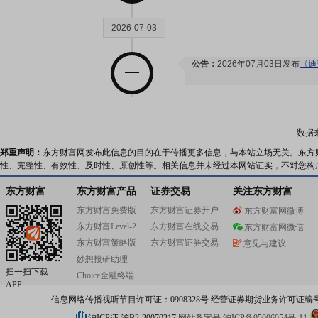
2026-07-03
公告：
2026年07月03日发布
《迪
2026-06-30
数据
郑重声明：
东方财富网发布此信息的目的在于传播更多信息，与本站立场无关。东方
股本变动：
2026年06月30日
性、完整性、有效性、及时性、原创性等。相关信息并未经过本网站证实，不对您构
东方财富
东方财富产品
证券交易
关注东方财富
2026-06-22
东方财富免费版
东方财富证券开户
东方财富网微博
东方财富Level-2
东方财富在线交易
东方财富网微信
东方财富策略版
东方财富证券交易
意见与建议
公告：
2026年06月22日发布
《迪
妙想投研助理
的公告》
扫一扫下载
Choice金融终端
APP
信息网络传播视听节目许可证：0908328号 经营证券期货业务许可证编号：91310
2026-06-11