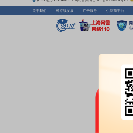
沪ICP证:沪B2-20070217
网站备案号:沪ICP备05006054号-11
公告：
2026年06月11日发布
《迪
关于我们
可持续发展
广告服务
供应商平台
训证明的公告》
2026-05-28
分红：
2026年05月28日公布2
月04日；除权除息日：2026年06
扣税后0.72元)[正式]
公告：
2026年05月28日发布
《迪
告》
2026-05-26
公告：
2026年05月26日发布
《迪
易过户完成的公告》
等2条公告
2026-05-21