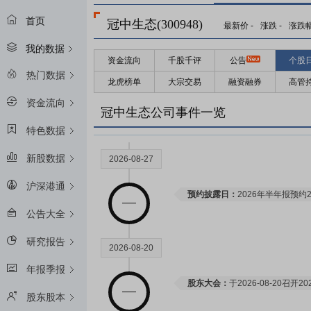
首页
冠中生态(300948)
最新价
-
涨跌
-
涨跌
我的数据
资金流向
千股千评
公告
个股
热门数据
龙虎榜单
大宗交易
融资融券
高管
资金流向
冠中生态公司事件一览
特色数据
新股数据
2026-08-27
沪深港通
预约披露日：
2026年半年报预约2
公告大全
研究报告
2026-08-20
年报季报
股东大会：
于2026-08-20召
股东股本