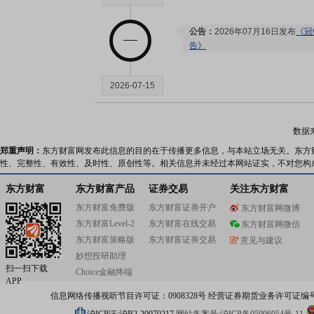
公告：
2026年07月16日发布
《冠
告》
2026-07-15
公告：
2026年07月15日发布
《冠
数据
性公告》
等2条公告
郑重声明：
东方财富网发布此信息的目的在于传播更多信息，与本站立场无关。东方
性、完整性、有效性、及时性、原创性等。相关信息并未经过本网站证实，不对您构
2026-07-14
东方财富
东方财富产品
证券交易
关注东方财富
东方财富免费版
东方财富证券开户
东方财富网微博
公告：
2026年07月14日发布
《冠
东方财富Level-2
东方财富在线交易
东方财富网微信
示性公告》
东方财富策略版
东方财富证券交易
意见与建议
妙想投研助理
2026-07-10
扫一扫下载
Choice金融终端
APP
信息网络传播视听节目许可证：0908328号 经营证券期货业务许可证编号：91310
公告：
2026年07月10日发布
《冠