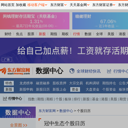
网站首页
加收藏
移动客户端
东方财富
天天基金网
东方财富证券
东方
财经
焦点
股票
新股
期指
期权
行情
数据
全球
美股
港股
数据中心
全球财经快讯
行情中
特色
龙虎榜单
融资融券
股权质押
大宗交易
机构调研
期指持仓
公告
新股
新股申购
新股日历
新股上会
资金
大盘资金
个股资金
板块
行情中心
指数
|
期指
|
期权
|
个股
|
板块
|
排行
|
新股
|
基金
|
港股
|
美股
|
期货
|
外汇
|
黄金
|
自选股
|
自选基金
东方财富网
>
数据中心
>
个股日历
冠中生态个股日历
全景图