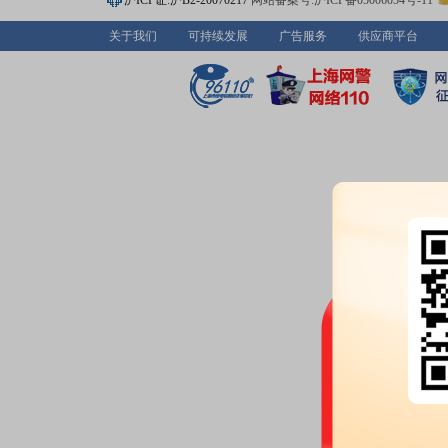
沪ICP证:沪B2-20070217
网站备案号:沪ICP备05006054号-11
示性公告》
股本变动：
2026年07月10日
关于我们
可持续发展
广告服务
供应商平台
2026-07-09
公告：
2026年07月09日发布
《冠
部分股份进展暨签署补充协议的
2026-07-07
公告：
2026年07月07日发布
《冠
于青岛冠中生态股份有限公司可
公告
2026-07-06
公告：
2026年07月06日发布
《冠
于冠中生态2026年第二次临时
股东大会：
于2026-07-06召