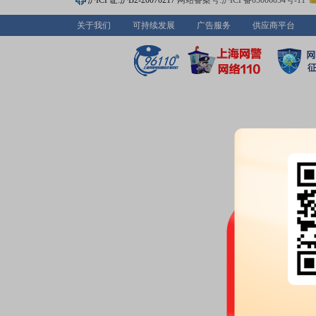
沪ICP证:沪B2-20070217
网站备案号:沪ICP备05006054号-11
关于我们
可持续发展
广告服务
供应商平台
2026-06-03
公告：
2026年06月03日发布
《久
公告》
分红：
2026年06月03日公布2
月10日；除权除息日：2026年06
扣税后5.04元)[正式]
2026-05-20
公告：
2026年05月20日发布
《久
书》
等2条公告
股东大会：
于2026-05-20召开
2026-05-15
机构调研：
2026年05月15日披
调研