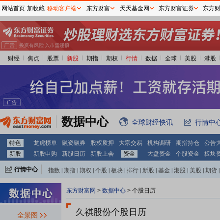
网站首页
加收藏
移动客户端
东方财富
天天基金网
东方财富证券
东方
财经
焦点
股票
新股
期指
期权
行情
数据
全球
美股
港股
数据中心
全球财经快讯
行情中
特色
龙虎榜单
融资融券
股权质押
大宗交易
机构调研
期指持仓
公告
新股
新股申购
新股日历
新股上会
资金
大盘资金
个股资金
板块
行情中心
指数
|
期指
|
期权
|
个股
|
板块
|
排行
|
新股
|
基金
|
港股
|
美股
|
期货
|
外汇
|
黄金
|
自选股
|
自选基金
东方财富网
>
数据中心
>
个股日历
久祺股份个股日历
全景图