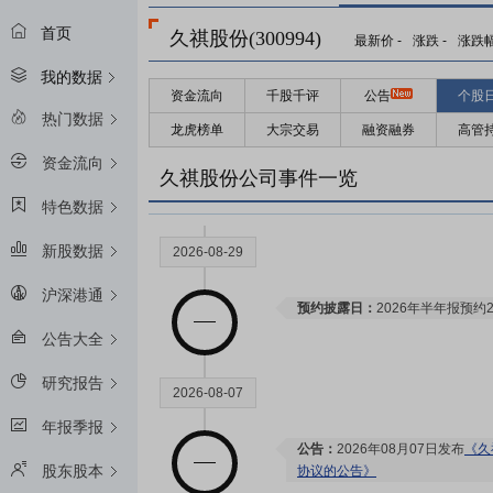
首页
久祺股份(300994)
最新价
-
涨跌
-
涨跌
我的数据
资金流向
千股千评
公告
个股
热门数据
龙虎榜单
大宗交易
融资融券
高管
资金流向
久祺股份公司事件一览
特色数据
新股数据
2026-08-29
沪深港通
预约披露日：
2026年半年报预约2
公告大全
研究报告
2026-08-07
年报季报
公告：
2026年08月07日发布
《久
股东股本
协议的公告》