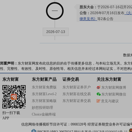
股东大会：
于2026-07-16召
公告：
2026年07月16日发布
《久
律意见书》
等2条公告
2026-07-13
大宗交易：
2026年07月13日
400.8万元
数据
郑重声明：
东方财富网发布此信息的目的在于传播更多信息，与本站立场无关。东方
性、完整性、有效性、及时性、原创性等。相关信息并未经过本网站证实，不对您构
2026-06-30
东方财富
东方财富产品
证券交易
关注东方财富
公告：
2026年06月30日发布
《久
东方财富免费版
东方财富证券开户
东方财富网微博
公告》
等4条公告
东方财富Level-2
东方财富在线交易
东方财富网微信
东方财富策略版
东方财富证券交易
意见与建议
2026-06-22
妙想投研助理
扫一扫下载
Choice金融终端
APP
大宗交易：
2026年06月22日共
信息网络传播视听节目许可证：0908328号 经营证券期货业务许可证编号：91310
股，总成交额618.24万元