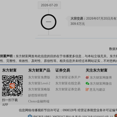
2026-07-20
大宗交易：
2026年07月20日
309.6万元
2026-07-17
数据
大宗交易：
2026年07月17日
郑重声明：
东方财富网发布此信息的目的在于传播更多信息，与本站立场无关。东方
322.8万元
性、完整性、有效性、及时性、原创性等。相关信息并未经过本网站证实，不对您构
东方财富
东方财富产品
证券交易
关注东方财富
2026-07-16
东方财富免费版
东方财富证券开户
东方财富网微博
东方财富Level-2
东方财富在线交易
东方财富网微信
大宗交易：
2026年07月16日
东方财富策略版
东方财富证券交易
意见与建议
332.25万元
妙想投研助理
扫一扫下载
Choice金融终端
APP
2026-07-15
信息网络传播视听节目许可证：0908328号 经营证券期货业务许可证编号：91310