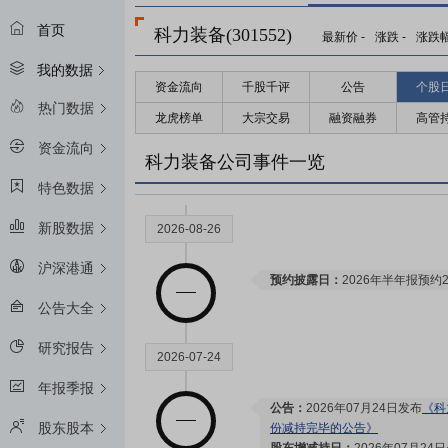
首页
科力装备(301552)
最新价
-
涨跌
-
涨跌
我的数据
资金流向
千股千评
公告
个股
2027-07-22
热门数据
龙虎榜单
大宗交易
融资融券
高管
资金流向
限售解禁日：
2027年07月22日预
科力装备公司事件一览
特色数据
新股数据
2026-08-26
沪深港通
预约披露日：
2026年半年报预约2
公告大全
研究报告
2026-07-24
年报季报
公告：
2026年07月24日发布
《科
股东股本
份减持完毕的公告》