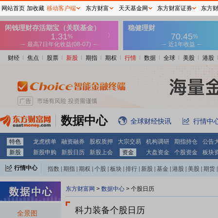
网站首页
加收藏
移动客户端
东方财富
天天基金网
东方财富证券
东方
财经
焦点
股票
新股
期指
期权
行情
数据
全球
美股
港股
数据中心
全球财经快讯
行情中
特色
龙虎榜单
融资融券
股权质押
大宗交易
机构调研
期指持仓
公告
新股
新股申购
新股日历
新股上会
资金
大盘资金
个股资金
板块
行情中心
指数
|
期指
|
期权
|
个股
|
板块
|
排行
|
新股
|
基金
|
港股
|
美股
|
期货
|
外汇
|
黄金
|
自选股
|
自选基金
东方财富网
>
数据中心
>
个股日历
科力装备个股日历
全景图