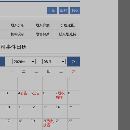
行情
股吧
数据
股东分析
股东户数
分红送配
机构调研
限售解禁
股东增减持
公司事件日历
<
>
日
一
二
三
四
五
六
1
3
4
公告
5
公告
6
7
股权
8
质押
10
11
12
13
14
15
17
18
19
20
预约
21
22
披露日