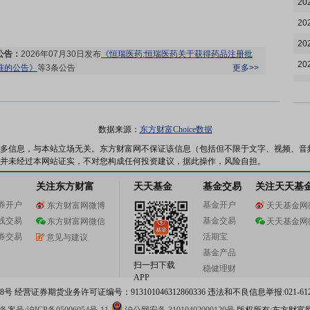
20
20
20
公告：
2026年07月30日发布
《恒瑞医药:恒瑞医药关于获得药品注册批
20
准的公告》
等3条公告
更多>>
20
20
20
数据来源：
东方财富Choice数据
公告：
2026年07月28日发布
《恒瑞医药:恒瑞医药关于获得美国FDA孤
20
多信息，与本站立场无关。东方财富网不保证该信息（包括但不限于文字、视频、音
儿药资格认定的公告》
等3条公告
更多>>
并未经过本网站证实，不对您构成任何投资建议，据此操作，风险自担。
20
关注东方财富
天天基金
基金交易
关注天天基
20
券开户
基金开户
东方财富网微博
天天基金网
20
线交易
基金交易
东方财富网微信
天天基金网
20
股权质押：
截止2026年07月24日质押总比例0.9%，质押总股数
券交易
活期宝
意见与建议
5728.00万股，质押总笔数8笔
更多>>
20
基金产品
公告：
2026年07月24日发布
《恒瑞医药:恒瑞医药关于获得药品注册批
扫一扫下载
稳健理财
20
准的公告》
更多>>
APP
 经营证券期货业务许可证编号：913101046312860336 违法和不良信息举报:021-612
20