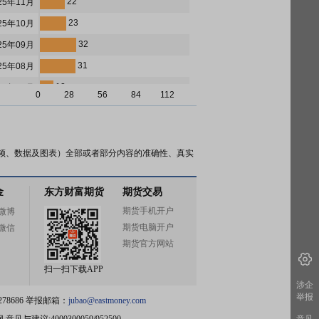
22
25年11月
23
25年10月
32
25年09月
31
25年08月
12
25年07月
0
28
56
84
112
7
25年06月
8
25年05月
15
25年04月
频、数据及图表）全部或者部分内容的准确性、真实
11
25年03月
金
东方财富期货
期货交易
4
25年02月
期货手机开户
微博
5
25年01月
期货电脑开户
微信
8
24年12月
期货官方网站
10
24年11月
扫一扫下载APP
14
24年10月
涉企
举报
78686 举报邮箱：
jubao@eastmoney.com
8
24年09月