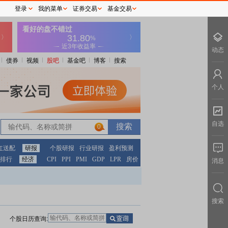
登录
我的菜单
证券交易
基金交易
动态
债券
视频
股吧
基金吧
博客
搜索
个人
自选
0
红送配
研报
个股研报
行业研报
盈利预测
排行
经济
CPI
PPI
PMI
GDP
LPR
房价
消息
搜索
个股日历查询: