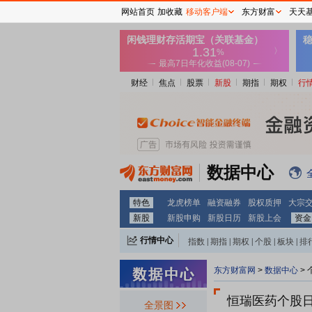
网站首页
加收藏
移动客户端
东方财富
天天
财经
焦点
股票
新股
期指
期权
行
数据中心
特色
龙虎榜单
融资融券
股权质押
大宗
新股
新股申购
新股日历
新股上会
资金
行情中心
指数
|
期指
|
期权
|
个股
|
板块
|
排
东方财富网
>
数据中心
>
恒瑞医药个股
全景图