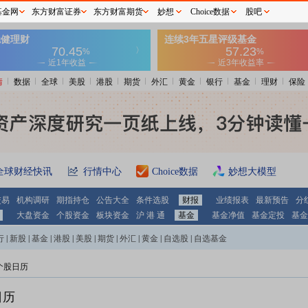
基金网
东方财富证券
东方财富期货
妙想
Choice数据
股吧
情
数据
全球
美股
港股
期货
外汇
黄金
银行
基金
理财
保险
全球财经快讯
行情中心
Choice数据
妙想大模型
交易
机构调研
期指持仓
公告大全
条件选股
财报
业绩报表
最新预告
分
大盘资金
个股资金
板块资金
沪 港 通
基金
基金净值
基金定投
基金
行
|
新股
|
基金
|
港股
|
美股
|
期货
|
外汇
|
黄金
|
自选股
|
自选基金
个股日历
日历