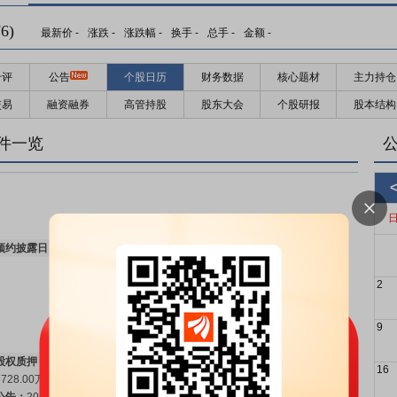
6)
最新价
-
涨跌
-
涨跌幅
-
换手
-
总手
-
金额
-
千评
公告
个股日历
财务数据
核心题材
主力持仓
交易
融资融券
高管持股
股东大会
个股研报
股本结构
件一览
预约披露日：
2026年半年报预约2026年08月20日披露
更多>>
2
9
股权质押：
截止2026年08月07日质押总比例0.9%，质押总股数
16
5728.00万股，质押总笔数8笔
更多>>