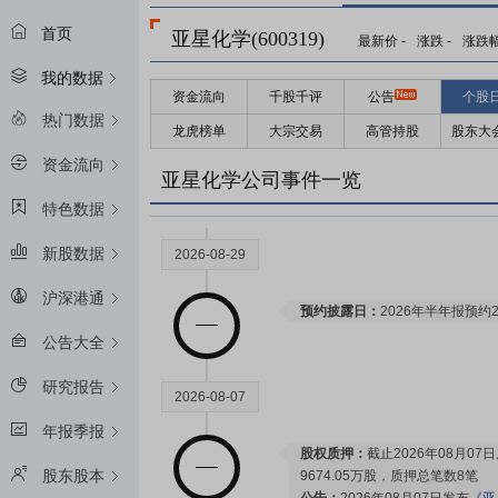
首页
亚星化学(600319)
最新价
-
涨跌
-
涨跌
我的数据
资金流向
千股千评
公告
个股
热门数据
龙虎榜单
大宗交易
高管持股
股东大
资金流向
亚星化学公司事件一览
特色数据
新股数据
2026-08-29
沪深港通
预约披露日：
2026年半年报预约2
公告大全
研究报告
2026-08-07
年报季报
股权质押：
截止2026年08月07
股东股本
9674.05万股，质押总笔数8笔