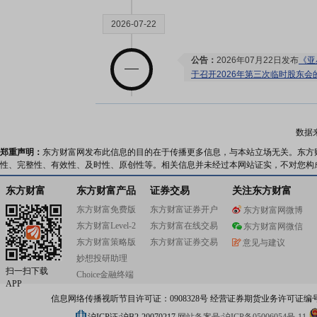
2026-07-22
公告：
2026年07月22日发布
《亚
于召开2026年第三次临时股东会
2026-07-17
数据
股权质押：
截止2026年07月17
郑重声明：
东方财富网发布此信息的目的在于传播更多信息，与本站立场无关。东方
性、完整性、有效性、及时性、原创性等。相关信息并未经过本网站证实，不对您构
9674.05万股，质押总笔数8笔
东方财富
东方财富产品
证券交易
关注东方财富
2026-07-15
东方财富免费版
东方财富证券开户
东方财富网微博
东方财富Level-2
东方财富在线交易
东方财富网微信
业绩预告：
2026年07月15日发
东方财富策略版
东方财富证券交易
意见与建议
公告：
2026年07月15日发布
《亚
妙想投研助理
2026年半年度业绩预告》
扫一扫下载
Choice金融终端
APP
信息网络传播视听节目许可证：0908328号 经营证券期货业务许可证编号：91310
2026-07-10