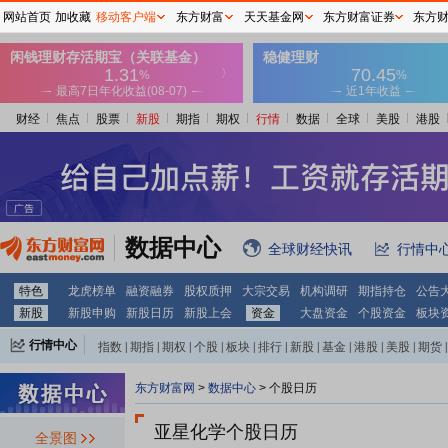
网站首页
加收藏
移动客户端
东方财富
天天基金网
东方财富证券
东方
财经
焦点
股票
新股
期指
期权
行情
数据
全球
美股
港股
数据中心
全球财经快讯
行情中
特色
龙虎榜单
融资融券
股权质押
大宗交易
机构调研
期指持仓
公告
新股
新股申购
新股日历
新股上会
资金
大盘资金
个股资金
板块
行情中心
指数
|
期指
|
期权
|
个股
|
板块
|
排行
|
新股
|
基金
|
港股
|
美股
|
期货
|
外汇
|
黄金
|
自选股
|
自选基金
东方财富网
>
数据中心
>
个股日历
亚星化学个股日历
全景图