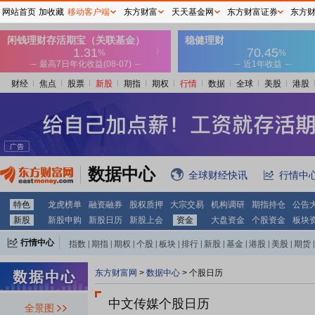
网站首页
加收藏
移动客户端
东方财富
天天基金网
东方财富证券
东方
财经
焦点
股票
新股
期指
期权
行情
数据
全球
美股
港股
数据中心
全球财经快讯
行情中
特色
龙虎榜单
融资融券
股权质押
大宗交易
机构调研
期指持仓
公告
新股
新股申购
新股日历
新股上会
资金
大盘资金
个股资金
板块
行情中心
指数
|
期指
|
期权
|
个股
|
板块
|
排行
|
新股
|
基金
|
港股
|
美股
|
期货
|
外汇
|
黄金
|
自选股
|
自选基金
东方财富网
>
数据中心
>
个股日历
中文传媒个股日历
全景图