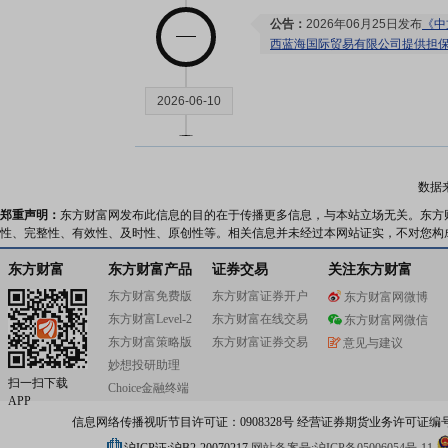
公告：
2026年06月25日发布
《中
西蓝海国际贸易有限公司提供担
2026-06-10
大宗交易：
2026年06月10日
额1387.75万元
数据
郑重声明：
东方财富网发布此信息的目的在于传播更多信息，与本站立场无关。东方
2026-06-05
性、完整性、有效性、及时性、原创性等。相关信息并未经过本网站证实，不对您构
东方财富
东方财富产品
证券交易
关注东方财富
分红：
2026年06月05日公布2
东方财富免费版
东方财富证券开户
东方财富网微博
月11日；除权除息日：2026年06
东方财富Level-2
东方财富在线交易
扣税后1.80元)[正式]
东方财富网微信
公告：
2026年06月05日发布
《中
东方财富策略版
东方财富证券交易
意见与建议
实施公告》
妙想投研助理
扫一扫下载
Choice金融终端
APP
2026-05-19
信息网络传播视听节目许可证：0908328号 经营证券期货业务许可证编号：91310