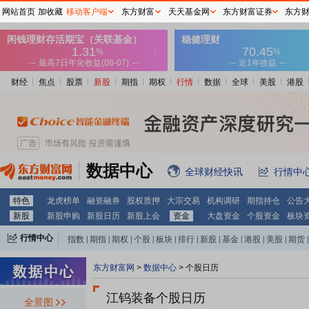
网站首页
加收藏
移动客户端
东方财富
天天基金网
东方财富证券
东方
财经
焦点
股票
新股
期指
期权
行情
数据
全球
美股
港股
数据中心
全球财经快讯
行情中
特色
龙虎榜单
融资融券
股权质押
大宗交易
机构调研
期指持仓
公告
新股
新股申购
新股日历
新股上会
资金
大盘资金
个股资金
板块
行情中心
指数
|
期指
|
期权
|
个股
|
板块
|
排行
|
新股
|
基金
|
港股
|
美股
|
期货
|
外汇
|
黄金
|
自选股
|
自选基金
东方财富网
>
数据中心
>
个股日历
江钨装备个股日历
全景图