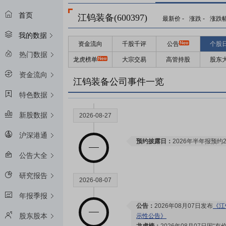
首页
江钨装备(600397)
最新价
-
涨跌
-
涨跌
我的数据
资金流向
千股千评
公告
个股
热门数据
龙虎榜单
大宗交易
高管持股
股东
资金流向
江钨装备公司事件一览
特色数据
新股数据
2026-08-27
沪深港通
预约披露日：
2026年半年报预约2
公告大全
研究报告
2026-08-07
年报季报
公告：
2026年08月07日发布
《江
股东股本
示性公告》