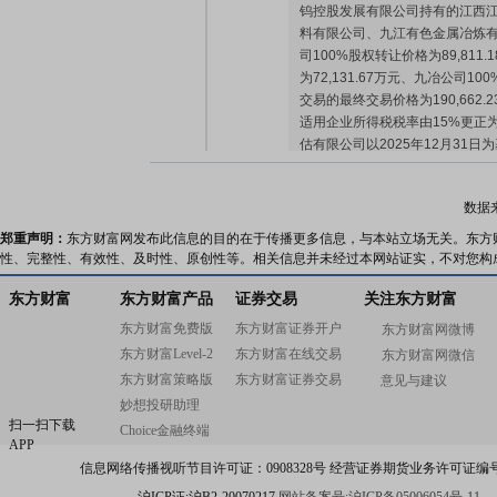
钨控股发展有限公司持有的江西
料有限公司、九江有色金属冶炼有
司100%股权转让价格为89,811
为72,131.67万元、九冶公司100
交易的最终交易价格为190,662.2
适用企业所得税税率由15%更正为
估有限公司以2025年12月31
行了评估,并出具了《江西江钨稀
江西江钨硬质合金有限公司股东全
数据
评报字(2026)第8126号)。
估报告,江硬公司100%股权的评估值
郑重声明：
东方财富网发布此信息的目的在于传播更多信息，与本站立场无关。东方
股权的评估值为72,131.67万
性、完整性、有效性、及时性、原创性等。相关信息并未经过本网站证实，不对您构
28,719.38万元。经交易双方
东方财富
东方财富产品
证券交易
关注东方财富
硬公司100%股权转让价格为88,9
价格为72,131.67万元、九冶公司1
东方财富免费版
东方财富证券开户
东方财富网微博
以上交易的最终交易价格为189,77
东方财富Level-2
东方财富在线交易
东方财富网微信
公告：
2026年08月01日发布
《江
东方财富策略版
东方财富证券交易
意见与建议
发行A股股票方案论证分析报告(修
妙想投研助理
扫一扫下载
Choice金融终端
2026-07-31
APP
信息网络传播视听节目许可证：0908328号 经营证券期货业务许可证编号：91310
股东大会：
于2026-07-31召