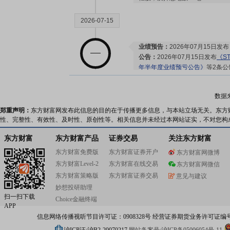
2026-07-15
业绩预告：
2026年07月15日发
公告：
2026年07月15日发布
《S
年半年度业绩预亏公告》
等2条公
2026-07-10
数据
郑重声明：
东方财富网发布此信息的目的在于传播更多信息，与本站立场无关。东方
股权质押：
截止2026年07月10
性、完整性、有效性、及时性、原创性等。相关信息并未经过本网站证实，不对您构
亿股，质押总笔数13笔
东方财富
东方财富产品
证券交易
关注东方财富
东方财富免费版
东方财富证券开户
东方财富网微博
2026-07-04
东方财富Level-2
东方财富在线交易
东方财富网微信
东方财富策略版
东方财富证券交易
意见与建议
公告：
2026年07月04日发布
《S
妙想投研助理
参加湖北辖区上市公司2026年投
扫一扫下载
Choice金融终端
明会的公告》
等2条公告
APP
信息网络传播视听节目许可证：0908328号 经营证券期货业务许可证编号：91310
2026-07-03