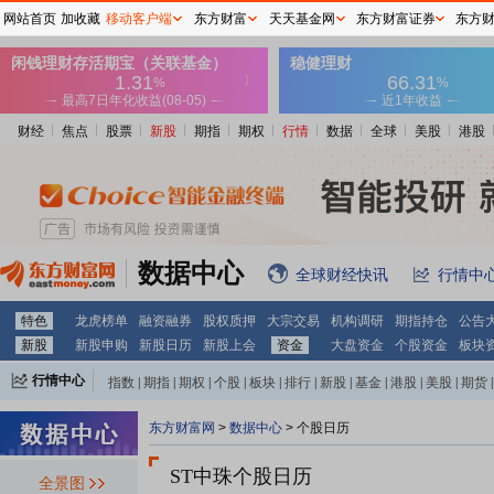
网站首页
加收藏
移动客户端
东方财富
天天基金网
东方财富证券
东方
财经
焦点
股票
新股
期指
期权
行情
数据
全球
美股
港股
数据中心
全球财经快讯
行情中
特色
龙虎榜单
融资融券
股权质押
大宗交易
机构调研
期指持仓
公告
新股
新股申购
新股日历
新股上会
资金
大盘资金
个股资金
板块
行情中心
指数
|
期指
|
期权
|
个股
|
板块
|
排行
|
新股
|
基金
|
港股
|
美股
|
期货
|
外汇
|
黄金
|
自选股
|
自选基金
东方财富网
>
数据中心
>
个股日历
ST中珠个股日历
全景图