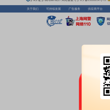
沪ICP证:沪B2-20070217
网站备案号:沪ICP备05006054号-11
关于我们
可持续发展
广告服务
供应商平台
公告：
2026年07月03日发布
《S
出售已回购股份的进展公告》
股权质押：
截止2026年07月03
亿股，质押总笔数13笔
2026-07-01
公告：
2026年07月01日发布
《S
中珠医疗控股股份有限公司202
条公告
2026-06-30
股东大会：
于2026-06-30召
龙虎榜：
2026年06月30日因“
涨幅偏离值累计达到12%的证券
2026-06-27