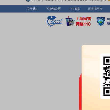
沪ICP证:沪B2-20070217
网站备案号:沪ICP备05006054号-11
关联交易：
2026年06月10日公布与Di
它关联关系)发生1笔交易，合计金
关于我们
可持续发展
广告服务
供应商平台
公告：
2026年06月10日发布
《水
会的通知》
等7条公告
2026-06-03
公告：
2026年06月03日发布
《水
次临时会议决议公告》
2026-05-27
龙虎榜：
2026年05月27日因
值达到7%的前五只证券”披露龙
2026-05-23
公告：
2026年05月23日发布
《水