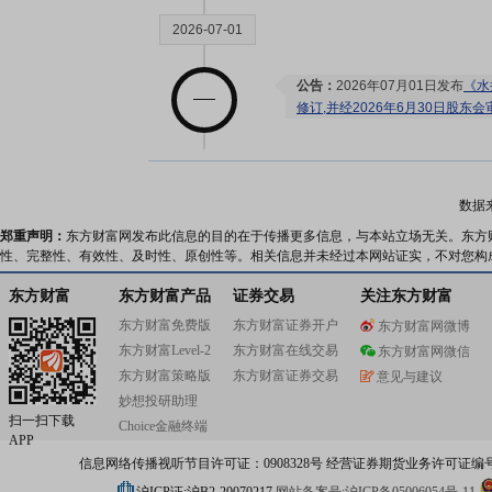
2026-07-01
公告：
2026年07月01日发布
《水
修订,并经2026年6月30日股东会
2026-06-30
数据
股东大会：
于2026-06-30召开
郑重声明：
东方财富网发布此信息的目的在于传播更多信息，与本站立场无关。东方
性、完整性、有效性、及时性、原创性等。相关信息并未经过本网站证实，不对您构
东方财富
东方财富产品
证券交易
关注东方财富
2026-06-18
东方财富免费版
东方财富证券开户
东方财富网微博
东方财富Level-2
东方财富在线交易
东方财富网微信
公告：
2026年06月18日发布
《水
东方财富策略版
东方财富证券交易
意见与建议
料》
妙想投研助理
扫一扫下载
Choice金融终端
APP
2026-06-10
信息网络传播视听节目许可证：0908328号 经营证券期货业务许可证编号：91310