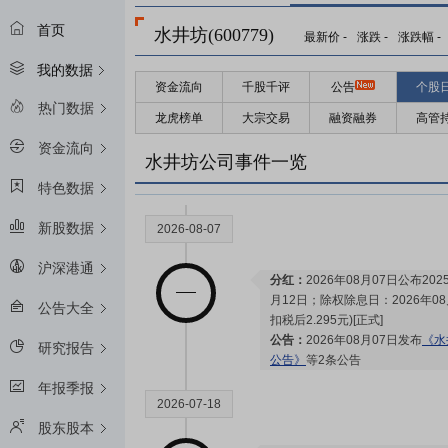
首页
水井坊(600779)
最新价
-
涨跌
-
涨跌幅
-
我的数据
资金流向
千股千评
公告
个股
2026-08-29
热门数据
龙虎榜单
大宗交易
融资融券
高管
资金流向
预约披露日：
2026年半年报预约2
水井坊公司事件一览
特色数据
新股数据
2026-08-07
沪深港通
分红：
2026年08月07日公布2
月12日；除权除息日：2026年08
公告大全
扣税后2.295元)[正式]
公告：
2026年08月07日发布
《水
研究报告
公告》
等2条公告
年报季报
2026-07-18
股东股本