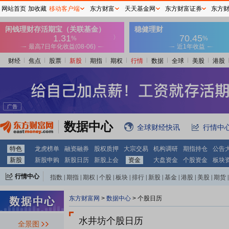
网站首页
加收藏
移动客户端
东方财富
天天基金网
东方财富证券
东方
财经
焦点
股票
新股
期指
期权
行情
数据
全球
美股
港股
数据中心
全球财经快讯
行情中
特色
龙虎榜单
融资融券
股权质押
大宗交易
机构调研
期指持仓
公告
新股
新股申购
新股日历
新股上会
资金
大盘资金
个股资金
板块
行情中心
指数
|
期指
|
期权
|
个股
|
板块
|
排行
|
新股
|
基金
|
港股
|
美股
|
期货
|
外汇
|
黄金
|
自选股
|
自选基金
东方财富网
>
数据中心
>
个股日历
水井坊个股日历
全景图