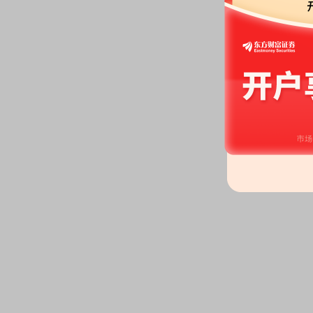
丰”2026年第5732期对公定制
361天
委托理财：
2026年06月10日公
工商银行区间累计型法人人民币结构
J款 12亿元，投资期限359天
2026-06-06
公告：
2026年06月06日发布
《山
出版传媒股份有限公司2025年
2026-06-05
股权质押：
截止2026年06月05
306.33万股，质押总笔数2笔
股东大会：
于2026-06-05召开
2026-05-29
股权质押：
截止2026年05月29