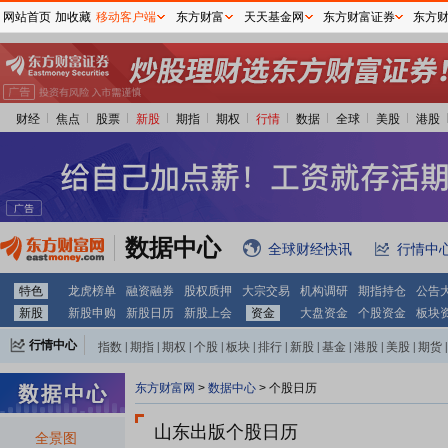
网站首页
加收藏
移动客户端
东方财富
天天基金网
东方财富证券
东方
财经
焦点
股票
新股
期指
期权
行情
数据
全球
美股
港股
数据中心
全球财经快讯
行情中
特色
龙虎榜单
融资融券
股权质押
大宗交易
机构调研
期指持仓
公告
新股
新股申购
新股日历
新股上会
资金
大盘资金
个股资金
板块
行情中心
指数
|
期指
|
期权
|
个股
|
板块
|
排行
|
新股
|
基金
|
港股
|
美股
|
期货
|
外汇
|
黄金
|
自选股
|
自选基金
东方财富网
>
数据中心
>
个股日历
山东出版个股日历
全景图