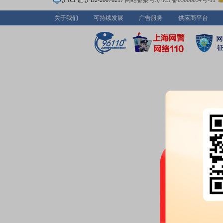
沪ICP证:沪B2-20070217
网站备案号:沪ICP备05006054号-11
月25日；除权除息日：2026年06
扣税后2.07元)[正式]
关于我们
可持续发展
广告服务
供应商平台
股权质押：
截止2026年06月18
306.33万股，质押总笔数2笔
公告：
2026年06月18日发布
《山
实施公告》
2026-06-12
股权质押：
截止2026年06月12
306.33万股，质押总笔数2笔
2026-06-10
委托理财：
2026年06月10日
法人人民币结构性存款产品-专户型2
限359天
公告：
2026年06月10日发布
《山
金进行现金管理的进展公告》
等2
委托理财：
2026年06月10日公