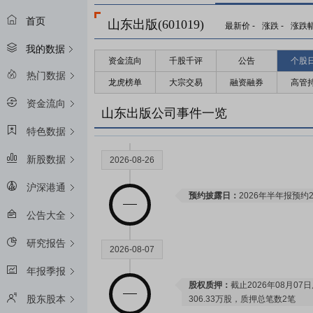
首页
山东出版(601019)
最新价
-
涨跌
-
涨跌
我的数据
资金流向
千股千评
公告
个股
热门数据
龙虎榜单
大宗交易
融资融券
高管
资金流向
山东出版公司事件一览
特色数据
新股数据
2026-08-26
沪深港通
预约披露日：
2026年半年报预约2
公告大全
研究报告
2026-08-07
年报季报
股权质押：
截止2026年08月07
股东股本
306.33万股，质押总笔数2笔