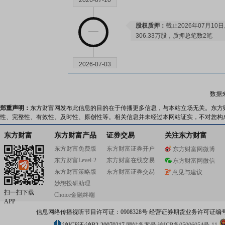
2026-07-10
股权质押：
截止2026年07月10
306.33万股，质押总笔数2笔
2026-07-03
股权质押：
截止2026年07月03
数据
306.33万股，质押总笔数2笔
郑重声明：
东方财富网发布此信息的目的在于传播更多信息，与本站立场无关。东方
性、完整性、有效性、及时性、原创性等。相关信息并未经过本网站证实，不对您构
2026-06-26
东方财富
东方财富产品
证券交易
关注东方财富
东方财富免费版
东方财富证券开户
东方财富网微博
股权质押：
截止2026年06月26
东方财富Level-2
东方财富在线交易
东方财富网微信
306.33万股，质押总笔数2笔
东方财富策略版
东方财富证券交易
意见与建议
妙想投研助理
扫一扫下载
2026-06-18
Choice金融终端
APP
信息网络传播视听节目许可证：0908328号 经营证券期货业务许可证编号：91310
分红：
2026年06月18日公布2