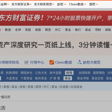
基金网
东方财富证券
东方财富期货
妙想
Choice数据
股吧
情
数据
全球
美股
港股
期货
外汇
黄金
银行
基金
理财
保险
限售解禁日：
2030年06月12日预计有1725732.00股可流通上市
更多>>
全球财经快讯
行情中心
Choice数据
妙想大模型
交易
机构调研
期指持仓
公告大全
条件选股
财报
业绩报表
最新预告
分
大盘资金
个股资金
板块资金
沪 港 通
基金
基金净值
基金定投
基金
限售解禁日：
2029年06月12日预计有1725730.00股可流通上市
行
|
新股
|
基金
|
港股
|
美股
|
期货
|
外汇
|
黄金
|
自选股
|
自选基金
更多>>
个股日历
日历