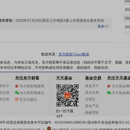
20
20
20
股本变动：
2026年07月24日因非公开增发A股上市原因发生股本变动
更多>>
20
20
20
20
数据来源：
东方财富Choice数据
公告：
2026年07月17日发布
《北自科技:北京市君合律师事务所关于北
20
多信息，与本站立场无关。东方财富网不保证该信息（包括但不限于文字、视频、音
自所(北京)科技发展股份有限公司发行股份及支付现金购买资产并募集配
并未经过本网站证实，不对您构成任何投资建议，据此操作，风险自担。
套资金之向特定对象发行股份募集配套资金发行过程及认购对象合规性
20
的法律意见书》
等6条公告
更多>>
关注东方财富
天天基金
基金交易
关注天天基
20
券开户
基金开户
东方财富网微博
天天基金网
20
线交易
基金交易
东方财富网微信
天天基金网
20
券交易
活期宝
意见与建议
公告：
2026年07月09日发布
《北自科技:关于获得国家科学技术进步奖
20
基金产品
一等奖的公告》
更多>>
扫一扫下载
稳健理财
20
APP
 经营证券期货业务许可证编号：913101046312860336 违法和不良信息举报:021-612
20