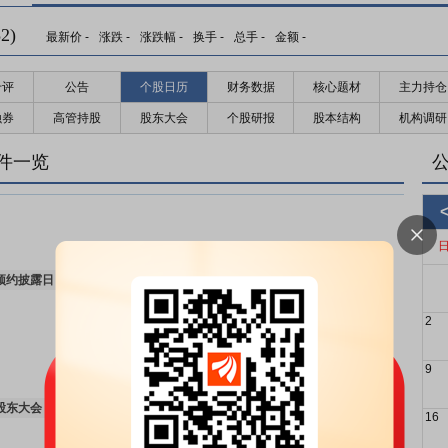
限售解禁日：
2027年02月01日预计有121670643.00股可流通上市
2)
最新价
-
涨跌
-
涨跌幅
-
换手
-
总手
-
金额
-
更多>>
千评
公告
个股日历
财务数据
核心题材
主力持仓
融券
高管持股
股东大会
个股研报
股本结构
机构调研
限售解禁日：
2027年01月25日预计有894104.00股可流通上市
更多>>
件一览
预约披露日：
2026年半年报预约2026年08月25日披露
更多>>
2
9
股东大会：
于2026-08-24召开2026年第一次临时股东大会
更多>>
16