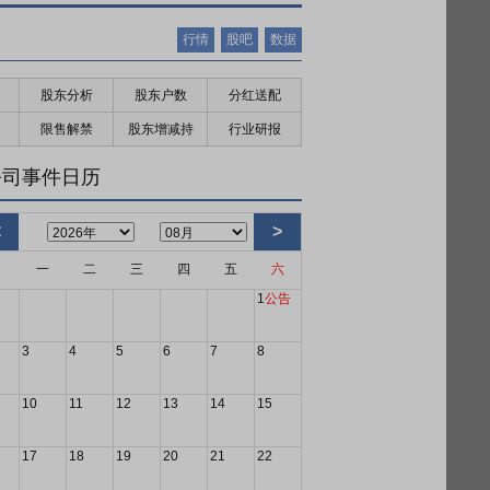
行情
股吧
数据
股东分析
股东户数
分红送配
限售解禁
股东增减持
行业研报
公司事件日历
<
>
日
一
二
三
四
五
六
1
公告
3
4
5
6
7
8
10
11
12
13
14
15
17
18
19
20
21
22