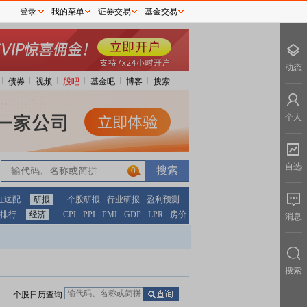
登录
我的菜单
证券交易
基金交易
动态
债券
视频
股吧
基金吧
博客
搜索
个人
自选
0
红送配
研报
个股研报
行业研报
盈利预测
排行
经济
CPI
PPI
PMI
GDP
LPR
房价
消息
搜索
个股日历查询: