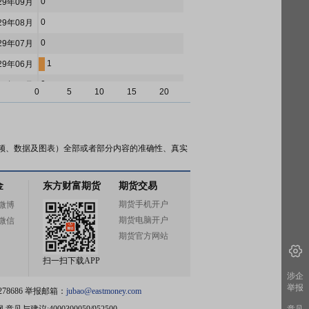
0
29年09月
0
29年08月
0
29年07月
1
29年06月
0
29年05月
0
5
10
15
20
0
29年04月
0
29年03月
0
29年02月
频、数据及图表）全部或者部分内容的准确性、真实
0
29年01月
金
东方财富期货
期货交易
0
28年12月
期货手机开户
微博
0
28年11月
期货电脑开户
微信
0
28年10月
期货官方网站
0
28年09月
扫一扫下载APP
0
28年08月
涉企
举报
78686 举报邮箱：
jubao@eastmoney.com
0
28年07月