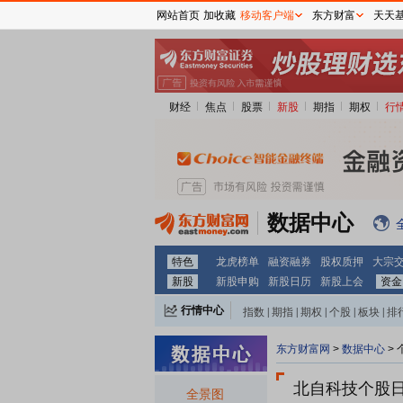
网站首页
加收藏
移动客户端
东方财富
天天
财经
焦点
股票
新股
期指
期权
行
2030-06-12
数据中心
特色
龙虎榜单
融资融券
股权质押
大宗
2029-06-12
新股
新股申购
新股日历
新股上会
资金
行情中心
指数
|
期指
|
期权
|
个股
|
板块
|
排
东方财富网
>
数据中心
>
2027-02-01
北自科技个股
全景图