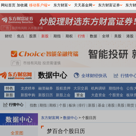
网站首页
加收藏
移动客户端
东方财富
天天基金网
东方财富证券
东方
财经
焦点
股票
新股
期指
期权
行情
数据
全球
美股
港股
数据中心
全球财经快讯
行情中
特色
龙虎榜单
融资融券
股权质押
大宗交易
机构调研
期指持仓
公告
新股
新股申购
新股日历
新股上会
资金
大盘资金
个股资金
板块
行情中心
指数
|
期指
|
期权
|
个股
|
板块
|
排行
|
新股
|
基金
|
港股
|
美股
|
期货
|
外汇
|
黄金
|
自选股
|
自选基金
东方财富网
>
数据中心
>
个股日历
梦百合个股日历
全景图