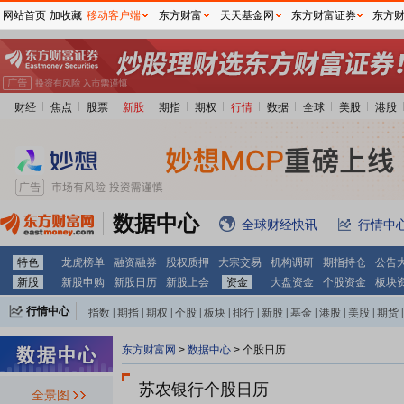
网站首页
加收藏
移动客户端
东方财富
天天基金网
东方财富证券
东方
财经
焦点
股票
新股
期指
期权
行情
数据
全球
美股
港股
数据中心
全球财经快讯
行情中
特色
龙虎榜单
融资融券
股权质押
大宗交易
机构调研
期指持仓
公告
新股
新股申购
新股日历
新股上会
资金
大盘资金
个股资金
板块
行情中心
指数
|
期指
|
期权
|
个股
|
板块
|
排行
|
新股
|
基金
|
港股
|
美股
|
期货
|
外汇
|
黄金
|
自选股
|
自选基金
东方财富网
>
数据中心
>
个股日历
苏农银行个股日历
全景图