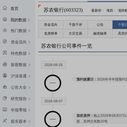
首页
苏农银行(603323)
最新价
-
涨跌
-
涨跌
我的数据
资金流向
千股千评
公告
个股
热门数据
龙虎榜单
大宗交易
融资融券
高管
资金流向
苏农银行公司事件一览
特色数据
新股数据
2026-08-26
沪深港通
预约披露日：
2026年半年报预约2
公告大全
研究报告
2026-08-07
年报季报
股权质押：
截止2026年08月07
股东股本
股，质押总笔数20笔