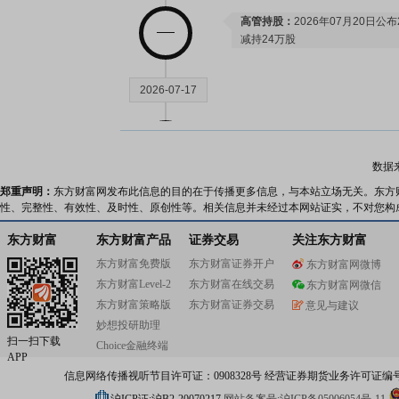
高管持股：
2026年07月20日公
减持24万股
2026-07-17
股权质押：
截止2026年07月17
股，质押总笔数20笔
数据
郑重声明：
东方财富网发布此信息的目的在于传播更多信息，与本站立场无关。东方
2026-07-14
性、完整性、有效性、及时性、原创性等。相关信息并未经过本网站证实，不对您构
东方财富
东方财富产品
证券交易
关注东方财富
高管持股：
2026年07月14日公
东方财富免费版
东方财富证券开户
东方财富网微博
减持1.5万股
东方财富Level-2
东方财富在线交易
高管持股：
2026年07月14日公
东方财富网微信
减持0.75万股
东方财富策略版
东方财富证券交易
意见与建议
妙想投研助理
扫一扫下载
2026-07-10
Choice金融终端
APP
信息网络传播视听节目许可证：0908328号 经营证券期货业务许可证编号：91310
股权质押：
截止2026年07月10