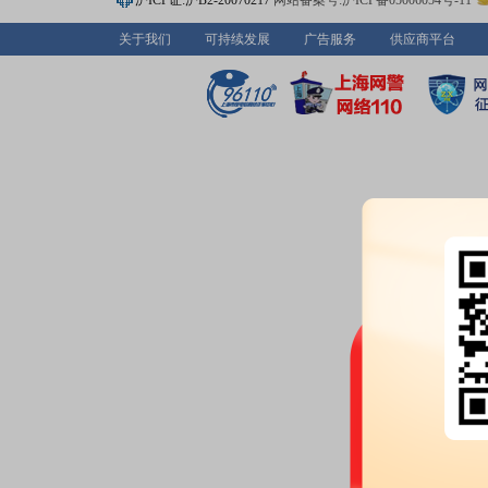
沪ICP证:沪B2-20070217
网站备案号:沪ICP备05006054号-11
股，质押总笔数20笔
关于我们
可持续发展
广告服务
供应商平台
2026-07-03
股权质押：
截止2026年07月03
股，质押总笔数20笔
2026-07-01
机构调研：
2026年07月01日披
调研
2026-06-27
公告：
2026年06月27日发布
《苏
部分股份解除质押及再质押的公
股权质押：
亨通集团有限公司自202
比例为29.56%，占总股本比2.0