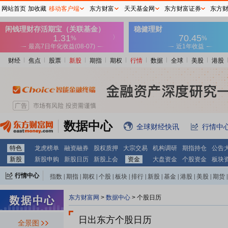
网站首页
加收藏
移动客户端
东方财富
天天基金网
东方财富证券
东方
财经
焦点
股票
新股
期指
期权
行情
数据
全球
美股
港股
数据中心
全球财经快讯
行情中
特色
龙虎榜单
融资融券
股权质押
大宗交易
机构调研
期指持仓
公告
新股
新股申购
新股日历
新股上会
资金
大盘资金
个股资金
板块
行情中心
指数
|
期指
|
期权
|
个股
|
板块
|
排行
|
新股
|
基金
|
港股
|
美股
|
期货
|
外汇
|
黄金
|
自选股
|
自选基金
东方财富网
>
数据中心
>
个股日历
日出东方个股日历
全景图