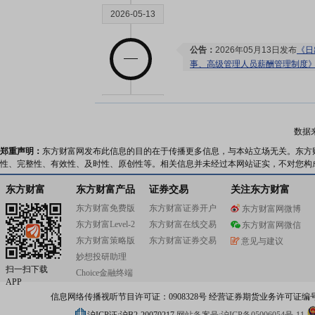
2026-05-13
公告：
2026年05月13日发布
《日
事、高级管理人员薪酬管理制度
2026-05-01
数据
公告：
2026年05月01日发布
《日
郑重声明：
东方财富网发布此信息的目的在于传播更多信息，与本站立场无关。东方
事及高级管理人员减持股份结果
性、完整性、有效性、及时性、原创性等。相关信息并未经过本网站证实，不对您构
高管持股：
2026年05月01日公
减持1万股
东方财富
东方财富产品
证券交易
关注东方财富
东方财富免费版
东方财富证券开户
东方财富网微博
2026-04-30
东方财富Level-2
东方财富在线交易
东方财富网微信
东方财富策略版
东方财富证券交易
意见与建议
高管持股：
2026年04月30日公
妙想投研助理
减持1万股
扫一扫下载
Choice金融终端
APP
信息网络传播视听节目许可证：0908328号 经营证券期货业务许可证编号：91310
2026-04-25