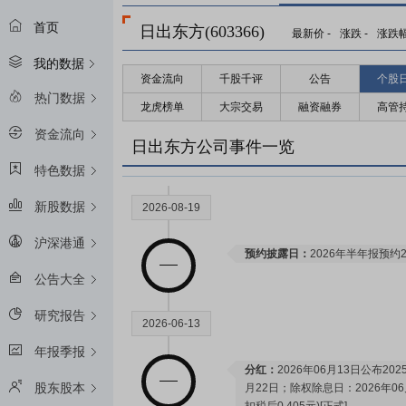
首页
日出东方(603366)
最新价
-
涨跌
-
涨跌
我的数据
资金流向
千股千评
公告
个股
热门数据
龙虎榜单
大宗交易
融资融券
高管
资金流向
日出东方公司事件一览
特色数据
新股数据
2026-08-19
沪深港通
预约披露日：
2026年半年报预约2
公告大全
研究报告
2026-06-13
年报季报
分红：
2026年06月13日公布2
股东股本
月22日；除权除息日：2026年06