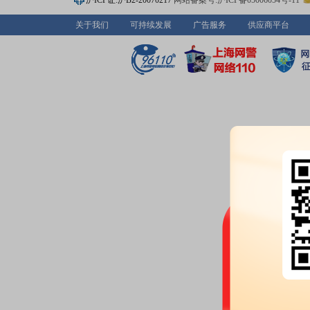
沪ICP证:沪B2-20070217
网站备案号:沪ICP备05006054号-11
业绩报表：
2025年年报归属净利润
关于我们
可持续发展
广告服务
供应商平台
每股收益0.2148元
业绩报表：
2026年一季报归属净利
本每股收益-0.0489元
公司投资：
2026年04月25日公
家公司，共计28.32亿元，本报告
分红：
2026年04月25日公布20
(含税)[预案]
股东户数：
2026年04月25日公布
户，比上期减少4944户
公告：
2026年04月25日发布
《日
立董事专门会议工作制度(2026年
股东户数：
2026年04月25日公布
户，比上期增加2616户
预约披露日：
2026年第一季度季
预约披露日：
2025年年报预约20
关联交易：
2026年04月25日
联关系)发生2笔交易，款项涉及
关联交易：
2026年04月25日
司)发生2笔交易，合计金额1208
关联交易：
2026年04月25日