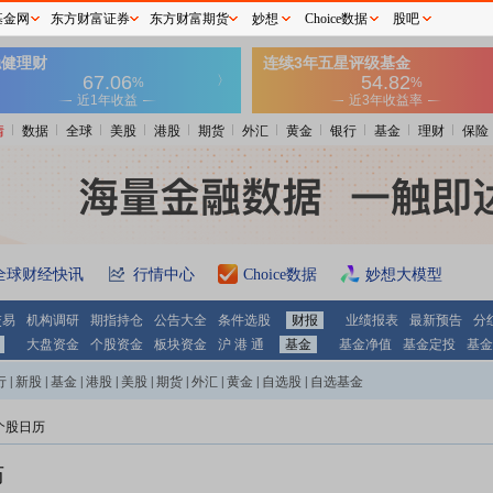
基金网
东方财富证券
东方财富期货
妙想
Choice数据
股吧
情
数据
全球
美股
港股
期货
外汇
黄金
银行
基金
理财
保险
全球财经快讯
行情中心
Choice数据
妙想大模型
交易
机构调研
期指持仓
公告大全
条件选股
财报
业绩报表
最新预告
分
大盘资金
个股资金
板块资金
沪 港 通
基金
基金净值
基金定投
基金
行
|
新股
|
基金
|
港股
|
美股
|
期货
|
外汇
|
黄金
|
自选股
|
自选基金
个股日历
历