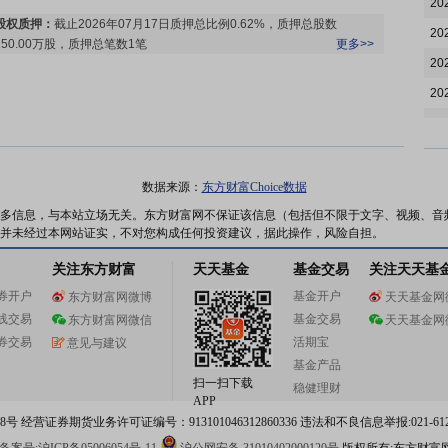
20
股权质押：
截止2026年07月17日质押总比例0.62%，质押总股数
20
250.00万股，质押总笔数1笔
更多>>
20
20
20
公告：
2026年07月16日发布
《奥锐特:奥锐特药业股份有限公司关于公
20
司主要产品新增进入<国家基本药物目录>(2026年版)的公告》
更多>>
20
数据来源：
东方财富Choice数据
20
多信息，与本站立场无关。东方财富网不保证该信息（包括但不限于文字、视频、音
并未经过本网站证实，不对您构成任何投资建议，据此操作，风险自担。
20
关注东方财富
天天基金
基金交易
关注天天基
20
公告：
2026年07月14日发布
《奥锐特:奥锐特药业股份有限公司关于通
券开户
基金开户
东方财富网微博
天天基金网
过药品GMP符合性检查的公告》
更多>>
20
线交易
基金交易
东方财富网微信
天天基金网
20
券交易
活期宝
意见与建议
20
基金产品
扫一扫下载
稳健理财
20
APP
股权质押：
截止2026年07月10日质押总比例0.62%，质押总股数
 经营证券期货业务许可证编号：913101046312860336 违法和不良信息举报:021-612
20
250.00万股，质押总笔数1笔
更多>>