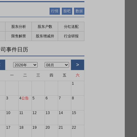
行情
股吧
数据
股东分析
股东户数
分红送配
限售解禁
股东增减持
行业研报
公司事件日历
<
>
日
一
二
三
四
五
六
1
3
4
公告
5
6
7
8
10
11
12
13
14
15
17
18
19
20
21
22