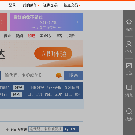
登录
我的菜单
证券交易
基金交易
动态
债券
视频
股吧
基金吧
博客
搜索
个人
自选
0
红送配
研报
个股研报
行业研报
盈利预测
排行
经济
CPI
PPI
PMI
GDP
LPR
房价
消息
搜索
个股日历查询: