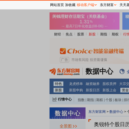
网站首页
加收藏
移动客户端
东方财富
天天
财经
焦点
股票
新股
期指
期权
行
数据中心
特色
龙虎榜单
融资融券
股权质押
大宗
新股
新股申购
新股日历
新股上会
资金
行情中心
指数
|
期指
|
期权
|
个股
|
板块
|
排
东方财富网
>
数据中心
>
奥锐特个股日
全景图