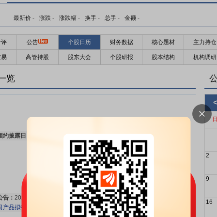
最新价
-
涨跌
-
涨跌幅
-
换手
-
总手
-
金额
-
千评
公告
个股日历
财务数据
核心题材
主力持仓
交易
高管持股
股东大会
个股研报
股本结构
机构调研
一览
预约披露日：
2026年半年报预约2026年08月29日披露
更多>>
2
9
公告：
2026年08月04日发布
《奥锐特:奥锐特药业股份有限公司关于公
16
司产品拟中选第十二批全国药品集中采购的公告》
更多>>