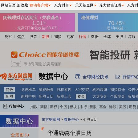
网站首页
加收藏
移动客户端
东方财富
天天基金网
东方财富证券
东方
财经
焦点
股票
新股
期指
期权
行情
数据
全球
美股
港股
数据中心
全球财经快讯
行情中
特色
龙虎榜单
融资融券
股权质押
大宗交易
机构调研
期指持仓
公告
2028-07-03
新股
新股申购
新股日历
新股上会
资金
大盘资金
个股资金
板块
限售解禁日：
2028年07月03日
行情中心
指数
|
期指
|
期权
|
个股
|
板块
|
排行
|
新股
|
基金
|
港股
|
美股
|
期货
|
外汇
|
黄金
|
自选股
|
自选基金
东方财富网
>
数据中心
>
个股日历
2027-07-02
华通线缆个股日历
全景图