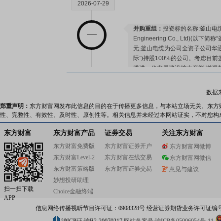
2026-07-29
并购重组：
投资标的名称:釜山电缆工程
Engineering Co., Ltd)(以
元;釜山电缆为公司全资子公司华通
际”)持股100%的公司。考虑目
缆进一步发展建设扩大产能,增强
电缆增资不超过4,500万美元,
结构不变。
数据
公告：
2026年07月29日发布
《华
郑重声明：
东方财富网发布此信息的目的在于传播更多信息，与本站立场无关。东方
司章程(修订稿)》
等10条公告
性、完整性、有效性、及时性、原创性等。相关信息并未经过本网站证实，不对您构
2026-07-24
东方财富
东方财富产品
证券交易
关注东方财富
东方财富免费版
东方财富证券开户
东方财富网微博
公告：
2026年07月24日发布
《华
东方财富Level-2
东方财富在线交易
东方财富网微信
司诉讼情况的自愿性披露公告》
东方财富策略版
东方财富证券交易
意见与建议
股权质押：
截止2026年07月24
妙想投研助理
3400.00万股，质押总笔数6笔
扫一扫下载
Choice金融终端
APP
2026-07-23
信息网络传播视听节目许可证：0908328号 经营证券期货业务许可证编号：91310