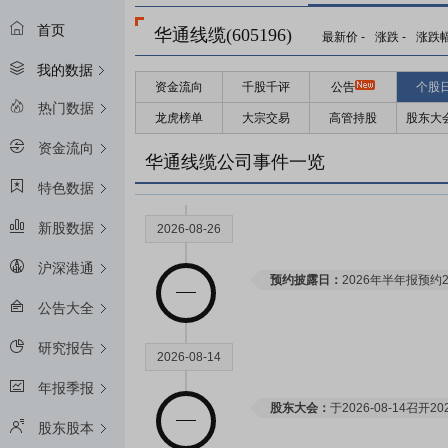
限售解禁日：
2027年07月02日
首页
华通线缆(605196)
最新价
-
涨跌
-
涨跌
我的数据
资金流向
千股千评
公告
个股
2026-09-28
热门数据
龙虎榜单
大宗交易
高管持股
股东大
资金流向
限售解禁日：
2026年09月28日
华通线缆公司事件一览
特色数据
新股数据
2026-08-26
沪深港通
预约披露日：
2026年半年报预约2
公告大全
研究报告
2026-08-14
年报季报
股东大会：
于2026-08-14召
股东股本