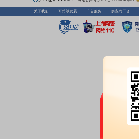
沪ICP证:沪B2-20070217
网站备案号:沪ICP备05006054号-11
公告：
2026年07月23日发布
《华
关于我们
可持续发展
广告服务
供应商平台
告》
2026-07-22
龙虎榜：
2026年07月22日因
离值累计达到20%的证券”披露龙
2026-07-21
公告：
2026年07月21日发布
《华
象发行可转换公司债券的公告》
2026-07-17
股权质押：
截止2026年07月17
3400.00万股，质押总笔数6笔