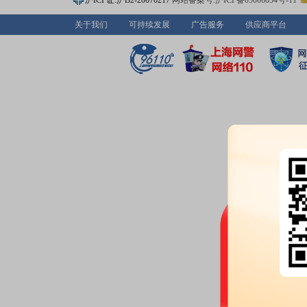
沪ICP证:沪B2-20070217
网站备案号:沪ICP备05006054号-11
公告：
2026年06月23日发布
《联
关于我们
可持续发展
广告服务
供应商平台
疗:UnitedImagingHealthcare20
2026-06-22
股东大会：
于2026-06-22召开
2026-06-11
公告：
2026年06月11日发布
《联
议资料》
等2条公告
2026-06-02
公告：
2026年06月02日发布
《联
告》