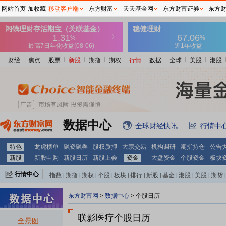
网站首页
加收藏
移动客户端
东方财富
天天基金网
东方财富证券
东方
财经
焦点
股票
新股
期指
期权
行情
数据
全球
美股
港股
数据中心
全球财经快讯
行情中
特色
龙虎榜单
融资融券
股权质押
大宗交易
机构调研
期指持仓
公告
新股
新股申购
新股日历
新股上会
资金
大盘资金
个股资金
板块
行情中心
指数
|
期指
|
期权
|
个股
|
板块
|
排行
|
新股
|
基金
|
港股
|
美股
|
期货
|
外汇
|
黄金
|
自选股
|
自选基金
东方财富网
>
数据中心
>
个股日历
联影医疗个股日历
全景图