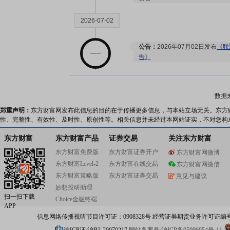
2026-07-02
公告：
2026年07月02日发布
《联
告》
2026-06-29
数据
郑重声明：
东方财富网发布此信息的目的在于传播更多信息，与本站立场无关。东方
大宗交易：
2026年06月29日
性、完整性、有效性、及时性、原创性等。相关信息并未经过本网站证实，不对您构
额17294.6万元
东方财富
东方财富产品
证券交易
关注东方财富
东方财富免费版
2026-06-24
东方财富证券开户
东方财富网微博
东方财富Level-2
东方财富在线交易
东方财富网微信
东方财富策略版
东方财富证券交易
意见与建议
公告：
2026年06月24日发布
《联
妙想投研助理
影医疗2026年限制性股票激励
扫一扫下载
公告
Choice金融终端
APP
信息网络传播视听节目许可证：0908328号 经营证券期货业务许可证编号：91310
2026-06-23