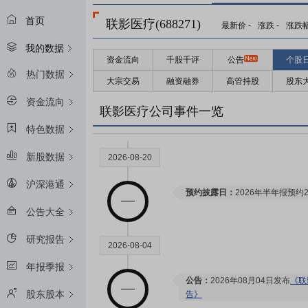
首页
联影医疗(688271)
最新价
-
涨跌
-
涨跌
我的数据
资金流向
千股千评
公告
个股
热门数据
大宗交易
融资融券
高管持股
股东
资金流向
联影医疗公司事件一览
特色数据
新股数据
2026-08-20
沪深港通
预约披露日：
2026年半年报预约2
公告大全
研究报告
2026-08-04
年报季报
公告：
2026年08月04日发布
《联
股东股本
告》