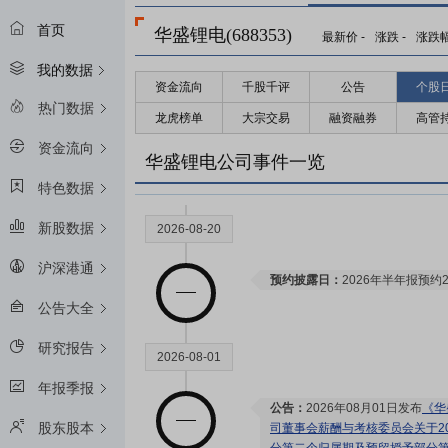
首页
华盛锂电(688353)
最新价
-
涨跌
-
涨跌
我的数据
资金流向
千股千评
公告
个股
热门数据
龙虎榜单
大宗交易
融资融券
高管
资金流向
华盛锂电公司事件一览
特色数据
新股数据
2026-08-20
沪深港通
预约披露日：
2026年半年报预约2
公告大全
研究报告
2026-08-01
年报季报
公告：
2026年08月01日发布
《华
股东股本
司董事会薪酬与考核委员会关于2