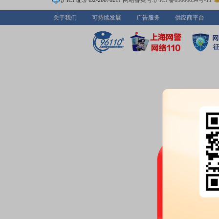
沪ICP证:沪B2-20070217
网站备案号:沪ICP备05006054号-11
关于我们
可持续发展
广告服务
供应商平台
2026-07-03
股东增减持日：
2026年07月03
02日，股东张家港金农联实业有限
公告：
2026年07月03日发布
《华
司关于持股5%以上股东权益变动
2026-06-30
股东增减持日：
2026年06月30
29日，袁洋等股东共减持4笔，共减
股东增减持日：
2026年06月30
29日，张家港保税区华赢二号管
持2笔，共减持123.4621万股
公告：
2026年06月30日发布
《华
司关于控股股东、实际控制人的