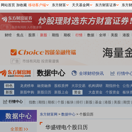
网站首页
加收藏
移动客户端
东方财富
天天基金网
东方财富证券
东方
财经
焦点
股票
新股
期指
期权
行情
数据
全球
美股
港股
数据中心
全球财经快讯
行情中
特色
龙虎榜单
融资融券
股权质押
大宗交易
机构调研
期指持仓
公告
新股
新股申购
新股日历
新股上会
资金
大盘资金
个股资金
板块
行情中心
指数
|
期指
|
期权
|
个股
|
板块
|
排行
|
新股
|
基金
|
港股
|
美股
|
期货
|
外汇
|
黄金
|
自选股
|
自选基金
东方财富网
>
数据中心
>
个股日历
华盛锂电个股日历
全景图