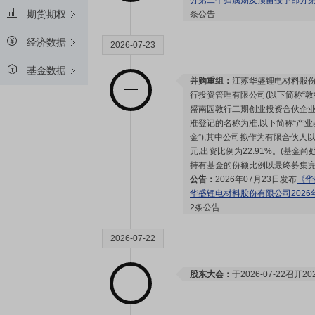
分第二个归属期及预留授予部分
期货期权
条公告
经济数据
2026-07-23
基金数据
并购重组：
江苏华盛锂电材料股份
行投资管理有限公司(以下简称“敦
盛南园敦行二期创业投资合伙企业(
准登记的名称为准,以下简称“产业
金”),其中公司拟作为有限合伙人以
元,出资比例为22.91%。(基金
持有基金的份额比例以最终募集完
公告：
2026年07月23日发布
《华
华盛锂电材料股份有限公司202
2条公告
2026-07-22
股东大会：
于2026-07-22召