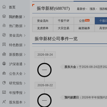
首页
振华新材(688707)
最新价
-
涨跌
-
涨跌
我的数据
资金流向
千股千评
公告
个股
热门数据
龙虎榜单
大宗交易
融资融券
高管
资金流向
振华新材公司事件一览
特色数据
新股数据
2026-08-24
沪深港通
股东大会：
于2026-08-24召
公告大全
研究报告
2026-08-22
年报季报
预约披露日：
2026年半年报预约2
股东股本