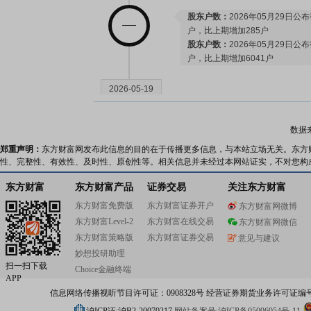
股东户数：
2026年05月29日公布
户，比上期增加285户
股东户数：
2026年05月29日公布
户，比上期增加6041户
2026-05-19
公告：
2026年05月19日发布
《振
数据
等2条公告
郑重声明：
东方财富网发布此信息的目的在于传播更多信息，与本站立场无关。东方
性、完整性、有效性、及时性、原创性等。相关信息并未经过本网站证实，不对您构
2026-05-18
东方财富
东方财富产品
证券交易
关注东方财富
东方财富免费版
东方财富证券开户
东方财富网微博
股东大会：
于2026-05-18召开
东方财富Level-2
东方财富在线交易
东方财富网微信
东方财富策略版
东方财富证券交易
意见与建议
妙想投研助理
扫一扫下载
2026-05-12
Choice金融终端
APP
信息网络传播视听节目许可证：0908328号 经营证券期货业务许可证编号：91310
机构调研：
2026年05月12日披