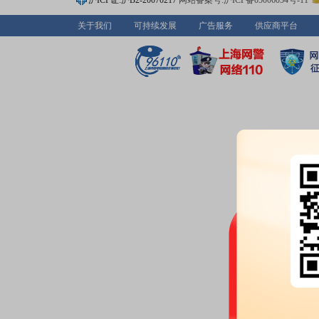
沪ICP证:沪B2-20070217
网站备案号:沪ICP备05006054号-11
调研
关于我们
可持续发展
广告服务
供应商平台
2026-05-08
机构调研：
2026年05月08日披
调研
2026-05-01
公告：
2026年05月01日发布
《振
于贵州振华新材料股份有限公司2
告
2026-04-25
业绩报表：
2025年年报归属净利润
本每股收益-0.85元
公告：
2026年04月25日发布
《振
31条公告