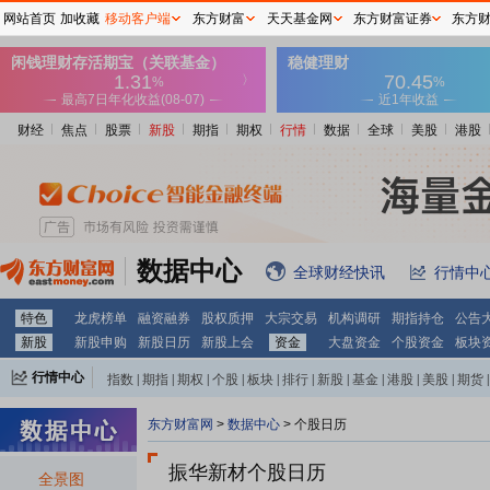
网站首页
加收藏
移动客户端
东方财富
天天基金网
东方财富证券
东方
财经
焦点
股票
新股
期指
期权
行情
数据
全球
美股
港股
数据中心
全球财经快讯
行情中
特色
龙虎榜单
融资融券
股权质押
大宗交易
机构调研
期指持仓
公告
新股
新股申购
新股日历
新股上会
资金
大盘资金
个股资金
板块
行情中心
指数
|
期指
|
期权
|
个股
|
板块
|
排行
|
新股
|
基金
|
港股
|
美股
|
期货
|
外汇
|
黄金
|
自选股
|
自选基金
东方财富网
>
数据中心
>
个股日历
振华新材个股日历
全景图