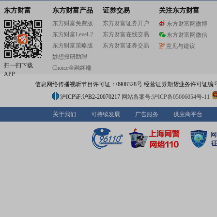
有色金属业务咨询、矿产资源勘探、有色金属工业设计与
国际工程承包、矿产投资及生产运营、采选、冶炼、冶金
东方财富
东方财富产品
证券交易
关注东方财富
备制造,有色金属贸易等领域,含盖了有色金属工业的全产业
东方财富免费版
东方财富证券开户
东方财富网微博
年来,中色股份抓住国家“一带一路”倡议和国际产能合作的
东方财富Level-2
东方财富在线交易
机,积极推进海外工程承包、资源开发和有色金属技术经济
东方财富网微信
务,在“一带一路”沿线20多个国家和地区投资或承建了一批
东方财富策略版
东方财富证券交易
意见与建议
影响力的有色金属工业工程,极大地促进了当地的工业、经
妙想投研助理
会发展,在项目所在国享有极高的知名度和美誉度,多国领导
扫一扫下载
Choice金融终端
席中色股份项目竣工仪式,“NFC”已成为国际有色金属行业
APP
很高的知名品牌。中色股份连续多年被美国《工程新闻纪
信息网络传播视听节目许可证：0908328号 经营证券期货业务许可证编号：91310
(ENR)》评选为“全球最大250家国际承包商”、“全球最大20
计商”,2018年位列第85名;连续多年被财富中文网评选为“中
沪ICP证:沪B2-20070217
网站备案号:沪ICP备05006054号-11
强”企业,最高位列第271名;多个项目荣获国家优质工程奖、
外工程示范营地、中国有色金属工业(部级)优质工程奖、中
关于我们
可持续发展
广告服务
供应商平台
金属地质找矿成果奖(省部级)。中色股份自创立以来,始终秉
诚合作、诚实守信、相互理解、相互信任、互惠互利、合作
的经营理念,积极履行社会责任,过去的几年中,中色股份向
中国家地区和人民捐赠和赞助了近千万美元的物资及设施,
方面也同样做出了卓越的努力。未来,中色股份将一如既往
际行动回报社会。