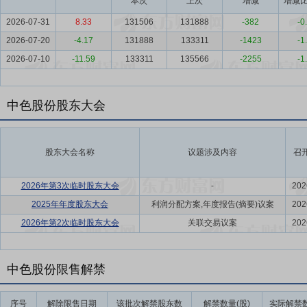
本次
上次
增减
增减比
2026-07-31
8.33
131506
131888
-382
-0
2026-07-20
-4.17
131888
133311
-1423
-1
2026-07-10
-11.59
133311
135566
-2255
-1
中色股份股东大会
股东大会名称
议题涉及内容
召
2026年第3次临时股东大会
-
202
2025年年度股东大会
利润分配方案,年度报告(摘要)议案
202
2026年第2次临时股东大会
关联交易议案
202
中色股份限售解禁
序号
解除限售日期
该批次解禁股东数
解禁数量(股)
实际解禁数