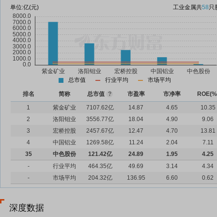
单位:
亿(元)
工业金属
共
58
只
总市值
行业平均
市场平均
排名
简称
总市值
?
市盈率
市净率
ROE(%
1
紫金矿业
7107.62亿
14.87
4.65
10.35
2
洛阳钼业
3556.77亿
18.04
4.90
9.06
3
宏桥控股
2457.67亿
12.47
4.70
13.81
4
中国铝业
1269.58亿
11.24
2.04
7.11
35
中色股份
121.42亿
24.89
1.95
4.25
-
行业平均
464.35亿
49.69
3.14
4.34
-
市场平均
204.32亿
136.95
6.60
0.62
深度数据