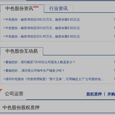
理资源综合利用项目攻克浸出渣全冷料连续处理、高温熔池贫化等关键
中色股份资讯
行业资讯
“采空区隐患治理与矿柱回收协同下部采场开采的爆破关键技术”通过
.
突破项目获评中国有色金属工业协会科技进步二等奖。中色白矿技术中
中色股份：融资净偿还109.21万元，融资余额5.81亿元
泵业为“高新技术企业”，中色泵业为辽宁省级“专精特新”中小企业。
.
中色股份：融资净偿还263.62万元，融资余额5.82亿元
要点7：
资源优势
公司经过多年运作构建了集勘察、设计、施工、采
.
互补，显著提升了整体抗风险能力和竞争实力。公司国际化程度高，融
中色股份：融资净偿还322.45万元，融资余额5.85亿元
属资源控制能力。报告期内，中色白矿取得165万吨/年采矿许可证，
截至本报告披露日，公司已经完成Raura公司的股权收购，公司的资
中色股份互动易
要点8：
人才优势
公司积极实施“人才强企”战略，建立了完善的人才
.
董秘您好，请问截至7月30日公司股东人数是多少？
队、技术团队和产业工人队伍，根据业务和定位不同，对各类人才实行
.
商务和技术管理体系，培养了一批具有国际视野和跨文化沟通能力，熟
董秘您好 ，请问贵公司每年生产铟多少吨？
.
管理、采购物流、施工组织、质量安全、计划控制、成本管理等方面积
请问中色股份《市值管理制度》“第十五条”，它明确定义了“公司股价短期连续或大幅下
和专业技术人才的培养，成立科技和工程技术部门，依托自有矿山、冶
化产学研合作，重大工程项目技术创新和成果应用，强化对勘察、采矿
公司运营
股权质押
并购
优良、创新能力强的专业技术人才队伍。公司高度重视复合型人才培养
材料加工等有色金属全产业链，同时熟悉技术经济、投资、法律、市场
中色股份股权质押
要点9：
管理优势
公司产权结构良好、法人治理结构完善，具备健全的