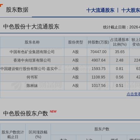
股东数据
十大流通股东
十大股东
中色股份十大流通股东
统计截止日期：
2026-
占流通股本
较上
股东名称
股份类型
持股数(万股)
比例(%)
变动
中国有色矿业集团有限公司
A股
70447.00
35.65
香港中央结算有限公司
A股
4907.64
2.48
224
中国建设银行股份有限公司-嘉实中证稀土产业交易型开放式指数证券投资基金
A股
1593.75
0.81
63
何书军
A股
1108.95
0.56
42
陈林妹
A股
1017.56
0.51
点击查
中色股份股东户数
股东户数
股东户数统计
区间涨跌幅
截止日
(%)