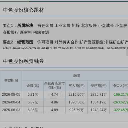
中色股份核心题材
要点1：
所属板块
有色金属 工业金属 铅锌 北京板块 小盘成长 小盘股
参股银行 新材料 稀缺资源
要点2：
经营范围
许可项目:对外劳务合作;矿产资源勘查;非煤矿山矿
(依法须经批准的项目,经相关部门批准后方可开展经营活动,具体经营项
口;进出口代理;以自有资金从事投资活动;会议及展览服务;普通货物仓储
中色股份融资融券
信设备销售;非居住房地产租赁;专用化学产品销售(不含危险化学品);五
有色金属及合金材料销售;日用百货销售;建筑材料销售;家具销售;通讯
融资
动。)
交易时间
余额占流通市
要点3：
有色金属采选与冶炼、国际工程承包
余额(元)
买入额(元)
公司主营业务包括有色
偿还额(元)
净买入(元
值比(%)
金属行业的国际工程承包业务为主。经过四十余年的发展，公司逐步由
2026-08-05
5.81亿
4.74
2216.50万
2325.71万
-109.21
际有色金属综合型企业。对国际工程承包、有色金属采选与冶炼的整合
2026-08-04
5.82亿
4.86
1320.58万
1584.19万
-263.62
作，增强公司市场竞争力和抗风险能力。
2026-08-03
5.85亿
4.89
925.79万
1248.24万
-322.45
要点4：
有色金属行业
有色金属行业涉及的资源种类众多，战略价值
源安全和产业安全的重要领域。政策层面，2025年8月工信部等八部门