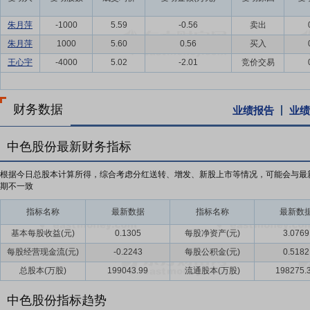
朱月萍
-1000
5.59
-0.56
卖出
朱月萍
1000
5.60
0.56
买入
王心宇
-4000
5.02
-2.01
竞价交易
财务数据
业绩报告
业绩
中色股份最新财务指标
根据今日总股本计算所得，综合考虑分红送转、增发、新股上市等情况，可能会与最
期不一致
指标名称
最新数据
指标名称
最新数
基本每股收益(元)
0.1305
每股净资产(元)
3.0769
每股经营现金流(元)
-0.2243
每股公积金(元)
0.5182
总股本(万股)
199043.99
流通股本(万股)
198275.
中色股份指标趋势