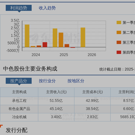
利润趋势
收入趋势
第一季
第二季
第三季
第四季
中色股份主要业务构成
统计截止日期：
2025-
按产品分
按行业分
按地区分
主营构成
主营收入(元)
主营成本(元)
主营利润(
承包工程
51.55亿
42.99亿
8.57亿
有色金属产品
45.14亿
38.54亿
6.60亿
冶金机械
3.40亿
2.83亿
5685.1
发行分配