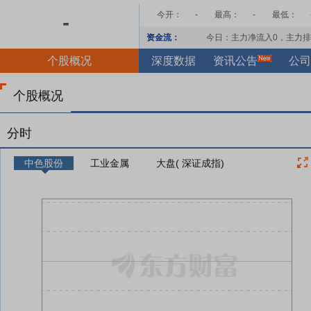
今开：
-
最高：
-
最低：
-
资金流：
今日：主力净流入
0
，主力排
个股概况
深度数据
资讯公告
公司
个股概况
分时
中色股份
工业金属
大盘( 深证成指)