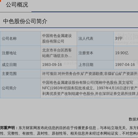
公司概况
中色股份公司简介
中国有色金属建设
公司名称
法人代表
刘宇
股份有限公司
北京市丰台区西客
注册地址
注册资本
19.90亿
站南广场驻京办一
号楼B座中色建设大
成立日期
1983-09-16
上市日期
1997-04-16
厦
主要范围
中国有色金属建设股份有限公司(简称中色股份,英文缩写
公司简介
NFC)1983年经国务院批准成立。1997年4月16日进行资产
剥离优质资产改制组建中色股份,并在深圳证券交易所挂牌上
券代码:000758),控股母公司为中国大型中央企业中国有色
团有限公司。中色股份作为国内最早“走出去”的企业之一,多
已由建立初期的单一工程承包发展成为以国际工程承包和
源开发为主业,国际工程承包带动有色矿产资源开发,资源开
数据
工程承包,两大主业协同发展的国际知名跨国公司。中色股
遍及全球,在哈萨克斯坦、吉尔吉斯斯坦、蒙古、印度、希
郑重声明：
东方财富网发布此信息的目的在于传播更多信息，与本站立场无关。东方
果(金)、赞比亚、墨西哥、越南、老挝等50多个国家和地区
性、完整性、有效性、及时性、原创性等。相关信息并未经过本网站证实，不对您构