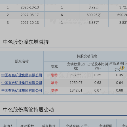
1
2026-10-13
1
3.72万
3.7
2
2027-05-17
6
690.26万
690.
3
2027-10-13
1
3.83万
3.8
中色股份股东增减持
持股变动信息
股东名称
占流通股比
变动数量(万
占总股本比例
增减
股)
(%)
(%)
中国有色矿业集团有限公司
增持
697.55
0.35
0.35
中国有色矿业集团有限公司
增持
1259.97
0.63
0.64
中国有色矿业集团有限公司
增持
1342.01
0.67
0.68
中色股份高管持股变动
变动人
变动股数
成交均价
变动金额(万元)
变动原因
变