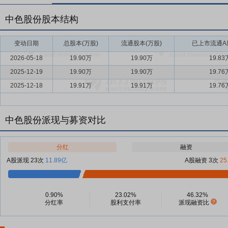
中色股份股本结构
变动日期
总股本(万股)
流通股本(万股)
已上市流通A股
2026-05-18
19.90万
19.90万
19.83
2025-12-19
19.90万
19.90万
19.76
2025-12-18
19.91万
19.91万
19.76
中色股份派现与募资对比
分红
融资
A股派现 23次
11.89亿
A股融资 3次
25
0.90%
23.02%
46.32%
分红率
股利支付率
派现融资比