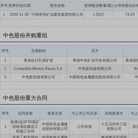
业绩和经济效益为导向，不断创新体制机制，持续优化组织机构、管理
序号
质押开始日期
股东名称
质押股份数量(股)
占所持股份比例
员和物资本地化率，持续加强供应链价值链安全性管控，提升企业应对
1
2000-11-30
中国有色矿业建设集团有限公司
1.50亿
73.24
核心维度，构建“5+1”信息数智化系统项目管理体系，推动项目管理
司核心业务的提档升级。公司将可持续发展理念深度融入核心战略与管理运营，
信息披露工作获深交所A级评价，2025年6月，公司在“第十六届中国
中色股份并购重组
要点10：
控股子公司赤峰中色锌业有限公司固定资产投资
2022年
应中央环保相关政策要求,综合回收浸出渣中的银、铟、铅、锌等有价金属
序号
交易标的
买方
2022年11月30日,公司召开第九届董事会第49次会议,以7票同意,
1
青海哈日扎探矿权
青海中色矿业开发有限公司
青海国
用项目的议案》。本次投资不构成关联交易,也不构成《上市公司重大
2
Compañía Minera Raura S.A.
中色新加坡有限公司
Br
次投资无须提交公司股东大会审议。项目建成投产后,(1)中色锌业危废渣
(3)中色锌业可处理高银矿,可更多采购赤峰及周边地区高银锌精矿;(
3
中色新加坡有限公司
中国有色金属建设股份有限公司
司高质量发展铅锌主业,夯实行业地位。
中色股份重大合同
序号
合同名称
签署主体
与上市公司关系
其他签署方
与上
刚果(金)RTR尾矿
中国有色金属建
十五冶对外工程
1
回收项目建设工
公司本身
其
设股份有限公司
有限公司
程施工合同
安装工程监理合
中国有色金属建
鑫诚建设监理咨