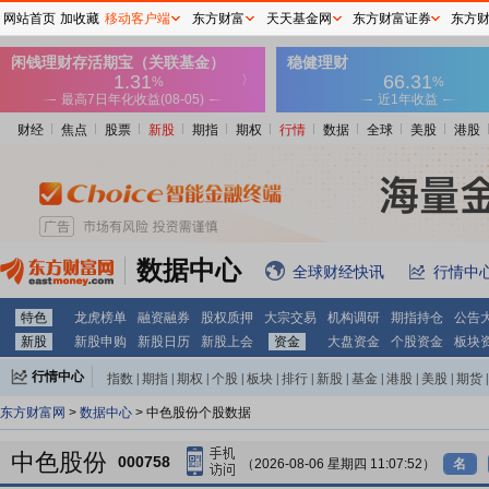
网站首页
加收藏
移动客户端
东方财富
天天基金网
东方财富证券
东方
财经
焦点
股票
新股
期指
期权
行情
数据
全球
美股
港股
数据中心
全球财经快讯
行情中
特色
龙虎榜单
融资融券
股权质押
大宗交易
机构调研
期指持仓
公告
新股
新股申购
新股日历
新股上会
资金
大盘资金
个股资金
板块
行情中心
指数
|
期指
|
期权
|
个股
|
板块
|
排行
|
新股
|
基金
|
港股
|
美股
|
期货
|
外汇
|
黄金
|
自选股
|
自选基金
东方财富网
>
数据中心
> 中色股份个股数据
中色股份
000758
（2026-08-06 星期四 11:07:52）
名