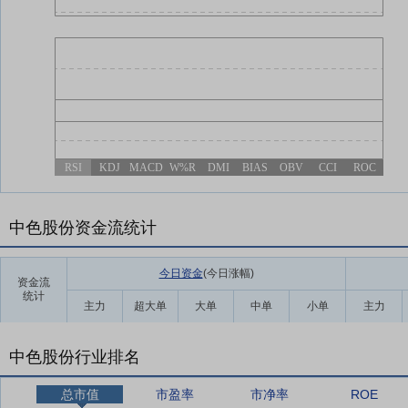
RSI
KDJ
MACD
W%R
DMI
BIAS
OBV
CCI
ROC
中色股份资金流统计
今日资金
(今日涨幅
)
资金流
统计
主力
超大单
大单
中单
小单
主力
中色股份行业排名
总市值
市盈率
市净率
ROE