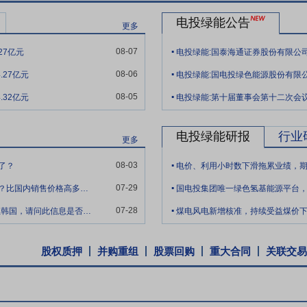
电投绿能公告
更多
.
08-07
27亿元
.
08-06
.27亿元
.
08-05
.32亿元
电投绿能:第十届董事会第十二次会
电投绿能研报
行业
更多
.
08-03
了？
电价、利用小时数下滑拖累业绩，
.
07-29
董秘好！请问公司出口韩国绿氨售价每吨多少元？比国内销售价格高多少？近期还会有出口
国电投集团唯一绿色氢基能源平台
.
07-28
请问大安3750吨绿氨今天已经从连云港装船发往韩国，请问此信息是否属实。如属实，
煤电风电新增核准，持续受益煤价
股权质押
并购重组
股票回购
重大合同
关联交易