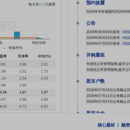
预约披露
电力
共
112
只股票
2026年半年报预约2026年0
公告
2026年08月06日发布
《电投绿能:国泰
2026年08月03日发布
《电投绿能:国电投
2026年07月30日发布
《电投
市场平均
并购重组
盈率
市净率
ROE(%)
8.82
2.98
3.01
1.99
1.51
1.73
1.10
2.54
2.10
股东户数
2.68
1.90
-
3.28
1.07
1.57
5.87
2.58
2.69
8.62
6.73
0.62
股东大会
于2026-07-17召开202
核心题材
融资