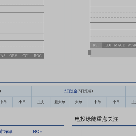
RSI
KDJ
MACD
W%
IAS
OBV
CCI
ROC
)
5日资金
(5日涨幅
)
中单
小单
主力
超大单
大单
中单
小单
主
电投绿能重点关注
市净率
ROE