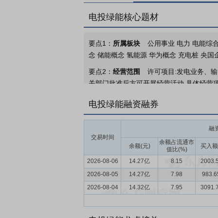
电投绿能核心题材
要点1：
所属板块
公用事业 电力 电能综合
念 储能概念 氢能源 华为概念 充电桩 央国
要点2：
经营范围
许可项目:发电业务、输
关部门批准后方可开展经营活动,具体经营
交流、技术转让、技术推广;新兴能源技术研
电投绿能融资融券
行效能评估服务;节能管理服务;煤炭及制品
要点3：
发电
发电（风电、太阳能、水电
融
发、电站检修、科技项目研发、配售电等业
交易时间
余额占流通市
余额(元)
买入额
值比(%)
要点4：
新能源行业
2025年，全国能
2026-08-06
14.27亿
8.15
2003.
千瓦，同比增长16.1%；非化石能源发电
2026-08-05
为新增装机主体。习近平总书记在气候峰会
14.27亿
7.98
983.
向、拓宽空间。
2026-08-04
14.32亿
7.95
3091.
要点5：
绿色氢基能源行业
2025年，
电价市场化改革促进新能源高质量发展的通