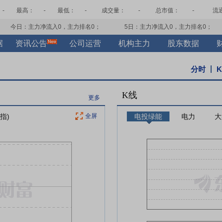
-
最高：
-
最低：
-
成交量：
-
总市值：
-
流
今日：主力净流入
0
，主力排名
0
；
5日：主力净流入
0
，主力排名
0
；
据
资讯公告
公司运营
机构主力
股东数据
分时
K线
更多
指)
全屏
电投绿能
电力
大