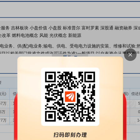
机构调研
2026年07月14日披露公司
服务 吉林板块 小盘价值 小盘股 标准普尔 富时罗素 深股通 融资融券 深成5
企改革 燃料电池概念 风能 光伏概念 新能源
电业务、供(配)电业务;输电、供电、受电电力设施的安装、维修和试验;
项目以相关部门批准文件或许可证件为准)一般项目:以自有资金从事投资活
发;碳减排、碳转化、碳捕捉、碳封存技术研发;电动汽车充电基础设施运营
销售;货物进出口;企业管理咨询;非居住房地产租赁。(除依法须经批准的项
、火电、分布式能源、气电、生物质、核能）、供热（民用、工业）、绿
资
融券
务。报告期内，本公司的主营业务未发生重大变化。
(元)
偿还额(元)
净买入(元)
余额(元)
余量(万股)
卖出量(万股)
偿还
源系统深入贯彻落实习近平总书记重要指示批示精神，践行能源安全新战略。
57万
1933.44万
70.14万
732.39万
139.77
3.12
5
装机容量24亿千瓦，占总装机容量比重61.7%，其中风电和太阳能发电
上明确我国新一轮国家自主贡献目标，提出到2035年风电光伏总装机达
65万
1528.30万
-544.65万
758.74万
141.82
6.76
0
77万
3326.46万
-234.69万
732.99万
135.99
1.95
1
国家及地方层面持续加大清洁能源产业支持力度，政策体系不断完善。国家
知》（发改价格〔2025〕136号）等系列文件，聚焦电价机制、消纳模