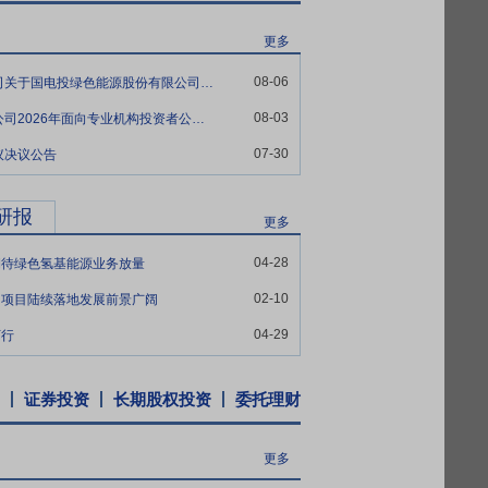
更多
08-06
电投绿能:国泰海通证券股份有限公司关于国电投绿色能源股份有限公司涉及吸收合并子公司、解散子公司的临时受托管理事务报告
08-03
电投绿能:国电投绿色能源股份有限公司2026年面向专业机构投资者公开发行科技创新公司债券(第一期)在深圳证券交易所上市的公告
07-30
议决议公告
研报
更多
04-28
期待绿色氢基能源业务放量
02-10
，项目陆续落地发展前景广阔
04-29
下行
证券投资
长期股权投资
委托理财
更多