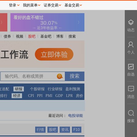
登录
我的菜单
证券交易
基金交易
动态
债券
视频
股吧
基金吧
博客
搜索
个人
自选
0
0
红送配
研报
个股研报
行业研报
盈利预测
排行
经济
CPI
PPI
PMI
GDP
LPR
房价
消息
最近访问：
电投绿能
搜索
行情
股吧
资讯
F10