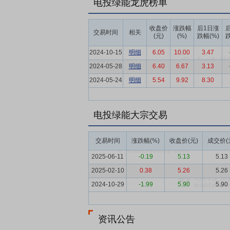
电投绿能龙虎榜单
升转型；绿色氢基能源领域，党的二十届四
纳入考核，推动绿色氢氨醇多领域应用，形
收盘价
涨跌幅
后1日涨
交易时间
相关
业链融合，培育“绿氢+”产业生态。
(元)
(%)
跌幅(%)
跌
要点6：
产业优势
公司清洁能源装机130
2024-10-15
明细
6.05
10.00
3.47
体化示范项目创下五项“全球之最”：全球
2024-05-28
明细
6.40
6.67
3.13
“ISCC EU RFNBO Ammonia”（可
2024-05-24
明细
5.54
9.92
8.30
要点7：
央企责任彰显
坚守央企使命，践
杆。
电投绿能大宗交易
要点8：
行业地位领先
蝉联“全球新能源
绿色产品核心优势与品牌价值，全面满足目
交易时间
涨跌幅(%)
收盘价(元)
成交价(
要点9：
品牌口碑优良
深耕吉林二十余年
2025-06-11
-0.19
5.13
5.13
源产业“氢洲Hyglobal”品牌，是展现
2025-02-10
0.38
5.26
5.26
色氢基能源产业集聚发展，提升产业核心竞
2024-10-29
-1.99
5.90
5.90
要点10：
行业认可度高
凭借卓越的绿色
交所信息披露考核中连续四年保持A级，规
资讯公告