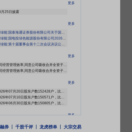
更多
8月25日披露
更多
海通证券股份有限公司关于国电投绿色能源股份有限公司涉及吸收合并子公司、解散子公司的临时受托管理事务报告》
绿色能源股份有限公司2026年面向专业机构投资者公开发行科技创新公司债券(第一期)在深圳证券交易所上市的公告》
绿能:第十届董事会第十二次会议决议公告》
更多
为优化公司管理架构,提升公司经营管理效率,同意公司吸收合并全资子公司吉林吉长电力有限公司并将其全部资产负债及人员划转至国电投绿色能源股份有限公司四平热电分公司统一核算管理,本次交易不涉及对价支付。同意授权公司管理层全权办理本次吸收合并及划入分公司管理事项的具体组织实施工作,包括但不限于办理相关资产转移、权属变更、注销登记等法律法规或监管要求的其他程序。
为优化公司管理架构,提升公司经营管理效率,同意公司吸收合并全资子公司通化吉电智慧能源有限公司(以下简称“通化吉电智慧”),吸收合并完成后,通化吉电智慧注销,公司新设立分公司,国电投绿色能源股份有限公司通化分公司(暂定名,以市场监督部门最终核准为准),通化吉电智慧全部资产、负债及业务整体划入分公司统一核算管理,本次交易不涉及对价支付。
更多
2026年07月24日公布截止2026年07月20日股东户数152428户，比上期增加1857户
2026年07月11日公布截止2026年07月10日股东户数150571户，比上期减少234户
2026年07月07日公布截止2026年06月30日股东户数150805户，比上期减少2769户
更多
6年第三次临时股东大会
融券
千股千评
龙虎榜单
大宗交易