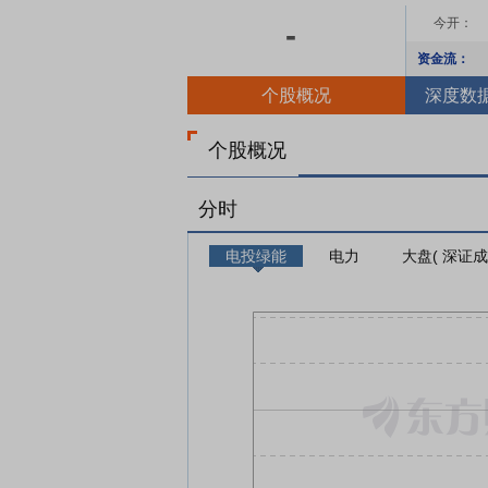
今开：
-
资金流：
个股概况
深度数
个股概况
分时
电投绿能
电力
大盘( 深证成