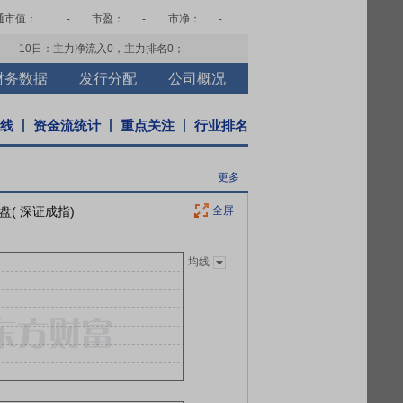
通市值：
-
市盈：
-
市净：
-
10日：主力净流入
0
，主力排名
0
；
财务数据
发行分配
公司概况
K线
资金流统计
重点关注
行业排名
更多
盘( 深证成指)
全屏
均线