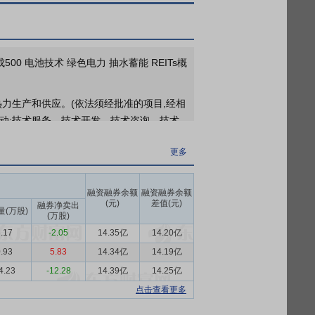
更多
于2026年07月14日接待1家机构调研
00 电池技术 绿色电力 抽水蓄能 REITs概
热力生产和供应。(依法须经批准的项目,经相
动;技术服务、技术开发、技术咨询、技术
;供冷服务;储能技术服务;工程管理服务;运
更多
目外,凭营业执照依法自主开展经营活动)
色氢基能源、综合智慧能源、储能投资开
融资融券余额
融资融券余额
(元)
差值(元)
融券净卖出
量(万股)
(万股)
截至年末，全国全口径发电装机容量38.9亿
.17
-2.05
14.35亿
14.20亿
新增装机占总新增装机比重逾八成，新能源已成
到36亿千瓦，为新能源高质量发展明确方
.93
5.83
14.34亿
14.19亿
4.23
-12.28
14.39亿
14.25亿
点击查看更多
层面，新能源领域出台《关于深化新能源上网
式等核心环节，推动产业从规模扩张向质量提