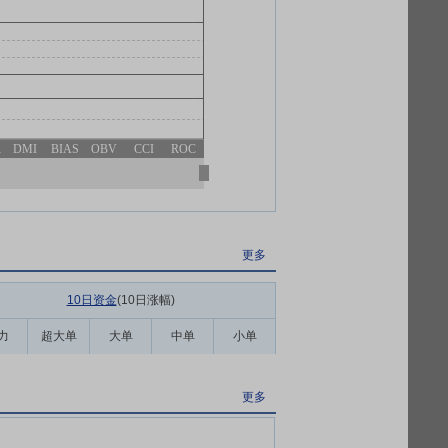
R
DMI
BIAS
OBV
CCI
ROC
更多
10日资金
(10日涨幅
)
力
超大单
大单
中单
小单
更多