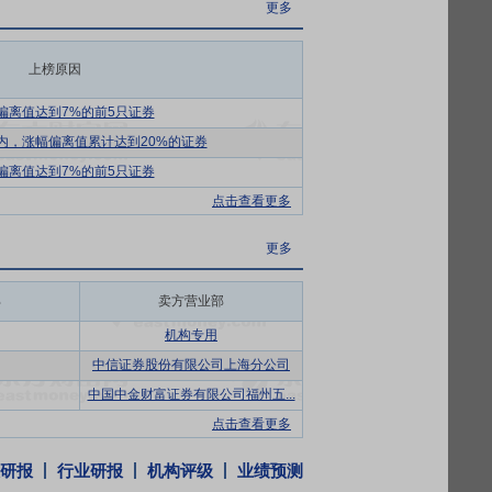
更多
继出台政策，将可再生能源制氢氨醇非电消费
、园区赋能等方式，推动“风光电氢储”全产
上榜原因
公司盈利能力和可持续发展能力。大安合成氨一
偏离值达到7%的前5只证券
网制氢、最大固态储氢规模，获得全球首张
内，涨幅偏离值累计达到20%的证券
偏离值达到7%的前5只证券
生态环保与社会担当，是区域绿色转型标
点击查看更多
更多
全球之最”彰显了技术集成与自主创新能力，及
部
卖方营业部
压舱石，获社会广泛认可。创建绿色氢基能
机构专用
以“氢洲HYGLOBAL”品牌为引领，加速绿
中信证券股份有限公司上海分公司
注入强劲品牌动力。
中国中金财富证券有限公司福州五...
作用，获得行业与资本市场双重肯定，在深
点击查看更多
研报
行业研报
机构评级
业绩预测