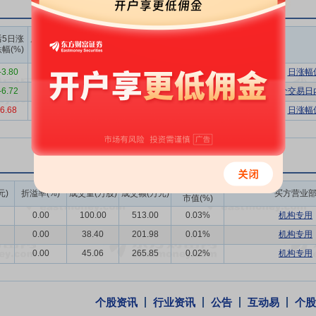
中全会及“十五五”规划建议稿明确其发展定位，国家发改委、能源局相
成全方位支持格局。地方层面，吉林省出台多项配套文件，通过绿电直供
上榜营业
上榜营业
上榜营业
后5日涨
后10日涨
部买入合
部卖出合
部买卖净
幅(%)
跌幅(%)
计(万)
计(万)
额合计(万)
1.92万千瓦，占总装机比重79.78%，装机占比持续提高，进一步提升
-3.80
-2.48
19685.24
18962.08
723.16
日涨幅
最大一次性投产绿氨项目、最大碱液与PEM混合电解制氢、最大直流微电
-6.72
-9.84
78785.16
44669.51
34115.65
连续三个交易日
再生燃料非生物来源氨）认证证书。
6.68
1.26
34201.76
7522.91
26678.86
日涨幅
行绿色发展理念，深耕绿色低碳领域，助力区域能源结构优化，积极履行
企业500强”，稳居新能源类上市公司前列；绿色氢基能源项目创下五项“
标市场政策要求及市场客户可持续管理需求。
成交额/流通
元)
折溢率(%)
成交量(万股)
成交额(万元)
买方营业
市值(%)
，形成多产业协同发展格局，承担区域供热等民生任务，是区域能源供应
0.00
100.00
513.00
0.03%
机构专用
我国在绿色氢基能源领域发展新成就的新名片。未来，公司将深度实施品牌战略，
0.00
38.40
201.98
0.01%
机构专用
争力与行业话语权，为构建稳定安全的新型能源体系、助力能源结构转型
0.00
45.06
265.85
0.02%
机构专用
创新成果，斩获相关行业奖项，其绿色发展模式与技术实践具有示范引领
范运营获认可。
个股资讯
行业资讯
公告
互动易
个股