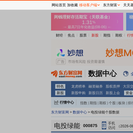
网站首页
加收藏
移动客户端
东方财富
天天
财经
焦点
股票
新股
期指
期权
行
数据中心
特色
龙虎榜单
融资融券
股权质押
大宗
新股
新股申购
新股日历
新股上会
资金
行情中心
指数
|
期指
|
期权
|
个股
|
板块
|
排
东方财富网
>
数据中心
> 电投绿能个股数据
电投绿能
000875
（2026-0