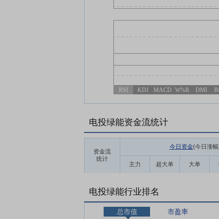
RSI
KDJ
MACD
W%R
DMI
B
电投绿能资金流统计
今日资金
(今日涨幅
资金流
统计
主力
超大单
大单
电投绿能行业排名
总市值
市盈率