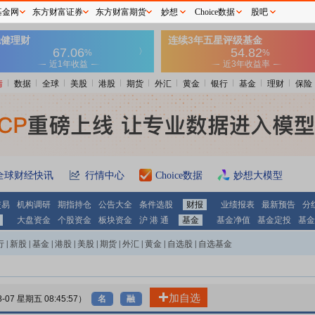
基金网
东方财富证券
东方财富期货
妙想
Choice数据
股吧
情
数据
全球
美股
港股
期货
外汇
黄金
银行
基金
理财
保险
全球财经快讯
行情中心
Choice数据
妙想大模型
交易
机构调研
期指持仓
公告大全
条件选股
财报
业绩报表
最新预告
分
大盘资金
个股资金
板块资金
沪 港 通
基金
基金净值
基金定投
基金
行
|
新股
|
基金
|
港股
|
美股
|
期货
|
外汇
|
黄金
|
自选股
|
自选基金
加自选
8-07 星期五 08:45:57）
名
融