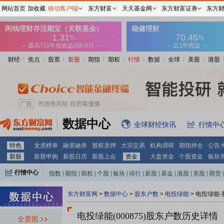
网站首页
加收藏
移动客户端
东方财富
天天基金网
东方财富证券
东方
财经
焦点
股票
新股
期指
期权
行情
数据
全球
美股
港股
数据中心
全球财经快讯
行情中
特色
龙虎榜单
融资融券
股权质押
大宗交易
机构调研
期指持仓
公告
新股
新股申购
新股日历
新股上会
资金
大盘资金
个股资金
板块
行情中心
指数
|
期指
|
期权
|
个股
|
板块
|
排行
|
新股
|
基金
|
港股
|
美股
|
期货
|
外汇
|
黄金
|
自选股
|
自选基金
东方财富网
>
数据中心
>
股东户数
>
电投绿能
>
电投绿能-
电投绿能(000875)
股东户数历史详情
全景图