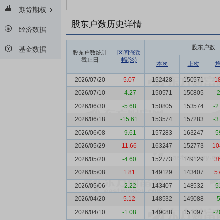
期货期权
股东户数历史详情
经济数据
股东户数
基金数据
股东户数统计
区间涨跌
截止日
幅(%)
本次
上次
2026/07/20
5.07
152428
150571
1
2026/07/10
-4.27
150571
150805
-
2026/06/30
-5.68
150805
153574
-2
2026/06/18
-15.61
153574
157283
-3
2026/06/08
-9.61
157283
163247
-5
2026/05/29
11.66
163247
152773
10
2026/05/20
-4.60
152773
149129
3
2026/05/08
1.81
149129
143407
5
2026/05/06
-2.22
143407
148532
-5
2026/04/20
5.12
148532
149088
-
2026/04/10
-1.08
149088
151097
-2