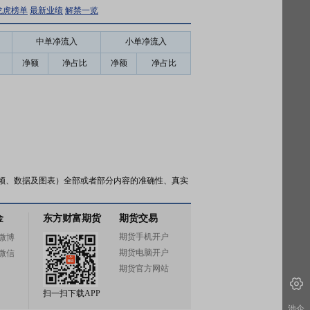
龙虎榜单
最新业绩
解禁一览
中单净流入
小单净流入
净额
净占比
净额
净占比
频、数据及图表）全部或者部分内容的准确性、真实
金
东方财富期货
期货交易
期货手机开户
微博
期货电脑开户
微信
期货官方网站
扫一扫下载APP
涉企