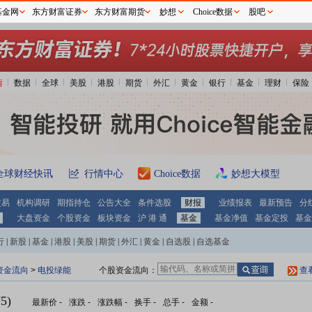
基金网
东方财富证券
东方财富期货
妙想
Choice数据
股吧
情
数据
全球
美股
港股
期货
外汇
黄金
银行
基金
理财
保险
全球财经快讯
行情中心
Choice数据
妙想大模型
交易
机构调研
期指持仓
公告大全
条件选股
财报
业绩报表
最新预告
分
大盘资金
个股资金
板块资金
沪 港 通
基金
基金净值
基金定投
基金
行
|
新股
|
基金
|
港股
|
美股
|
期货
|
外汇
|
黄金
|
自选股
|
自选基金
资金流向
>
电投绿能
个股资金流向：
查
5)
最新价
-
涨跌
-
涨跌幅
-
换手
-
总手
-
金额
-