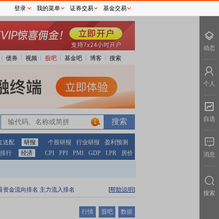
登录
我的菜单
证券交易
基金交易
动态
债券
视频
股吧
基金吧
博客
搜索
个人
自选
1
红送配
研报
个股研报
行业研报
盈利预测
排行
经济
CPI
PPI
PMI
GDP
LPR
房价
消息
看资金流向排名
主力流入排名
[
帮助说明
]
搜索
行情
股吧
数据