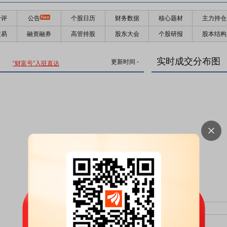
千评
公告
个股日历
财务数据
核心题材
主力持仓
交易
融资融券
高管持股
股东大会
个股研报
股本结构
实时成交分布图
更新时间
-
“财富号”入驻直达
主力净比：
类型
超大单净比：
超大单