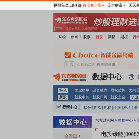
网站首页
加收藏
移动客户端
东方财富
天天
财经
焦点
股票
新股
期指
期权
行
数据中心
特色
龙虎榜单
融资融券
股权质押
大宗
新股
新股申购
新股日历
新股上会
资金
行情中心
指数
|
期指
|
期权
|
个股
|
板块
|
排
东方财富网
>
数据中心
>
电投绿能(00087
全景图