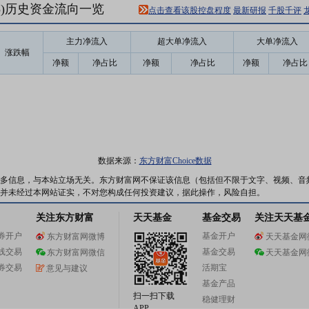
75)历史资金流向一览
点击查看该股控盘程度
最新研报
千股千评
主力净流入
超大单净流入
大单净流入
涨跌幅
净额
净占比
净额
净占比
净额
净占比
数据来源：
东方财富Choice数据
多信息，与本站立场无关。东方财富网不保证该信息（包括但不限于文字、视频、音
并未经过本网站证实，不对您构成任何投资建议，据此操作，风险自担。
关注东方财富
天天基金
基金交易
关注天天基
券开户
基金开户
东方财富网微博
天天基金网
线交易
基金交易
东方财富网微信
天天基金网
券交易
活期宝
意见与建议
基金产品
扫一扫下载
稳健理财
APP