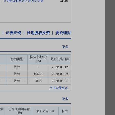
11-29
长，公司绝缘材料进入发展机遇期
善的质量管理制度，并形成了以运营管理部
成品入库/出库、仓储管理等主要质量控制
F16949:2016）、环境管理体系认证
证券投资
长期股权投资
委托理财
业务实、经验丰富的管理团队，公司创始人
更多
刻的认识，同时对公司的业务模式、品牌建
务规划和发展战略，为公司业务的可持续发
股权转让比例
标的类型
最新公告日期
(%)
币
股权
-
2026-01-16
不转让或者委托他人管理本公司直接或者间接
币
股权
100.00
2026-01-06
0个交易日的收盘价均低于发行价(如发行人
月期末(如该日不是交易日,则该日后第1个交
币
股权
10.00
2025-08-28
点击查看更多
的每股净资产(若因除权除息等事项致使上述
更多
相关回购、增持公司股份等行为的法律、法
司股价措施。稳定股价的具体措施包括:1、
数量
已完成回购金额
最新公告日期
相关
(元)