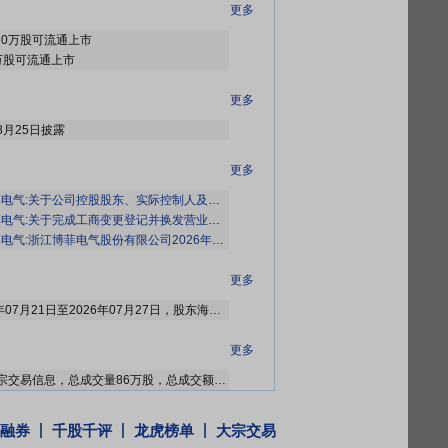
更多
.60万股可流通上市
56万股可流通上市
更多
8月25日披露
更多
关于公司控股股东、实际控制人及其一致行动人持有股份变动触及1%整数倍的公告》
电气:关于完成工商变更登记并换发营业执照的公告》
气:浙江博菲电气股份有限公司2026年半年度业绩预告》
更多
2026年07月29日公布2026年07月21日至2026年07月27日，股东海宁云格投资合伙企业(有限合伙)减持1笔，减持90万股
更多
2026年07月27日共有2笔大宗交易信息，总成交量86万股，总成交额1681.3万元
大宗交易，成交量32万股，成交额627.2万元
大宗交易，成交量36万股，成交额710.64万元
融券
千股千评
龙虎榜单
大宗交易