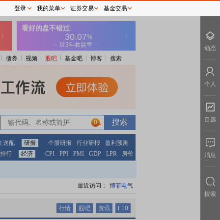
登录
我的菜单
证券交易
基金交易
动态
债券
视频
股吧
基金吧
博客
搜索
个人
自选
0
0
红送配
研报
个股研报
行业研报
盈利预测
排行
经济
CPI
PPI
PMI
GDP
LPR
房价
消息
最近访问：
博菲电气
搜索
行情
股吧
资讯
F10