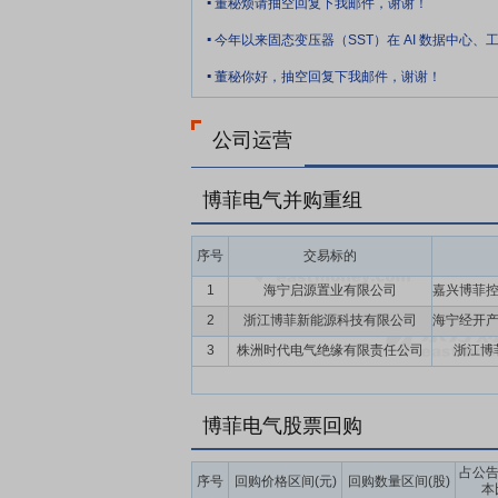
董秘烦请抽空回复下我邮件，谢谢！
.
力。
.
要点8：
质量管理优势
自成立以来，公司
董秘你好，抽空回复下我邮件，谢谢！
和品质标准管理部为核心、其他部门参与的
环节，均执行严格的质量控制措施，确保产品具有
公司运营
（ISO14001:2015）和职业健康安全管理体
要点9：
经营管理团队优势
专业、高效、
博菲电气并购重组
陆云峰及其他主要管理人员长期从事绝缘材
设、质量管理、渠道拓展、人才管理等也有
序号
交易标的
展提供了坚实的管理团队保障。
1
海宁启源置业有限公司
要点10：
自愿锁定股份
控股股东的承诺公
2
浙江博菲新能源科技有限公司
持有的发行人本次公开发行股票前已发行的
发生分红、派息、送股、资本公积金转增股本
3
株洲时代电气绝缘有限责任公司
浙江博
易日)的收盘价低于发行价,本公司持有发
要点11：
稳定股价措施
公司股票上市后三
博菲电气股票回购
股票收盘价与公司最近一期末经审计的每股
规和规范性文件的规定,则触发公司、控股股
占公
序号
回购价格区间(元)
回购数量区间(股)
本
公司回购;2、控股股东、实际控制人增持;