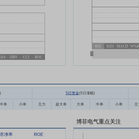
RSI
KDJ
MACD
W%
IAS
OBV
CCI
ROC
)
5日资金
(5日涨幅
)
中单
小单
主力
超大单
大单
中单
小单
主
博菲电气重点关注
市净率
ROE