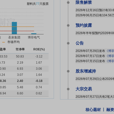
限售解禁
塑料
共
77
只股票
2026年12月16日预计有33
2026年06月25日有104.
预约披露
2026年半年报预约2026年0
市场平均
公告
盈率
市净率
ROE(%)
2026年07月29日发布
《博菲电气:
2026年07月17日发布
《博菲
33.53
50.83
-3.12
2026年07月15日发布
《博菲电
5.73
2.19
1.67
0.90
6.93
3.06
股东增减持
4.24
3.07
1.64
8.36
2.40
-0.18
0.85
5.48
0.74
大宗交易
6.94
6.60
0.62
2026年07月22日共有1笔
2026年07月21日共有1笔
核心题材
融资