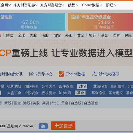
基金网
东方财富证券
东方财富期货
妙想
Choice数据
股吧
情
数据
全球
美股
港股
期货
外汇
黄金
银行
基金
理财
保险
全球财经快讯
行情中心
Choice数据
妙想大模型
交易
机构调研
期指持仓
公告大全
条件选股
财报
业绩报表
最新预告
分
大盘资金
个股资金
板块资金
沪 港 通
基金
基金净值
基金定投
基金
行
|
新股
|
基金
|
港股
|
美股
|
期货
|
外汇
|
黄金
|
自选股
|
自选基金
加自选
8-06 星期四 21:44:54）
融