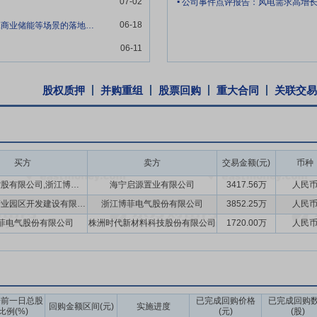
07-02
公司事件点评报告：风电需求高增
06-18
今年以来固态变压器（SST）在 AI 数据中心、工商业储能等场景的落地速度明显加
始终坚持质量为本的经营理念，严格执行国家和行业相关标准，建立了完
06-11
质量控制体系，对包括原材料采购验收、产品生产过程控制、产品试验、
稳定可靠的质量。公司已通过质量管理体系认证（ISO9001:2015/IAT
系认证（ISO45001:2018）。
股权质押
并购重组
股票回购
重大合同
关联交易
稳定的经营管理团队，是公司实现快速发展的重要基础。公司拥有一支专
料领域的经营管理工作，具有丰富的行业经验，对行业发展和变革具有深
深入的理解，能够根据政策和市场环境的变化，及时完善或调整公司的业
买方
卖方
交易金额(元)
币种
嘉兴博菲控股有限公司,浙江博菲电气股份有限公司
海宁启源置业有限公司
3417.56万
人民
司控股股东博菲控股承诺:“自发行人股票上市之日起36个月内,本公司
海宁经开产业园区开发建设有限公司
浙江博菲电气股份有限公司
3852.25万
人民
股份,也不由发行人回购该部分股份。若发行人股票上市后6个月内连续2
等除权除息事项,则发行价作相应调整,下同),或者发行人股票上市后6个
菲电气股份有限公司
株洲时代新材料科技股份有限公司
1720.00万
人民
行人股票的锁定期限将自动延长6个月。
年内,若公司股票收盘价连续 20 个交易日均低于公司最近一期末经审计
净资产不具有可比性的,上述每股净资产应做相应调整,下同),且同时满足
东、实际控制人、董事(不含独立董事,下同)及高级管理人员履行稳定公
告前一日总股
已完成回购价格
已完成回购
回购金额区间(元)
实施进度
比例(%)
(元)
(股)
3、董事(不含独立董事)、高级管理人员增持。