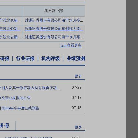
掌握了多项核心技术和关键生产工艺，并且
部
卖方营业部
缘材料及绝缘系统。公司始终坚持以市场需
汇集了一批电力电子、复合材料和项目管理
波北仑新...
财通证券股份有限公司海宁水月亭...
公司形成了一系列自主知识产权，截至报告
波北仑新...
浙商证券股份有限公司杭州杭大路...
多项国家、行业及团体标准的起草工作，先后
波北仑新...
财通证券股份有限公司海宁水月亭...
浙江省科学技术奖、浙江省优秀工业新产品
点击查看更多
发及产业化”被列入2025年度“尖兵领雁
研报
行业研报
机构评级
业绩预测
的关键材料，其内在品质和质量稳定性将直
，供求双方从初步接触到建立稳定的供货关
更多
，与中国中车、南京汽轮、金风科技、远景
07-29
博菲电气:关于公司控股股东、实际控制人及其一致行动人持有股份变动触及1%整数倍的公告
得益于该等优质客户的高标准、严要求，公
力，为公司市场拓展奠定了坚实的客户资源
07-17
换发营业执照的公告
07-15
2026年半年度业绩预告
、绝缘树脂、云母制品、纤维制品、绑扎制
前七类。经过长期的行业积累和持续的研发创
研报
更多
，实现对客户需求的快速响应，从而有效提
泛，公司相关产品具有跨行业应用的发展潜