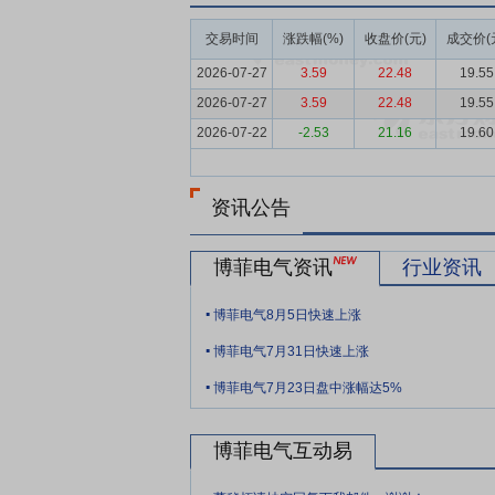
要点5：
技术研发优势
公司深耕绝缘材料
交易时间
涨跌幅(%)
收盘价(元)
成交价(
持续对新技术、新工艺进行研发和应用，不
求为导向，以技术创新为驱动的经营理念，
2026-07-27
3.59
22.48
19.55
等多专业的优秀人才，在绝缘材料领域积累
2026-07-27
3.59
22.48
19.55
期末，公司共拥有93项发明专利、43项
2026-07-22
-2.53
21.16
19.60
承担了国家火炬计划产业化示范项目、省级
奖、浙江制造认证、嘉兴市科学技术进步奖、
+X”科技计划第一批项目。
资讯公告
要点6：
客户资源优势
绝缘材料生产企业
博菲电气资讯
行业资讯
接影响电气设备的使用寿命及运行安全。因
系需要较长的时间积累。公司以客户需求为
.
博菲电气8月5日快速上涨
能源、三一重能、卧龙电气、汇川科技、中
.
司产品技术水平、产品质量和服务水平也不
博菲电气7月31日快速上涨
.
基础，积累了强大的客户资源。
博菲电气7月23日盘中涨幅达5%
要点7：
产品线优势
公司主要从事电气绝
品等，产品已涵盖《电气绝缘材料产品分类、
博菲电气互动易
新，公司现已形成丰富的绝缘材料产品线，
.
升客户服务品质，加强客户粘性，实现生产