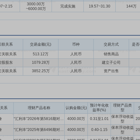
3000.00万
07~2.15
完成实施
19.57~31.30
144万
~6000.00万
关联关系
交易金额(元)
币种
交易方式
是否
它关联关系
513.12万
人民币
销售商品
控股股东
1079.28万
人民币
建立子公司
它关联关系
3852.25万
人民币
资产出售
预计年化收
理财产品类
关系
理财产品名称
认购金额(元)
益率(%)
型
保本浮动收益
身
“汇利丰”2026年第5816期对公定制人民币结构性存款产品
4000.00万
0.31至1.01
20
型
保本浮动收益
身
“汇利丰”2025年第6496期对公定制人民币结构性存款产品
4000.00万
0.40-1.15
20
型
保本浮动收益