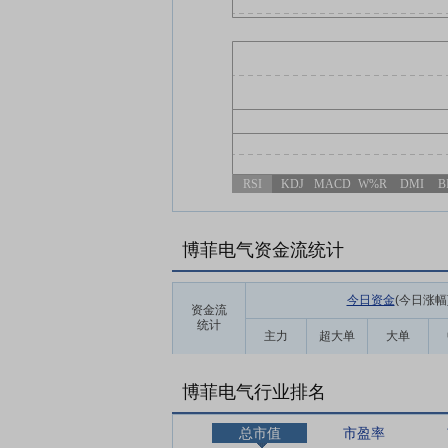
RSI
KDJ
MACD
W%R
DMI
B
博菲电气资金流统计
今日资金
(今日涨幅
资金流
统计
主力
超大单
大单
博菲电气行业排名
总市值
市盈率