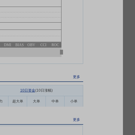
R
DMI
BIAS
OBV
CCI
ROC
更多
10日资金
(10日涨幅
)
力
超大单
大单
中单
小单
更多