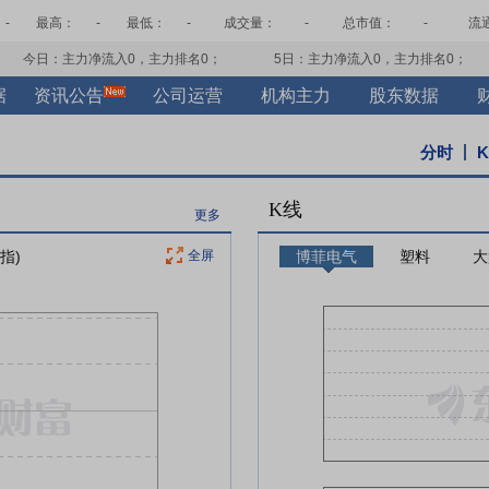
-
最高：
-
最低：
-
成交量：
-
总市值：
-
流
今日：主力净流入
0
，主力排名
0
；
5日：主力净流入
0
，主力排名
0
；
据
资讯公告
公司运营
机构主力
股东数据
分时
K线
更多
指)
全屏
博菲电气
塑料
大