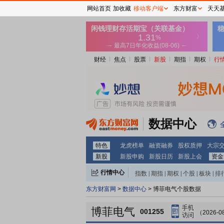
网站首页
加收藏
移动客户端
东方财富
天天
财经
焦点
股票
新股
期指
期权
行
数据中心
特色
龙虎榜单
融资融券
股权质押
大宗
新股
新股申购
新股日历
新股上会
资金
行情中心
指数
|
期指
|
期权
|
个股
|
板块
|
排
东方财富网
>
数据中心
> 博菲电气个股数据
博菲电气
001255
（2026-0