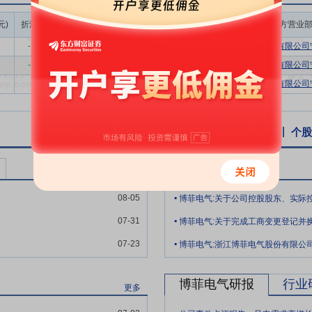
行业十余年，经过多年的生产实践和技术创新，公司在绝缘材料生产领域
成交额/流通
元)
折溢率(%)
成交量(万股)
成交额(万元)
买方营业
断提升产品质量、丰富产品品类，持续为下游客户提供产品性能稳定的绝
市值(%)
持续投入大量的资金从事研发工作，并通过健全的人才引进和培养制度，
-13.03
32.00
625.60
0.36%
光大证券股份有限公司宁
了丰富的研发生产及管理经验。凭借深厚的技术积累和丰富的应用经验，
-13.03
54.00
1055.70
0.61%
光大证券股份有限公司宁
实用新型专利、6项外观设计专利。参与了电气绝缘材料耐热性国家标准等
-7.37
32.00
627.20
0.38%
光大证券股份有限公司宁
新产品试制计划项目、浙江省重点研发计划项目等重点科研项目，并荣获
海宁市市长质量奖等荣誉。“太阳能电池组件高抗PID、高耐候关键辅材研
个股资讯
行业资讯
公告
互动易
个股
进入下游客户的供应链体系通常具有较高的门槛。绝缘材料作为电气设备
博菲电气公告
此，绝缘材料产品在批量供货之前均需要通过下游客户严格的试验及认证
更多
中心，凭借优异的产品品质、强大的设计研发能力、完善的售后服务体系
.
08-05
船重工等多家国内知名企业建立了合作关系。在长期稳定的合作过程中，
.
断提升，推动了公司销售收入的快速增长，并由此形成了良好的品牌影响
07-31
博菲电气:关于完成工商变更登记并
.
07-23
博菲电气:浙江博菲电气股份有限公司
缘材料等高分子复合材料研发制造，产品种类众多，包括槽楔与层压制品
命名及型号编制方法》（JB/T2197-1996）中所列举的八大类中的
博菲电气研报
行业
更多
逐步打通产业链上下游，能够为客户提供多样化的产品选择和一站式服务
.
资源的优化配置。同时，由于高分子复合材料技术延展性好，应用领域广