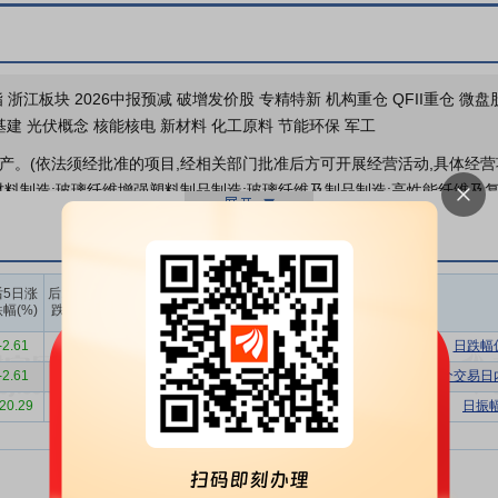
业绩预告
委托理财
 浙江板块 2026中报预减 破增发价股 专精特新 机构重仓 QFII重仓 微盘股
基建 光伏概念 核能核电 新材料 化工原料 节能环保 军工
生产。(依法须经批准的项目,经相关部门批准后方可开展经营活动,具体经
成材料制造;玻璃纤维增强塑料制品制造;玻璃纤维及制品制造;高性能纤维及复
股本变动
料制品制造;汽车零部件及配件制造;工程塑料及合成树脂制造;模具制造;五
2026年06月25日因股权
;技术进出口;进出口代理;技术服务、技术开发、技术咨询、技术交流、技
上榜营业
上榜营业
上榜营业
后5日涨
后10日涨
部买入合
部卖出合
部买卖净
为电气绝缘材料等高分子复合材料的研发、生产与销售。公司产品涵盖《
幅(%)
跌幅(%)
计(万)
计(万)
额合计(万)
的八大类中的前七类，具有较为完整的绝缘材料产品体系，同时公司具备研发和生产 
-2.61
2.16
3268.09
7283.61
-4015.52
日跌幅
化需求提供定制化产品，为风力发电、轨道交通、工业电机、家用电器、
-2.61
2.16
17409.71
28310.02
-10900.30
连续三个交易日
-20.29
-18.64
9572.29
15382.84
-5810.55
日振
设备的基础材料，受益于国民经济持续增长，下游领域市场规模稳步扩大
右，同比增长8.2%，在2025-2030年间以7.8%的复合年均增长率持续上
续提升，应用领域已从基础电气拓展至轨道交通、风力发电、新能源汽车