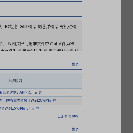
更多
2026年07月15日预告，2026年中报净利润75万元-112万元，变动-91.27%～-86.96%
更多
 BC电池 IGBT概念 磁悬浮概念 有机硅概
2026年06月27日公布上市公司于2026年06月26日认购“汇利丰”2026年第5816期对公定制人民币结构性存款产品 4000万元，预计年化收益率0.31至1.01%，投资期限95天
2026年06月16日公布上市公司于2026年06月15日认购“汇利丰”2026年第5761期对公定制人民币结构性存款产品 2000万元，预计年化收益率0.31至1.01%，投资期限63天
营项目以相关部门批准文件或许可证件为准)
合材料制造;云母制品制造;电工器材制造;机
更多
金产品制造;有色金属合金制造;电子专用材
激励限售流通股上市原因发生股本变动
更多
术转让、技术推广。(除依法须经批准的项目
上榜原因
电气绝缘材料产品分类、命名及型号编制方
B 级、F 级、H 级、C 级及以上等各耐
偏离值达到7%的前5只证券
新能源汽车、水力发电等领域提供绝缘系统
内，跌幅偏离值累计达到20%的证券
幅值达到15%的前5只证券
。据前瞻产业研究院预测，中国绝缘材料行
点击查看更多
升，2030年有望突破2,000亿元。产品性能
、家用电器、航天军工、核电水电等领域。
更多