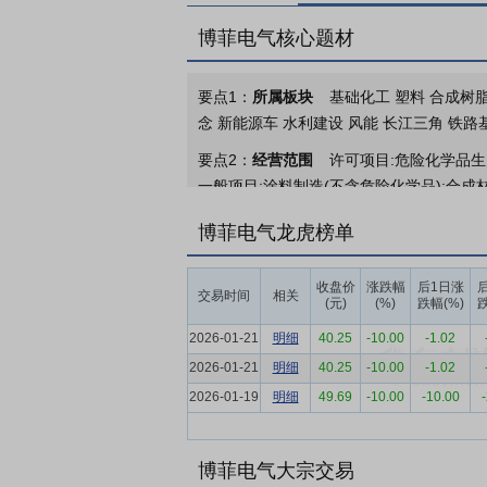
博菲电气核心题材
要点1：
所属板块
基础化工 塑料 合成树脂
念 新能源车 水利建设 风能 长江三角 铁路
要点2：
经营范围
许可项目:危险化学品
一般项目:涂料制造(不含危险化学品);合
械电气设备制造;发电机及发电机组制造;塑
博菲电气龙虎榜单
料制造;光伏设备及元器件制造;货物进出口
外,凭营业执照依法自主开展经营活动)
收盘价
涨跌幅
后1日涨
交易时间
相关
要点3：
高分子复合材料
公司的主营业务
(元)
(%)
跌幅(%)
跌
法》（JB/T2197-1996）中所列举
2026-01-21
明细
40.25
-10.00
-1.02
热等级绝缘材料的能力，能够根据客户差异
2026-01-21
明细
40.25
-10.00
-1.02
解决方案。
2026-01-19
明细
49.69
-10.00
-10.00
要点4：
绝缘材料行业
绝缘材料作为电气
业2025年市场规模预计将达到1,305亿元左
在耐高压、耐高温、耐腐蚀、阻燃等方面持
博菲电气大宗交易