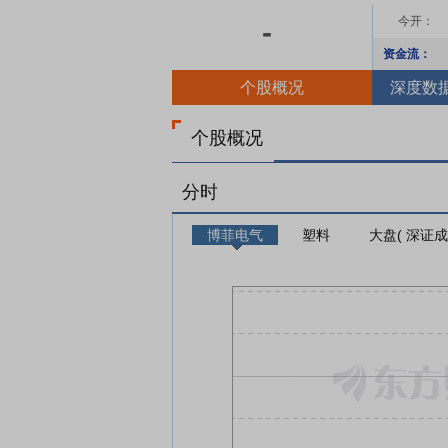
今开：
-
资金流：
个股概况
深度数
个股概况
分时
博菲电气
塑料
大盘( 深证成