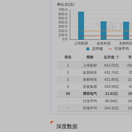
单位:
亿(元)
总市值
行业平均
排名
简称
总市值
?
市
1
上纬新材
661.03亿
-29
2
金发科技
431.74亿
3
3
东材科技
421.85亿
11
4
圣泉集团
334.58亿
3
69
博菲电气
21.62亿
19
-
行业平均
85.04亿
16
-
市场平均
204.32亿
13
深度数据