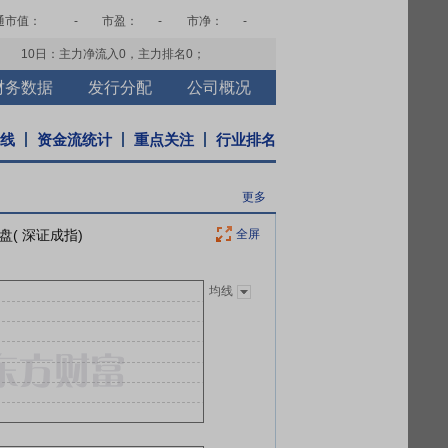
通市值：
-
市盈：
-
市净：
-
10日：主力净流入
0
，主力排名
0
；
财务数据
发行分配
公司概况
K线
资金流统计
重点关注
行业排名
更多
盘( 深证成指)
全屏
均线