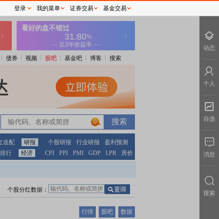
登录
我的菜单
证券交易
基金交易
动态
债券
视频
股吧
基金吧
博客
搜索
个人
自选
0
红送配
研报
个股研报
行业研报
盈利预测
排行
经济
CPI
PPI
PMI
GDP
LPR
房价
消息
个股分红数据：
搜索
行情
股吧
数据