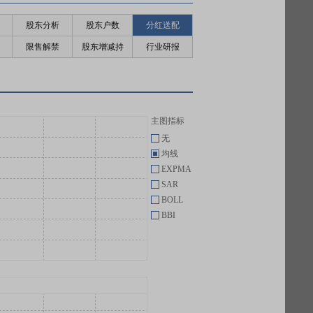
股东分析
股东户数
分红送配
限售解禁
股东增减持
行业研报
主图指标
无
均线
EXPMA
SAR
BOLL
BBI