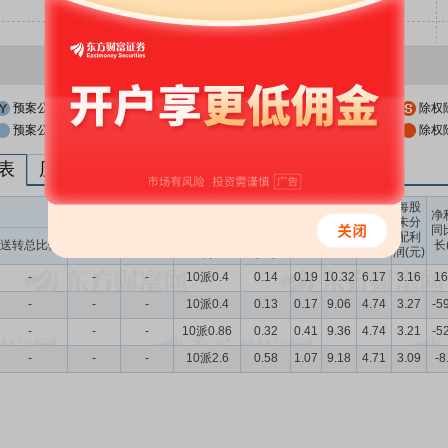
预案公布日
股权登记日
除权
预案公布日前一交易日
股权登记日前一交易日
除权
列表
历次分红派息与涨跌幅表现
每股
送转股份
现金分红
每股
每股
每股
净
未分
收益
净资
公积
同
配利
现金分红比
股息率
送转总比例
送股比例
转股比例
(元)
产(元)
金(元)
长
润(元)
例
（%）
-
-
-
10派0.4
0.14
0.19
10.32
6.17
3.16
16
-
-
-
10派0.4
0.13
0.17
9.06
4.74
3.27
-5
-
-
-
10派0.86
0.32
0.41
9.36
4.74
3.21
-5
-
-
-
10派2.6
0.58
1.07
9.18
4.71
3.09
-8