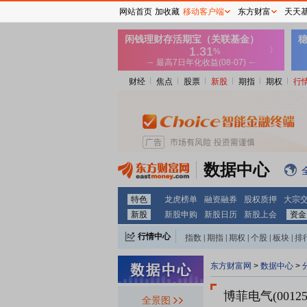
网站首页
加收藏
移动客户端
东方财富
天天
财经
焦点
股票
新股
期指
期权
行
数据中心
特色
龙虎榜单
融资融券
股权质押
大宗
新股
新股申购
新股日历
新股上会
资金
行情中心
指数
|
期指
|
期权
|
个股
|
板块
|
排
东方财富网
>
数据中心
>
博菲电气(00125
全景图