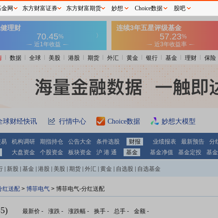
基金网
东方财富证券
东方财富期货
妙想
Choice数据
股吧
情
数据
全球
美股
港股
期货
外汇
黄金
银行
基金
理财
保险
全球财经快讯
行情中心
Choice数据
妙想大模型
交易
机构调研
期指持仓
公告大全
条件选股
财报
业绩报表
最新预告
分
大盘资金
个股资金
板块资金
沪 港 通
基金
基金净值
基金定投
基金
行
|
新股
|
基金
|
港股
|
美股
|
期货
|
外汇
|
黄金
|
自选股
|
自选基金
分红送配
>
博菲电气
> 博菲电气-分红送配
5)
最新价
-
涨跌
-
涨跌幅
-
换手
-
总手
-
金额
-