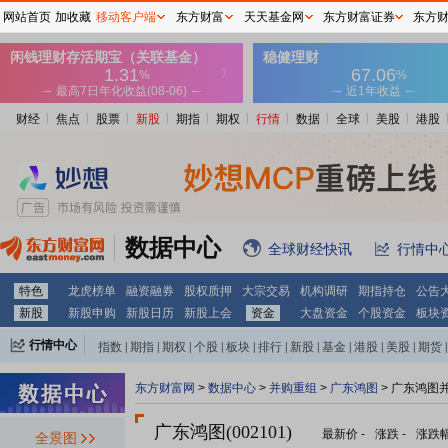
网站首页
加收藏
移动客户端
东方财富
天天基金网
东方财富证券
东方
财经
焦点
股票
新股
期指
期权
行情
数据
全球
美股
港股
数据中心
全球财经快讯
行情中
特色
龙虎榜单
融资融券
股权质押
大宗交易
机构调研
期指持仓
公告
新股
新股申购
新股日历
新股上会
资金
大盘资金
个股资金
板块
行情中心
指数
|
期指
|
期权
|
个股
|
板块
|
排行
|
新股
|
基金
|
港股
|
美股
|
期货
|
外汇
|
黄金
|
自选股
|
自选基金
东方财富网
>
数据中心
>
并购重组
>
广东鸿图
> 广东鸿图
广东鸿图(002101)
最新价
-
涨跌
-
涨跌
全景图