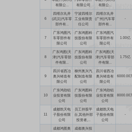
有限公...
有限公司
有限公...
四维尔丸井
宁波四维尔
四维尔丸井
6
-
(武汉)汽车零
工业有限责
(广州)汽车零
部件有...
任公司
部件有...
广东鸿图汽
广东鸿图科
广东鸿图汽
7
1.00亿
车零部件有
技股份有限
车零部件有
限公司
公司
限公司
广东鸿图(天
广东鸿图科
广东鸿图(天
8
1.75亿
津)汽车零部
技股份有限
津)汽车零部
件有限...
公司
件有限...
四川省西冶
柳州奥兴汽
四川省西冶
9
6000.00
奥兴铸造有
配制造有限
奥兴铸造有
限公司
公司
限公司
广东鸿劲铝
广东鸿图科
广东鸿劲铝
10
8000.00
业投资有限
技股份有限
业投资有限
公司
公司
公司
成都凯天电
员工持股平
成都凯天电
11
-
子股份有限
台,其他外部
子股份有限
公司
投资者,...
公司
成都鸿图奥
成都奥兴投