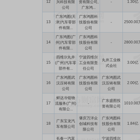
12
1.30亿
兴科技有限
资有限公司,
-
公司
广东鸿...
广东鸿图(天
广东鸿图科
13
2500.00
津)汽车零部
技股份有限
-
件有限...
公司
广东鸿图(广
广东鸿图科
14
2800.00
州)汽车零部
技股份有限
-
件有限...
公司
四维尔丸井
宁波四维尔
丸井工业株
15
3.00亿
(广州)汽车零
工业有限责
式会社
部件有...
任公司
广东鸿图武
广东鸿图科
广东鸿图武
16
2.00亿
汉压铸有限
技股份有限
汉压铸有限
公司
公司
公司
鲜达冷链物
广东盛图投
17
1010.00
流服务(广州)
-
资有限公司
有限公...
肇庆万洋众
广东鸿图科
广东宝龙汽
18
1.84亿
创城科技有
技股份有限
车有限公司
限公司
公司
长春一汽富
宁波四维尔