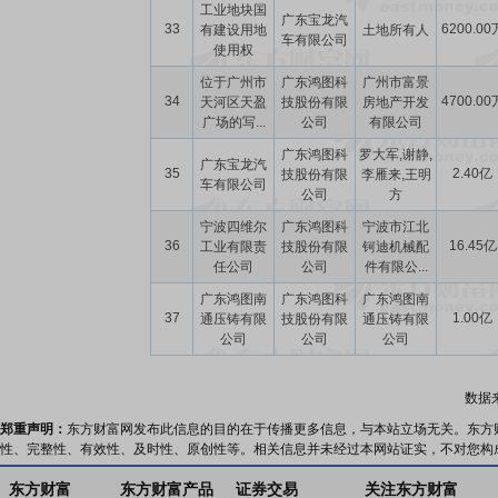
工业地块国
广东宝龙汽
33
6200.00
有建设用地
土地所有人
车有限公司
使用权
位于广州市
广东鸿图科
广州市富景
34
4700.00
天河区天盈
技股份有限
房地产开发
广场的写...
公司
有限公司
广东鸿图科
罗大军,谢静,
广东宝龙汽
35
2.40亿
技股份有限
李雁来,王明
车有限公司
公司
方
宁波四维尔
广东鸿图科
宁波市江北
36
16.45亿
工业有限责
技股份有限
钶迪机械配
任公司
公司
件有限公...
广东鸿图南
广东鸿图科
广东鸿图南
37
1.00亿
通压铸有限
技股份有限
通压铸有限
公司
公司
公司
数据
郑重声明：
东方财富网发布此信息的目的在于传播更多信息，与本站立场无关。东方
性、完整性、有效性、及时性、原创性等。相关信息并未经过本网站证实，不对您构
东方财富
东方财富产品
证券交易
关注东方财富