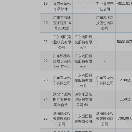
19
4811.81
晟四维尔汽
-
工业有限责
车零部件...
任公司
广州市海珠
广东鸿图科
20
-
区江丽路16
-
技股份有限
号2102房
公司
广东鸿图(南
广东鸿图科
21
5000.00
通)模具有限
技股份有限
-
公司
公司
广东鸿图科
广东鸿图科
22
-
技股份有限
技股份有限
-
公司广州...
公司
广东鸿图科
广东宝龙汽
广东宝龙汽
23
2.00亿
技股份有限
车有限公司
车有限公司
公司
湖北华讯鸿
深圳乐居智
24
1.50亿
图产业投资
能家居有限
-
基金合伙...
公司,华...
珠海励图投
珠海励图投
广东盛图投
25
700.00
资管理有限
资管理有限
资有限公司
公司
公司