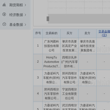
期货期权
经济数据
基金数据
交易金
序号
交易标的
买方
卖方
(元)
广东鸿图科
肇庆市高要
肇庆市高晟
1
-
技股份有限
区高宏产业
城市投资发
公司
投资发展...
展集团有...
HongTu
四维尔丸井
2
-
Automotive
(广州)汽车零
-
Products(T...
部件有...
力森诺科汽
郑州四维尔
力森诺科汽
3
-
车配件(郑州)
汽车零部件
车配件(郑州)
有限公...
有限公司
有限公...
郑州四维尔
宁波四维尔
4
-
汽车零部件
工业有限责
-
有限公司...
任公司
力森诺科汽
武汉四维尔
力森诺科汽
5
-
车配件(郑州)
汽车零部件
车配件(郑州)