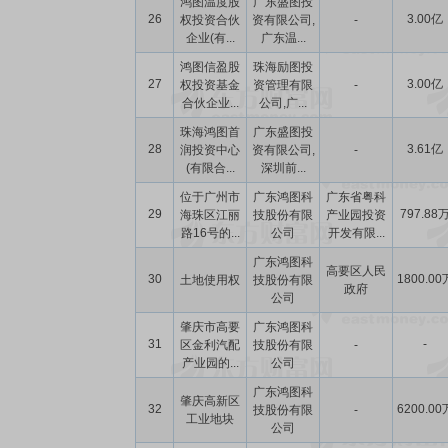
鸿图温度股
广东盛图投
26
3.00亿
权投资合伙
资有限公司,
-
企业(有...
广东温...
鸿图信盈股
珠海励图投
27
3.00亿
权投资基金
资管理有限
-
合伙企业...
公司,广...
珠海鸿图首
广东盛图投
28
3.61亿
润投资中心
资有限公司,
-
(有限合...
深圳前...
位于广州市
广东鸿图科
广东省粤科
29
797.88
海珠区江丽
技股份有限
产业园投资
路16号的...
公司
开发有限...
广东鸿图科
高要区人民
30
1800.00
土地使用权
技股份有限
政府
公司
肇庆市高要
广东鸿图科
31
-
区金利汽配
技股份有限
-
产业园的...
公司
广东鸿图科
肇庆高新区
32
6200.00
技股份有限
-
工业地块
公司